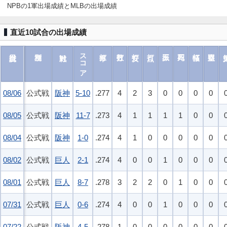
NPBの1軍出場成績とMLBの出場成績
直近10試合の出場成績
スコア
08/06
08/06
公式戦
阪神
5-10
.277
4
2
3
0
0
0
0
08/05
08/05
公式戦
阪神
11-7
.273
4
1
1
1
1
0
0
08/04
08/04
公式戦
阪神
1-0
.274
4
1
0
0
0
0
0
08/02
08/02
公式戦
巨人
2-1
.274
4
0
0
1
0
0
0
08/01
08/01
公式戦
巨人
8-7
.278
3
2
2
0
1
0
0
07/31
07/31
公式戦
巨人
0-6
.274
4
0
0
1
0
0
0
07/22
07/22
公式戦
阪神
4-5
.278
1
0
0
0
0
0
0