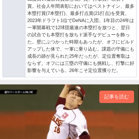
賞。社会人年間表彰においてはベストナイン、最多
本塁打賞(7本塁打)、最多打点賞(21打点)を受賞。
2023年ドラフト1位でDeNAに入団。1年目の24年は
一軍開幕戦で12球団最速の本塁打を放つと、翌日
の試合でも本塁打を放ちド派手なデビューを飾っ
た。壁にぶつかった時期もあったが、オフにビルド
アップした体で、一軍に乗り込む。課題の守備にも
成長の跡が見られた25年だったが、定位置奪取は
ならず。オフには三塁の守備にも挑戦し、打撃に好
影響を与えている。26年こそ定位置獲りだ。
記事を読む