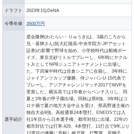
ドラフト
2023年1位DeNA
今季年俸
3500万円
度会隆輝(わたらい・りゅうき)は、3歳のころから
兄・基輝さん(拓大紅陵高-中央学院大-JPアセット
証券)の影響で野球を始め、小学校時代は船橋ボー
イズ、東京北砂リトルでプレーし、6年時にヤクル
トJr.としてNPBジュニアトーナメントに出場し
た。下貝塚中時代は佐倉シニアに在籍し、3年時に
ジャイアンツカップ優勝。侍ジャパンU-15代表で
プレーし、アジアチャレンジマッチ2017でMVPを
受賞した。横浜高では1年春からベンチ入りし、同
夏と2年春の甲子園出場。同秋は県8強。3年時はコ
ロナ禍で夏の地方大会中止を受け、県高野連主催の
独自大会8強。高校通算24本塁打。ENEOSでは入
選手紹介
社1年目から日本選手権、都市対抗に出場。22年の
都市対抗では打率.429、4本塁打、11打点で9年ぶり
12度目の優勝に貢献し橋戸賞、打撃賞、若獅子