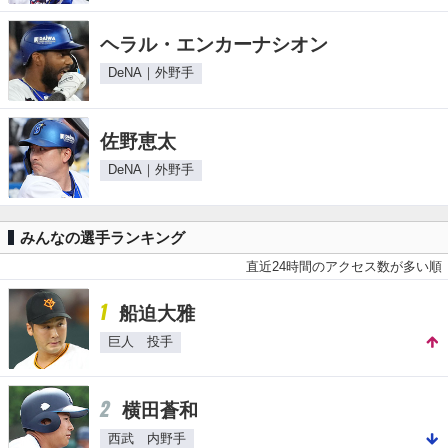
ヘラル・エンカーナシオン
DeNA｜外野手
佐野恵太
DeNA｜外野手
みんなの選手ランキング
直近24時間のアクセス数が多い順
1
船迫大雅
巨人 投手
2
横田蒼和
西武 内野手