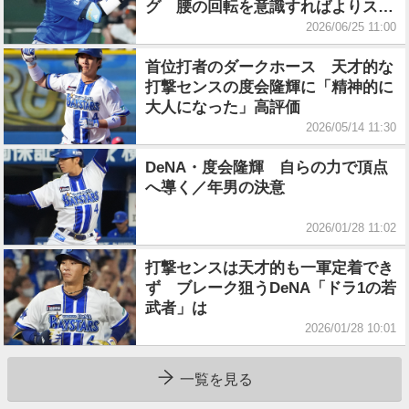
グ 腰の回転を意識すればよりスム
ーズに」
2026/06/25 11:00
首位打者のダークホース 天才的な
打撃センスの度会隆輝に「精神的に
大人になった」高評価
2026/05/14 11:30
DeNA・度会隆輝 自らの力で頂点
へ導く／年男の決意
2026/01/28 11:02
打撃センスは天才的も一軍定着でき
ず ブレーク狙うDeNA「ドラ1の若
武者」は
2026/01/28 10:01
一覧を見る