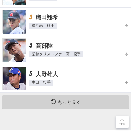
3
織田翔希
横浜高 投手
4
高部陸
聖隷クリストファー高 投手
5
大野雄大
中日 投手
もっと見る