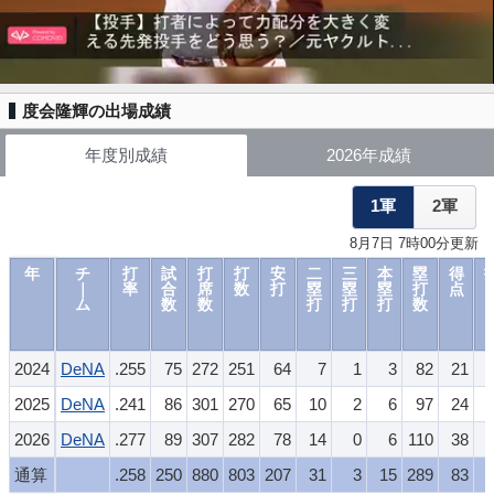
度会隆輝の出場成績
年度別成績
2026年成績
1軍
2軍
8月7日 7時00分更新
年
チ
打
試
打
打
安
二
三
本
塁
得
｜
率
合
席
数
打
塁
塁
塁
打
点
ム
数
数
打
打
打
数
2024
DeNA
.255
75
272
251
64
7
1
3
82
21
2025
DeNA
.241
86
301
270
65
10
2
6
97
24
2026
DeNA
.277
89
307
282
78
14
0
6
110
38
通算
.258
250
880
803
207
31
3
15
289
83