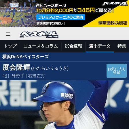
トップ
ニュース＆コラム
試合速報
選手データ
特集
横浜DeNAベイスターズ
度会隆輝
(わたらいりゅうき)
お気に入り
登録
#
4
| 外野手 | 右投左打