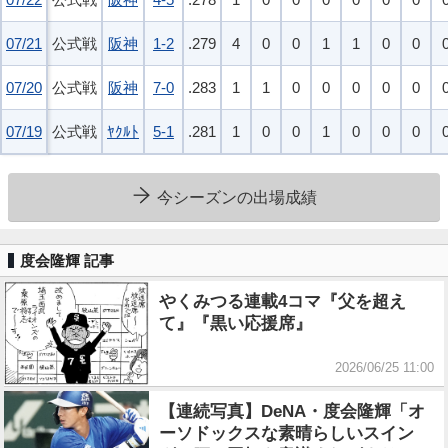
07/21
07/21
公式戦
阪神
1-2
.279
4
0
0
1
1
0
0
07/20
07/20
公式戦
阪神
7-0
.283
1
1
0
0
0
0
0
07/19
07/19
公式戦
ﾔｸﾙﾄ
5-1
.281
1
0
0
1
0
0
0
今シーズンの出場成績
度会隆輝 記事
やくみつる連載4コマ『父を超え
て』『黒い応援席』
2026/06/25 11:00
【連続写真】DeNA・度会隆輝「オ
ーソドックスな素晴らしいスイン