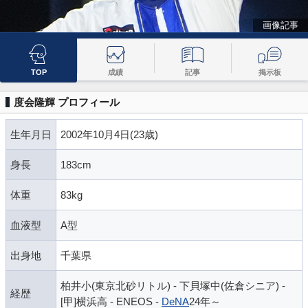
画像記事
TOP
成績
記事
掲示板
度会隆輝 プロフィール
生年月日
2002年10月4日(23歳)
身長
183cm
体重
83kg
血液型
A型
出身地
千葉県
柏井小(東京北砂リトル) - 下貝塚中(佐倉シニア) -
経歴
[甲]横浜高 - ENEOS -
DeNA
24年～