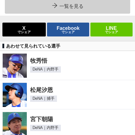
一覧を見る
X
Facebook
LINE
でシェア
でシェア
でシェア
あわせて見られている選手
牧秀悟
DeNA｜内野手
松尾汐恩
DeNA｜捕手
宮下朝陽
DeNA｜内野手