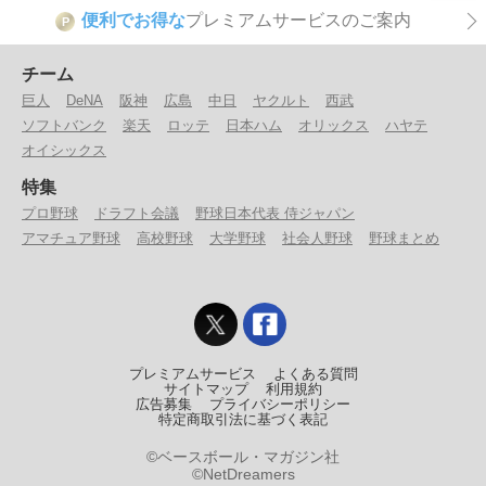
便利でお得な
プレミアムサービスのご案内
P
チーム
巨人
DeNA
阪神
広島
中日
ヤクルト
西武
ソフトバンク
楽天
ロッテ
日本ハム
オリックス
ハヤテ
オイシックス
特集
プロ野球
ドラフト会議
野球日本代表 侍ジャパン
アマチュア野球
高校野球
大学野球
社会人野球
野球まとめ
プレミアムサービス
よくある質問
サイトマップ
利用規約
広告募集
プライバシーポリシー
特定商取引法に基づく表記
©ベースボール・マガジン社
©NetDreamers