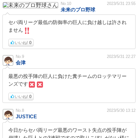
No.10
2023/5/31 23:55
未来のプロ野球
セパ両リーグ最低の防御率の巨人に負け越しは許され
ません
いいね!
0
No.9
2023/5/31 22:27
会津
最悪の投手陣の巨人に負けた糞チームのロッテマリー
ンズです
いいね!
0
No.8
2023/5/30 13:12
JUSTICE
今日からセパ両リーグ最悪のワースト失点の投手陣が
崩壊した巨人との3連戦ですので取りこぼしがない様に