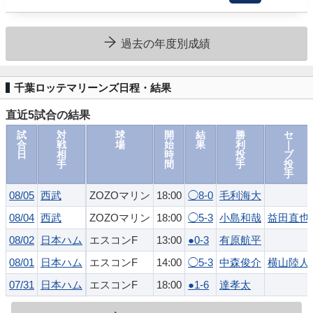
過去の年度別成績
千葉ロッテマリーンズ日程・結果
直近5試合の結果
試
対
球
開
結
勝
セ
合
戦
場
始
果
利
｜
日
相
時
投
ブ
手
間
手
投
手
08/05
西武
ZOZOマリン
18:00
◯8-0
毛利海大
08/04
西武
ZOZOマリン
18:00
◯5-3
小島和哉
益田直也
08/02
日本ハム
エスコンF
13:00
●0-3
有原航平
08/01
日本ハム
エスコンF
14:00
◯5-3
中森俊介
横山陸人
07/31
日本ハム
エスコンF
18:00
●1-6
達孝太