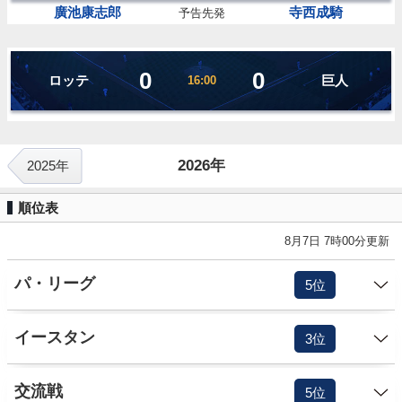
廣池康志郎
寺西成騎
予告先発
0
0
ロッテ
巨人
16:00
2026年
2025年
順位表
8月7日 7時00分更新
パ・リーグ
5位
イースタン
3位
交流戦
5位