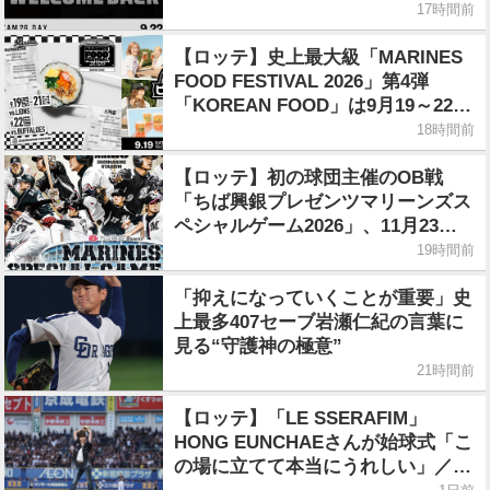
ー」
17時間前
【ロッテ】史上最大級「MARINES
FOOD FESTIVAL 2026」第4弾
「KOREAN FOOD」は9月19～22日
／初日はビール半額デー
18時間前
【ロッテ】初の球団主催のOB戦
「ちば興銀プレゼンツマリーンズス
ペシャルゲーム2026」、11月23日
開催
19時間前
「抑えになっていくことが重要」史
上最多407セーブ岩瀬仁紀の言葉に
見る“守護神の極意”
21時間前
【ロッテ】「LE SSERAFIM」
HONG EUNCHAEさんが始球式「こ
の場に立てて本当にうれしい」／8