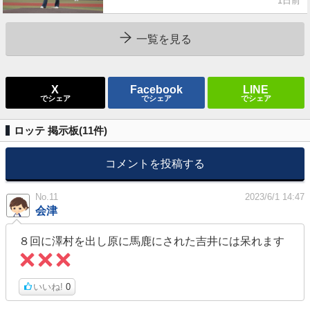
月5日の西武戦（ZOZOマリン）
1日前
一覧を見る
X
Facebook
LINE
でシェア
でシェア
でシェア
ロッテ 掲示板(
11
件)
コメントを投稿する
No.11
2023/6/1 14:47
会津
８回に澤村を出し原に馬鹿にされた吉井には呆れます
いいね!
0