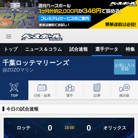
トップ
ニュース＆コラム
試合速報
選手データ
特集
千葉ロッテマリーンズ
お気に入り
登録
@ZOZOマリン
TOP
日程・結果
選手
記事
掲示板
今日の試合速報
0
0
ロッテ
オリックス
18:00