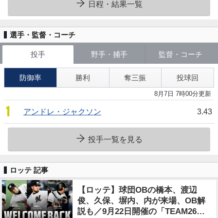
日程・結果一覧
選手・監督・コーチ
投手
野手・捕手
監督・コーチ
防御率
勝利
奪三振
投球回
8月7日 7時00分更新
1
アンドレ・ジャクソン
3.43
投手一覧を見る
ロッテ 記事
【ロッテ】球団OBの橋本、渡辺
俊、久保、塀内、内が来場、OB解
説も／9月22日開催の「TEAM26デ