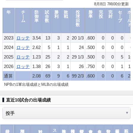
8月8日 7時00分更新
年
チ
防
試
勝
敗
投
勝
完
完
セ
ホ
｜
御
合
利
戦
球
率
投
封
｜
｜
ム
率
数
回
ブ
ル
数
ド
2023
ロッテ
3.54
13
3
2
20 1/3
.600
0
0
0
0
2024
ロッテ
2.62
5
1
1
24
.500
0
0
0
0
2025
ロッテ
1.23
25
2
2
29 1/3
.500
0
0
5
10
2026
ロッテ
1.38
26
3
1
26
.750
0
0
1
11
通算
2.08
69
9
6
99 2/3
.600
0
0
6
21
NPBの1軍出場成績とMLBの出場成績
直近10試合の出場成績