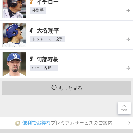
3
イチロー
外野手
4
大谷翔平
ドジャース 投手
5
阿部寿樹
中日 内野手
もっと見る
便利でお得な
プレミアムサービスのご案内
P