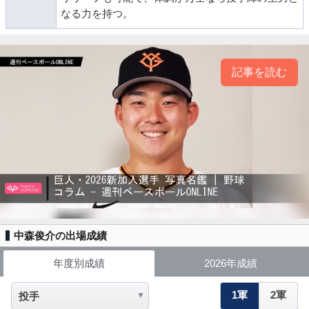
なる力を持つ。
記事を読む
中森俊介の出場成績
年度別成績
2026年成績
1軍
2軍