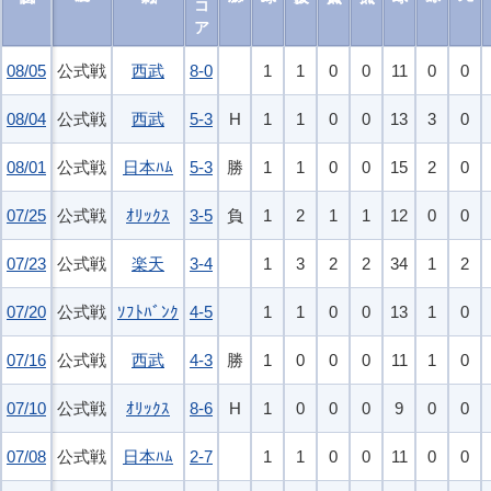
スコア
08/05
08/05
公式戦
西武
8-0
1
1
0
0
11
0
0
08/04
08/04
公式戦
西武
5-3
H
1
1
0
0
13
3
0
08/01
08/01
公式戦
日本ﾊﾑ
5-3
勝
1
1
0
0
15
2
0
07/25
07/25
公式戦
ｵﾘｯｸｽ
3-5
負
1
2
1
1
12
0
0
07/23
07/23
公式戦
楽天
3-4
1
3
2
2
34
1
2
07/20
07/20
公式戦
ｿﾌﾄﾊﾞﾝｸ
4-5
1
1
0
0
13
1
0
07/16
07/16
公式戦
西武
4-3
勝
1
0
0
0
11
1
0
07/10
07/10
公式戦
ｵﾘｯｸｽ
8-6
H
1
0
0
0
9
0
0
07/08
07/08
公式戦
日本ﾊﾑ
2-7
1
1
0
0
11
0
0