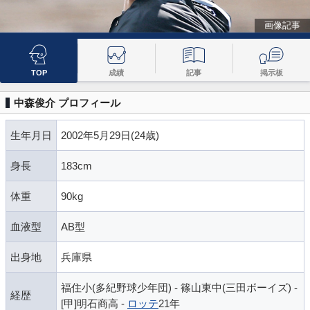
画像記事
TOP
成績
記事
掲示板
中森俊介 プロフィール
生年月日
2002年5月29日(24歳)
身長
183cm
体重
90kg
血液型
AB型
出身地
兵庫県
福住小(多紀野球少年団) - 篠山東中(三田ボーイズ) -
経歴
[甲]明石商高 -
ロッテ
21年