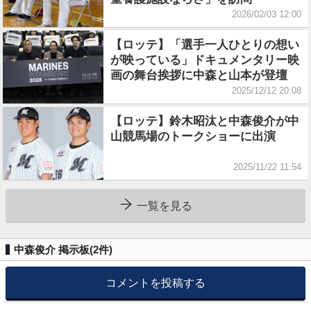
2026/02/03 12:00
【ロッテ】「選手一人ひとりの想い
が映っている」ドキュメンタリー映
画の舞台挨拶に中森と山本が登壇
2025/12/12 20:08
【ロッテ】鈴木昭汰と中森俊介が中
山競馬場のトークショーに出演
2025/11/22 11:54
一覧を見る
中森俊介 掲示板(
2
件)
コメントを投稿する