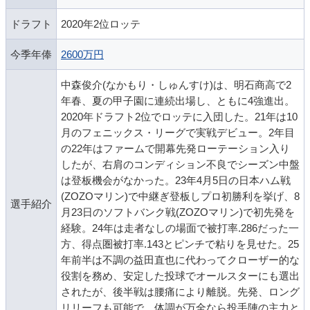
ドラフト
2020年2位ロッテ
今季年俸
2600万円
中森俊介(なかもり・しゅんすけ)は、明石商高で2
年春、夏の甲子園に連続出場し、ともに4強進出。
2020年ドラフト2位でロッテに入団した。21年は10
月のフェニックス・リーグで実戦デビュー。2年目
の22年はファームで開幕先発ローテーション入り
したが、右肩のコンディション不良でシーズン中盤
は登板機会がなかった。23年4月5日の日本ハム戦
(ZOZOマリン)で中継ぎ登板しプロ初勝利を挙げ、8
選手紹介
月23日のソフトバンク戦(ZOZOマリン)で初先発を
経験。24年は走者なしの場面で被打率.286だった一
方、得点圏被打率.143とピンチで粘りを見せた。25
年前半は不調の益田直也に代わってクローザー的な
役割を務め、安定した投球でオールスターにも選出
されたが、後半戦は腰痛により離脱。先発、ロング
リリーフも可能で、体調が万全なら投手陣の主力と