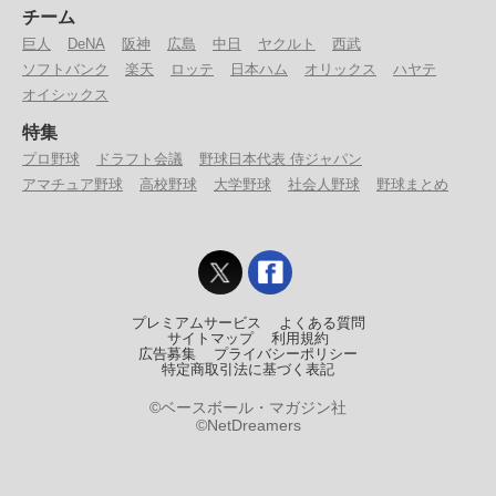
チーム
巨人
DeNA
阪神
広島
中日
ヤクルト
西武
ソフトバンク
楽天
ロッテ
日本ハム
オリックス
ハヤテ
オイシックス
特集
プロ野球
ドラフト会議
野球日本代表 侍ジャパン
アマチュア野球
高校野球
大学野球
社会人野球
野球まとめ
プレミアムサービス
よくある質問
サイトマップ
利用規約
広告募集
プライバシーポリシー
特定商取引法に基づく表記
©ベースボール・マガジン社
©NetDreamers