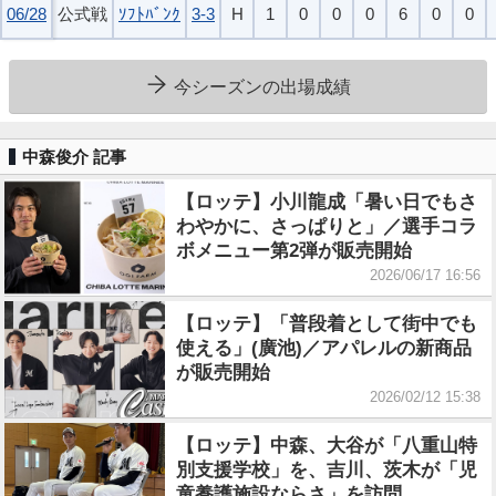
06/28
06/28
公式戦
ｿﾌﾄﾊﾞﾝｸ
3-3
H
1
0
0
0
6
0
0
今シーズンの出場成績
中森俊介 記事
【ロッテ】小川龍成「暑い日でもさ
わやかに、さっぱりと」／選手コラ
ボメニュー第2弾が販売開始
2026/06/17 16:56
【ロッテ】「普段着として街中でも
使える」(廣池)／アパレルの新商品
が販売開始
2026/02/12 15:38
【ロッテ】中森、大谷が「八重山特
別支援学校」を、吉川、茨木が「児
童養護施設ならさ」を訪問