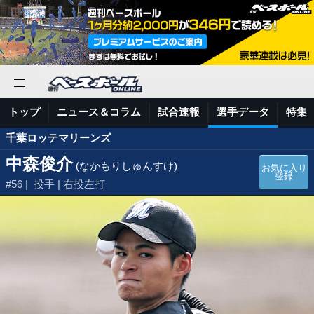
トップ
ニュース＆コラム
試合速報
選手データ
特集
千葉ロッテマリーンズ
中森俊介
(なかもりしゅんすけ)
お気に入り
登録
#
56
| 投手 | 右投左打