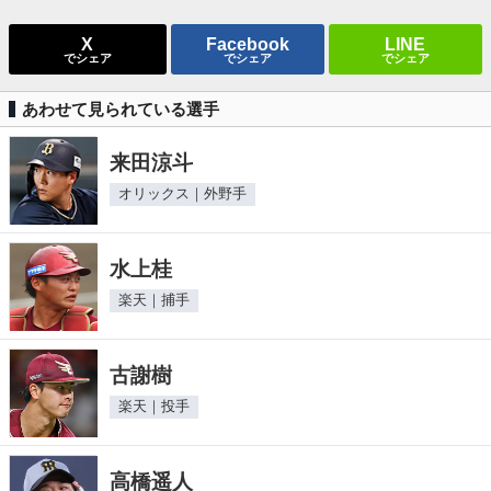
X
Facebook
LINE
でシェア
でシェア
でシェア
あわせて見られている選手
来田涼斗
オリックス｜外野手
水上桂
楽天｜捕手
古謝樹
楽天｜投手
高橋遥人