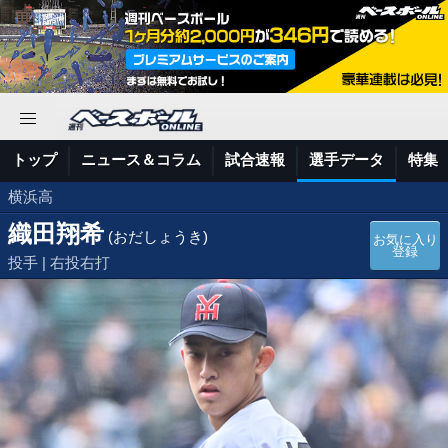
トップ
ニュース＆コラム
試合速報
選手データ
特集
横浜高
織田翔希
(おだしょうき)
お気に入り
登録
投手 | 右投右打