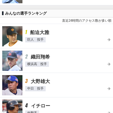
みんなの選手ランキング
直近24時間のアクセス数が多い順
1
船迫大雅
巨人 投手
2
織田翔希
横浜高 投手
3
大野雄大
中日 投手
4
イチロー