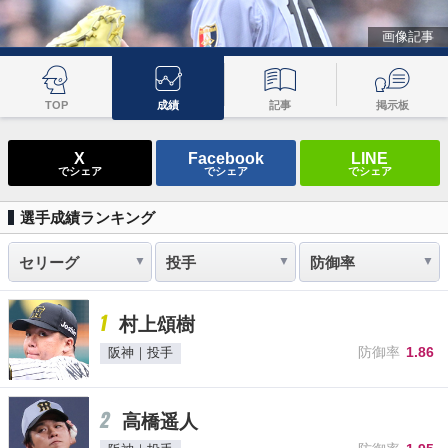
画像記事
TOP
成績
記事
掲示板
X
Facebook
LINE
でシェア
でシェア
でシェア
選手成績ランキング
1
村上頌樹
防御率
1.86
阪神｜投手
2
高橋遥人