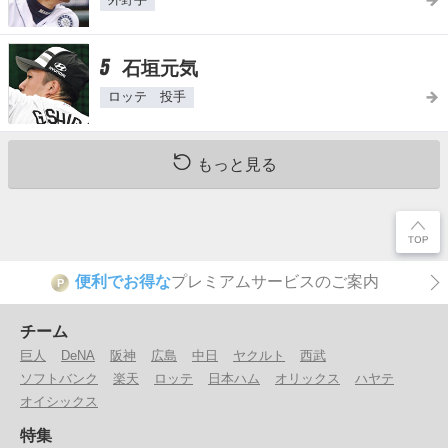
外野手
5
石垣元気
ロッテ 投手
もっと見る
便利でお得な
プレミアムサービスのご案内
P
チーム
巨人
DeNA
阪神
広島
中日
ヤクルト
西武
ソフトバンク
楽天
ロッテ
日本ハム
オリックス
ハヤテ
オイシックス
特集