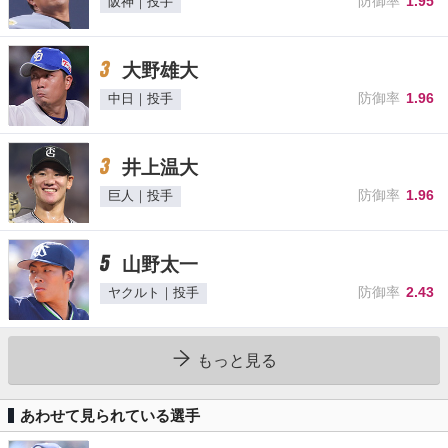
防御率
1.95
阪神｜投手
3
大野雄大
防御率
1.96
中日｜投手
3
井上温大
防御率
1.96
巨人｜投手
5
山野太一
防御率
2.43
ヤクルト｜投手
もっと見る
あわせて見られている選手