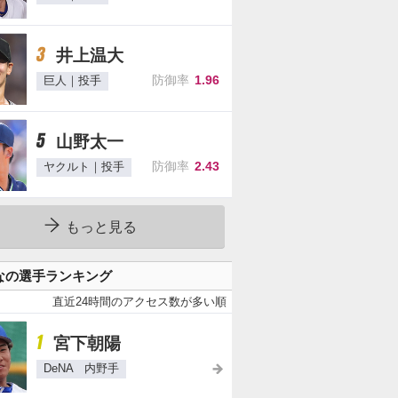
3
井上温大
防御率
1.96
巨人｜投手
5
山野太一
防御率
2.43
ヤクルト｜投手
もっと見る
なの選手ランキング
直近24時間のアクセス数が多い順
1
宮下朝陽
DeNA 内野手