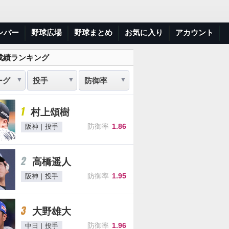
ンバー
野球広場
野球まとめ
お気に入り
アカウント
成績ランキング
1
村上頌樹
防御率
1.86
阪神｜投手
2
高橋遥人
防御率
1.95
阪神｜投手
3
大野雄大
防御率
1.96
中日｜投手