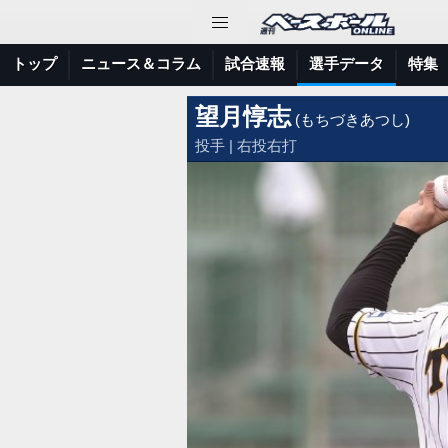
トップ
ニュース＆コラム
試合速報
選手データ
特集
望月惇志
(もちづきあつし)
投手 | 右投右打