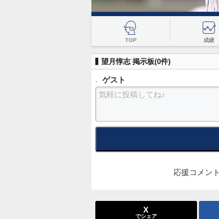
TOP
成績
望月惇志 掲示板(
0
件)
ゲスト
気軽に投稿してね♪
応援コメン
X
でシェア