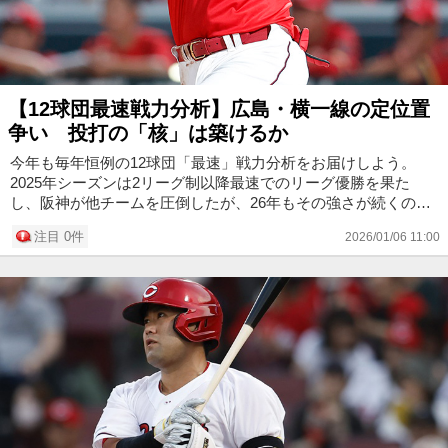
【12球団最速戦力分析】広島・横一線の定位置
争い 投打の「核」は築けるか
今年も毎年恒例の12球団「最速」戦力分析をお届けしよう。
2025年シーズンは2リーグ制以降最速でのリーグ優勝を果た
し、阪神が他チームを圧倒したが、26年もその強さが続くのか
は要注目。ほかにも、DeNA、ヤクルトは新指揮官を迎えての
注目 0件
2026/01/06 11:00
戦いとなる。各球団の...