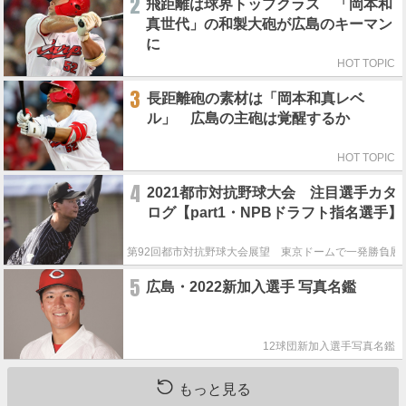
2
飛距離は球界トップクラス 「岡本和
真世代」の和製大砲が広島のキーマン
に
HOT TOPIC
3
長距離砲の素材は「岡本和真レベ
ル」 広島の主砲は覚醒するか
HOT TOPIC
4
2021都市対抗野球大会 注目選手カタ
ログ【part1・NPBドラフト指名選手】
第92回都市対抗野球大会展望 東京ドームで一発勝負展
5
広島・2022新加入選手 写真名鑑
12球団新加入選手写真名鑑
もっと見る