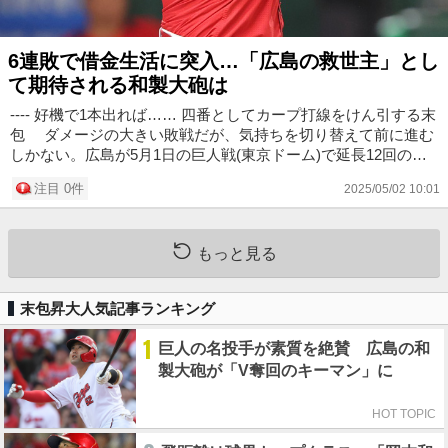
6連敗で借金生活に突入…「広島の救世主」とし
て期待される和製大砲は
---- 好機で1本出れば…… 四番としてカープ打線をけん引する末
包 ダメージの大きい敗戦だが、気持ちを切り替えて前に進む
しかない。広島が5月1日の巨人戦(東京ドーム)で延長12回の末
に、今季3度目のサヨナラ負け。6連敗で借金生活に突入し、4
注目 0件
2025/05/02 10:01
位に転落した...
もっと見る
末包昇大人気記事ランキング
1
巨人の名投手が素質を絶賛 広島の和
製大砲が「V奪回のキーマン」に
HOT TOPIC