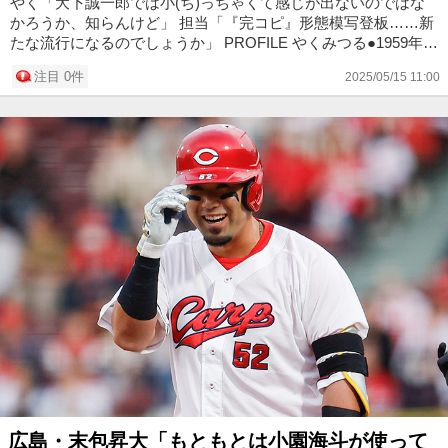
やく「大下誠一郎では小(ち)っちゃくて感じが出ないのではな
かろうか、知らんけど」 担当「『完コピ』形態模写登板……新
たな流行になるのでしょうか」 PROFILE やくみつる●1959年3
月12日生まれ。代表作に「パロ野球ニュース」「やくみつるの
注目 0件
2025/05/15 11:00
ガタガタ言...
広島・末包昇大「もともとは小園海斗が使って