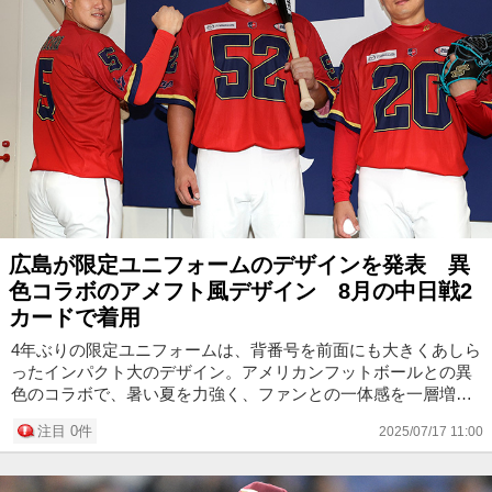
広島が限定ユニフォームのデザインを発表 異
色コラボのアメフト風デザイン 8月の中日戦2
カードで着用
4年ぶりの限定ユニフォームは、背番号を前面にも大きくあしら
ったインパクト大のデザイン。アメリカンフットボールとの異
色のコラボで、暑い夏を力強く、ファンとの一体感を一層増し
て戦い抜く。 限定ユニフォームを着用し、試合への意気込みを
注目 0件
2025/07/17 11:00
語った小園...