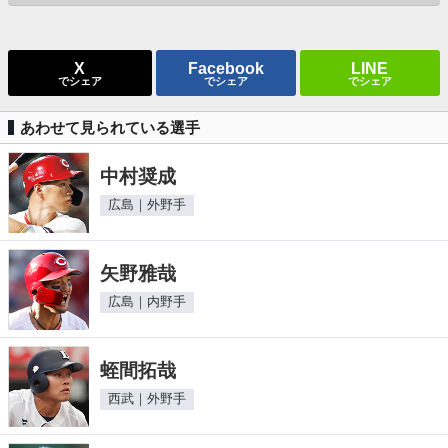
X
Facebook
LINE
でシェア
でシェア
でシェア
あわせて見られている選手
中村奨成
広島｜外野手
矢野雅哉
広島｜内野手
蛭間拓哉
西武｜外野手