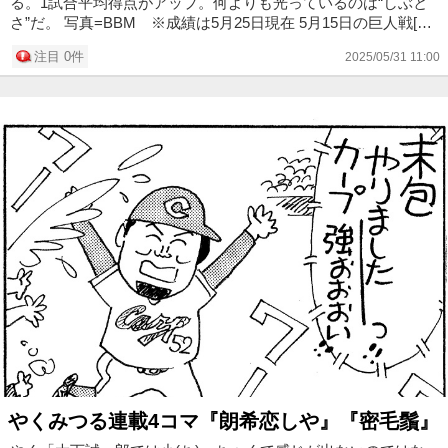
る。1試合平均得点がアップ。何よりも光っているのは“しぶと
さ”だ。 写真=BBM ※成績は5月25日現在 5月15日の巨人戦[マ
ツダ広島]の6回、逆転の満塁弾を放った小園 今年の広島打線
注目 0件
2025/05/31 11:00
は、ひと味違...
やくみつる連載4コマ『朗希恋しや』『密毛鬚』