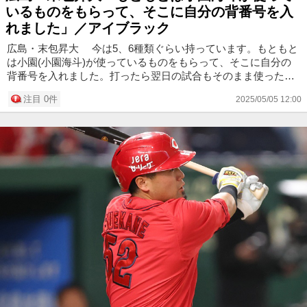
いるものをもらって、そこに自分の背番号を入
れました」／アイブラック
広島・末包昇大 今は5、6種類ぐらい持っています。もともと
は小園(小園海斗)が使っているものをもらって、そこに自分の
背番号を入れました。打ったら翌日の試合もそのまま使った
り、打てなかったら変えるとか。その日の気分で変えたりして
注目 0件
2025/05/05 12:00
います。 あ...