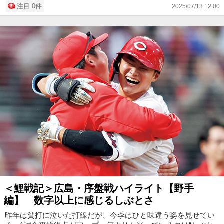
注目 0件
2025/07/13 12:00
(2四球)。この...
＜鯉戦記＞広島・序盤戦ハイライト【野手
編】 数字以上に感じるしぶとさ
昨年は貧打に泣いた打線だが、今季はひと味違う姿を見せてい