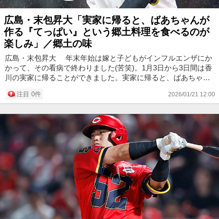
広島・末包昇大「実家に帰ると、ばあちゃんが
作る『てっぱい』という郷土料理を食べるのが
楽しみ」／郷土の味
広島・末包昇大 年末年始は嫁と子どもがインフルエンザにか
かって、その看病で終わりました(苦笑)。1月3日から3日間は香
川の実家に帰ることができました。実家に帰ると、ばあちゃん
が作る「てっぱい」という郷土料理を食べるのが楽しみ。昔は
注目 0件
2026/01/21 12:00
気にして食...