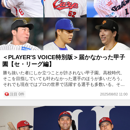
＜PLAYER'S VOICE特別版＞届かなかった甲子
園【セ・リーグ編】
勝ち抜いた者にしか立つことが許されない甲子園。高校時代、
そこを目指していても叶わなかった選手のほうが多いだろう。
それでも現在ではプロの世界で活躍する選手も多数いる。そん
な選手たちが今、あらためて振り返る高校野球、そして甲子園
注目 0件
2025/08/02 11:00
とは、どんな...