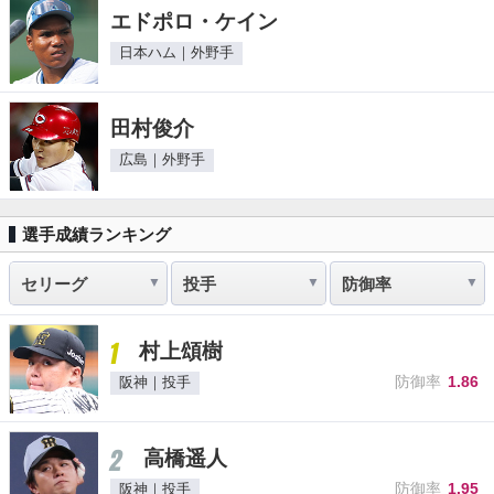
エドポロ・ケイン
日本ハム｜外野手
田村俊介
広島｜外野手
選手成績ランキング
1
村上頌樹
防御率
1.86
阪神｜投手
2
高橋遥人
防御率
1.95
阪神｜投手