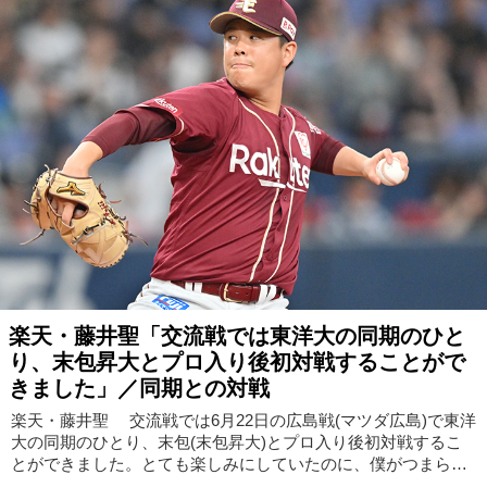
楽天・藤井聖「交流戦では東洋大の同期のひと
り、末包昇大とプロ入り後初対戦することがで
きました」／同期との対戦
楽天・藤井聖 交流戦では6月22日の広島戦(マツダ広島)で東洋
大の同期のひとり、末包(末包昇大)とプロ入り後初対戦するこ
とができました。とても楽しみにしていたのに、僕がつまらな
い投球をしてしまって……、残念な結果になってしまいました