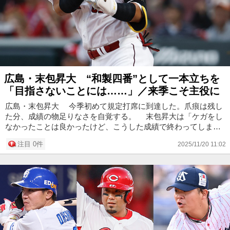
広島・末包昇大 “和製四番”として一本立ちを
「目指さないことには……」／来季こそ主役に
広島・末包昇大 今季初めて規定打席に到達した。爪痕は残し
た分、成績の物足りなさを自覚する。 末包昇大は「ケガをし
なかったことは良かったけど、こうした成績で終わってしまう
のは本当に情けない。打席をもらったなら、リーグのトップク
注目 0件
2025/11/20 11:02
ラスの選手...