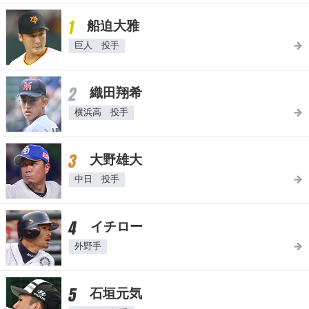
1
船迫大雅
巨人 投手
2
織田翔希
横浜高 投手
3
大野雄大
中日 投手
4
イチロー
外野手
5
石垣元気