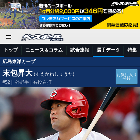
トップ
ニュース＆コラム
試合速報
選手データ
特集
広島東洋カープ
末包昇大
(すえかねしょうた)
お気に入り
登録
#
52
| 外野手 | 右投右打