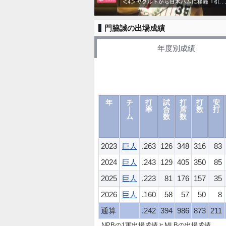
門脇誠の出場成績
年度別成績
年
チ
打
試
打
打
安
｜
率
合
席
数
打
ム
数
数
2023
巨人
.263
126
348
316
83
2024
巨人
.243
129
405
350
85
2025
巨人
.223
81
176
157
35
2026
巨人
.160
58
57
50
8
通算
.242
394
986
873
211
NPBの1軍出場成績とMLBの出場成績