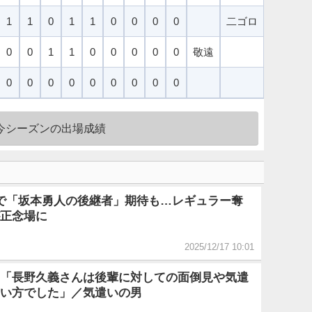
1
1
0
1
1
0
0
0
0
二ゴロ
四球
0
0
1
1
0
0
0
0
0
敬遠
空三振
0
0
0
0
0
0
0
0
0
今シーズンの出場成績
で「坂本勇人の後継者」期待も…レギュラー奪
正念場に
2025/12/17 10:01
「長野久義さんは後輩に対しての面倒見や気遣
い方でした」／気遣いの男