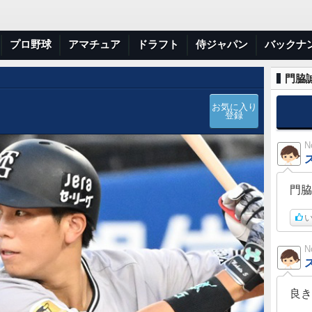
プロ野球
アマチュア
ドラフト
侍ジャパン
バックナ
門脇誠
お気に入り
登録
N
門脇
い
N
良き