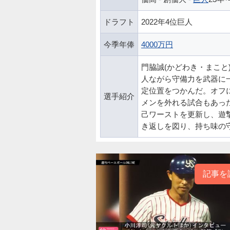
ドラフト
2022年4位巨人
今季年俸
4000万円
門脇誠(かどわき・まこと
人ながら守備力を武器に
定位置をつかんだ。オフ
選手紹介
メンを外れる試合もあった
己ワーストを更新し、遊
き返しを図り、持ち味の
記事を