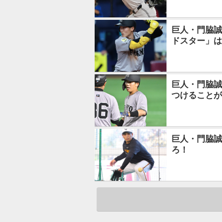
巨人・門脇誠
ドスター」は
巨人・門脇誠
つけることが
巨人・門脇誠
ろ！