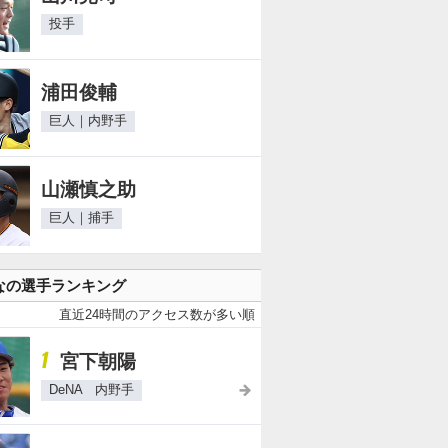
投手
浦田俊輔
巨人｜内野手
山瀬慎之助
巨人｜捕手
なの選手ランキング
直近24時間のアクセス数が多い順
1
宮下朝陽
DeNA 内野手