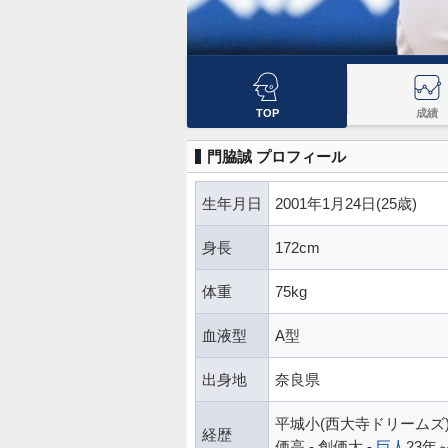
TOP
成績
門脇誠 プロフィール
生年月日
2001年1月24日(25歳)
身長
172cm
体重
75kg
血液型
A型
出身地
奈良県
平城小(西大寺ドリームズ)
経歴
価高 - 創価大 -
巨人
23年