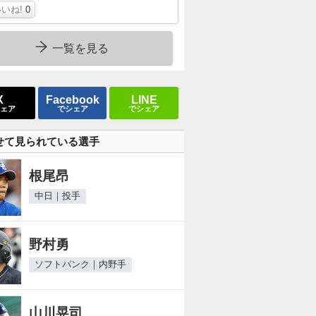
いね!
0
一覧を見る
X
Facebook
LINE
ェア
でシェア
でシェア
せて見られている選手
根尾昂
中日｜投手
野村勇
ソフトバンク｜内野手
山川晃司