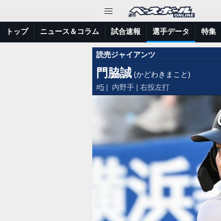
トップ
ニュース＆コラム
試合速報
選手データ
特集
読売ジャイアンツ
門脇誠
(かどわきまこと)
#
5
| 内野手 | 右投左打