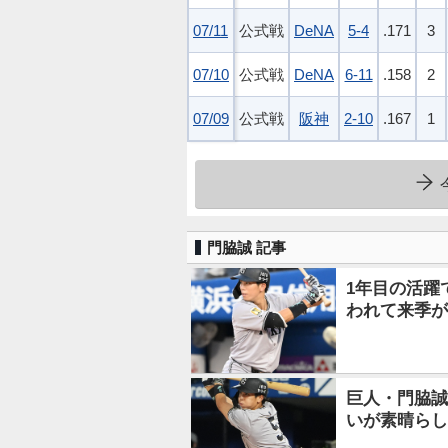
07/11
07/11
公式戦
DeNA
5-4
.171
3
07/10
07/10
公式戦
DeNA
6-11
.158
2
07/09
07/09
公式戦
阪神
2-10
.167
1
門脇誠 記事
1年目の活躍
われて来季が
巨人・門脇誠
いが素晴らし