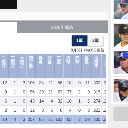
2026年成績
1軍
2軍
8月8日 7時00分更新
二
三
本
塁
得
打
三
四
死
盗
出
長
O
塁
塁
塁
打
点
点
振
球
球
塁
塁
打
P
打
打
打
数
率
率
S
12
1
3
106
34
21
58
18
0
11
.302
.335
.638
.1
9
1
0
96
29
21
63
37
2
9
.319
.274
.593
.1
6
1
0
43
14
4
32
10
1
6
.274
.274
.548
.1
2
1
0
12
8
5
8
4
0
3
.222
.240
.462
.1
29
4
3
257
85
51
161
69
3
29
.299
.294
.594
.1