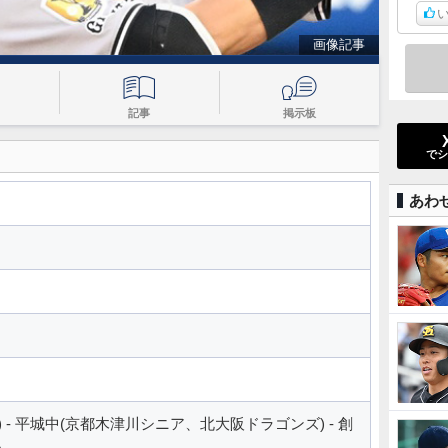
い
画像記事
記事
掲示板
でシ
あわ
 - 平城中(京都木津川シニア、北大阪ドラゴンズ) - 創
～