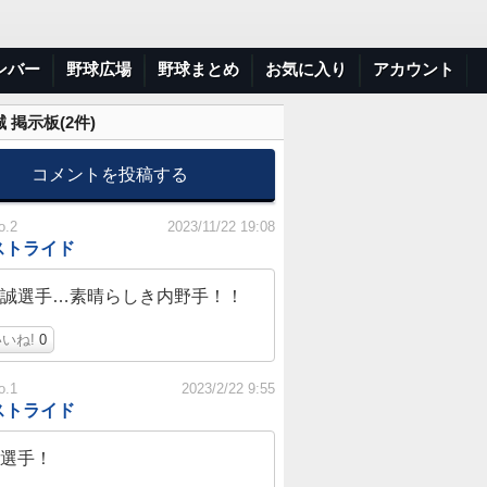
ンバー
野球広場
野球まとめ
お気に入り
アカウント
 掲示板(
2
件)
コメントを投稿する
o.2
2023/11/22 19:08
ストライド
誠選手…素晴らしき内野手！！
いね!
0
o.1
2023/2/22 9:55
ストライド
選手！