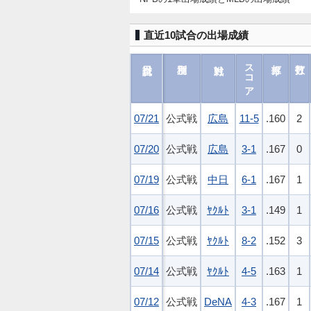
直近10試合の出場成績
スコア
07/21
07/21
公式戦
広島
11-5
.160
2
07/20
07/20
公式戦
広島
3-1
.167
0
07/19
07/19
公式戦
中日
6-1
.167
1
07/16
07/16
公式戦
ﾔｸﾙﾄ
3-1
.149
1
07/15
07/15
公式戦
ﾔｸﾙﾄ
8-2
.152
3
07/14
07/14
公式戦
ﾔｸﾙﾄ
4-5
.163
1
07/12
07/12
公式戦
DeNA
4-3
.167
1