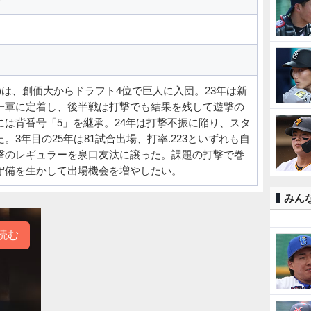
)は、創価大からドラフト4位で巨人に入団。23年は新
一軍に定着し、後半戦は打撃でも結果を残して遊撃の
には背番号「5」を継承。24年は打撃不振に陥り、スタ
。3年目の25年は81試合出場、打率.223といずれも自
撃のレギュラーを泉口友汰に譲った。課題の打撃で巻
守備を生かして出場機会を増やしたい。
みん
読む