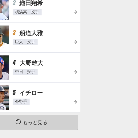
2
織田翔希
横浜高 投手
3
船迫大雅
巨人 投手
4
大野雄大
三
背
年
振
番
俸
率
号
中日 投手
67
35
840
5
イチロー
56
5
3100
外野手
82
5
4500
40
5
4000
もっと見る
63