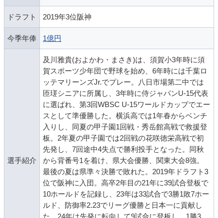
ドラフト
2019年3位阪神
今季年俸
1億円
及川雅貴(およかわ・まさき)は、須賀小3年時に須
賀スポーツ少年団で野球を始め、6年時には千葉ロ
ッテマリーンズJr.でプレー。八日市場第二中では
匝瑳シニアに所属し、3年時に侍ジャパンU-15代表
に選ばれ、第3回WBSC U-15ワールドカップでエー
スとして準優勝した。横浜高では1年春からベンチ
入りし、同夏の甲子園1回戦・秀岳館高戦で救援登
板。2年夏の甲子園では2回戦の花咲徳栄高戦で初
先発し、7回途中4失点で勝利投手となった。同秋
選手紹介
から背番号1を着け、県大会優勝、関東大会8強。
最後の夏は県準々決勝で敗れた。2019年ドラフト3
位で阪神に入団。高卒2年目の21年に39試合登板で
10ホールドを記録し、23年は33試合で3勝1敗7ホー
ルド、防御率2.23でリーグ優勝と日本一に貢献し
た。24年は先発に転向して9試合に登板し、1勝3