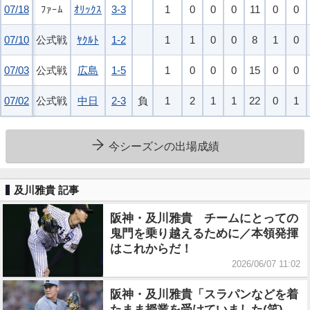
07/18
07/18
ﾌｧｰﾑ
ｵﾘｯｸｽ
3-3
1
0
0
0
11
0
0
07/10
07/10
公式戦
ﾔｸﾙﾄ
1-2
1
1
0
0
8
1
0
07/03
07/03
公式戦
広島
1-5
1
0
0
0
15
0
0
07/02
07/02
公式戦
中日
2-3
負
1
2
1
1
22
0
1
今シーズンの出場成績
及川雅貴 記事
阪神・及川雅貴 チームにとっての
鬼門を乗り越えるために／本領発揮
はこれからだ！
2026/06/07 11:02
阪神・及川雅貴「スラパンなどを着
たまま授業を受けていました(笑)。