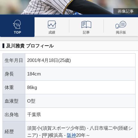
画像記事
TOP
成績
記事
掲示板
及川雅貴 プロフィール
生年月日
2001年4月18日(25歳)
身長
184cm
体重
86kg
血液型
O型
出身地
千葉県
須賀小(須賀スポーツ少年団) - 八日市場二中(匝嵯シ
経歴
ニア) - [甲]横浜高 -
阪神
20年～