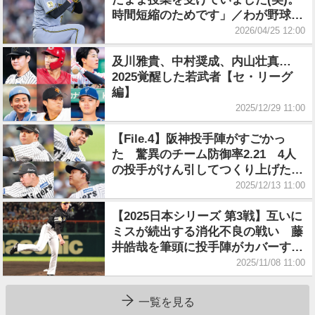
時間短縮のためです」／わが野球部
のおかしなしきたり
2026/04/25 12:00
及川雅貴、中村奨成、内山壮真…
2025覚醒した若武者【セ・リーグ
編】
2025/12/29 11:00
【File.4】阪神投手陣がすごかっ
た 驚異のチーム防御率2.21 4人
の投手がけん引してつくり上げた87
試合で2点以下
2025/12/13 11:00
【2025日本シリーズ 第3戦】互いに
ミスが続出する消化不良の戦い 藤
井皓哉を筆頭に投手陣がカバーする
働き(解説=里崎智也)
2025/11/08 11:00
一覧を見る