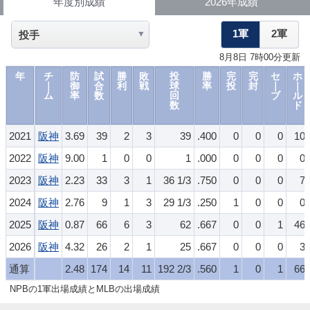
年度別成績
2026年成績
1軍
2軍
8月8日 7時00分更新
年
チ
防
試
勝
敗
投
勝
完
完
セ
ホ
｜
御
合
利
戦
球
率
投
封
｜
｜
ム
率
数
回
ブ
ル
数
ド
2021
阪神
3.69
39
2
3
39
.400
0
0
0
10
2022
阪神
9.00
1
0
0
1
.000
0
0
0
0
2023
阪神
2.23
33
3
1
36 1/3
.750
0
0
0
7
2024
阪神
2.76
9
1
3
29 1/3
.250
1
0
0
0
2025
阪神
0.87
66
6
3
62
.667
0
0
1
46
2026
阪神
4.32
26
2
1
25
.667
0
0
0
3
通算
2.48
174
14
11
192 2/3
.560
1
0
1
66
NPBの1軍出場成績とMLBの出場成績