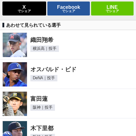
X
Facebook
LINE
でシェア
でシェア
でシェア
あわせて見られている選手
織田翔希
横浜高｜投手
オスバルド・ビド
DeNA｜投手
富田蓮
阪神｜投手
木下里都