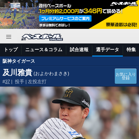
トップ
ニュース＆コラム
試合速報
選手データ
特集
阪神タイガース
及川雅貴
(およかわまさき)
お気に入り
登録
#
37
| 投手 | 左投左打