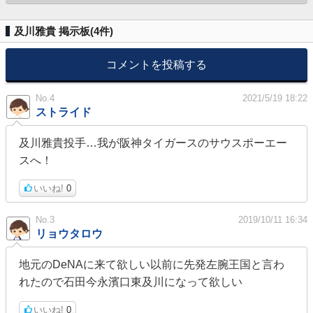
及川雅貴 掲示板(
4
件)
コメントを投稿する
No.4
2021/5/19 18:22
ストライド
及川雅貴投手…我が阪神タイガースのサウスポーエー
スへ！
いいね!
0
No.3
2019/10/11 16:34
リョウタロウ
地元のDeNAに来て欲しい以前に先発左腕王国と言わ
れたので石田今永濱口東及川になって欲しい
いいね!
0