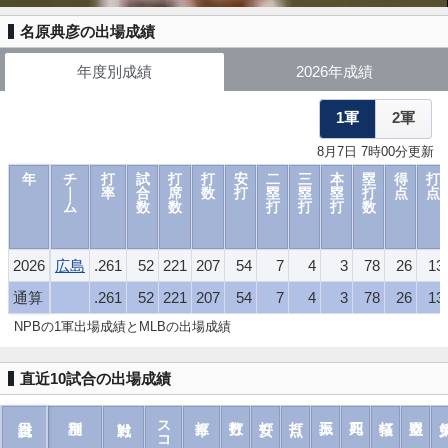
名原典彦の出場成績
年度別成績
2026年成績
1軍
2軍
8月7日 7時00分更新
年
チ
打
試
打
打
安
二
三
本
塁
得
打
｜
率
合
席
数
打
塁
塁
塁
打
点
点
ム
数
数
打
打
打
数
2026
広島
.261
52
221
207
54
7
4
3
78
26
13
通算
.261
52
221
207
54
7
4
3
78
26
13
NPBの1軍出場成績とMLBの出場成績
直近10試合の出場成績
スコア