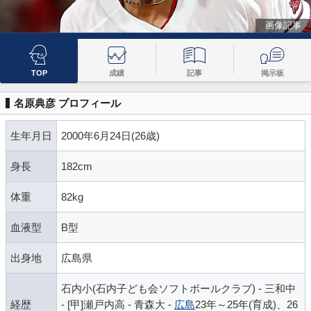
画像記事
TOP
成績
記事
掲示板
名原典彦 プロフィール
生年月日
2000年6月24日(26歳)
身長
182cm
体重
82kg
血液型
B型
出身地
広島県
石内小(石内子ども会ソフトボールクラブ) - 三和中
経歴
- [甲]瀬戸内高 - 青森大 -
広島
23年～25年(育成)、26