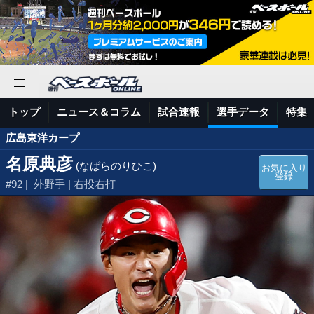
トップ
ニュース＆コラム
試合速報
選手データ
特集
広島東洋カープ
名原典彦
(なばらのりひこ)
お気に入り
登録
#
92
| 外野手 | 右投右打