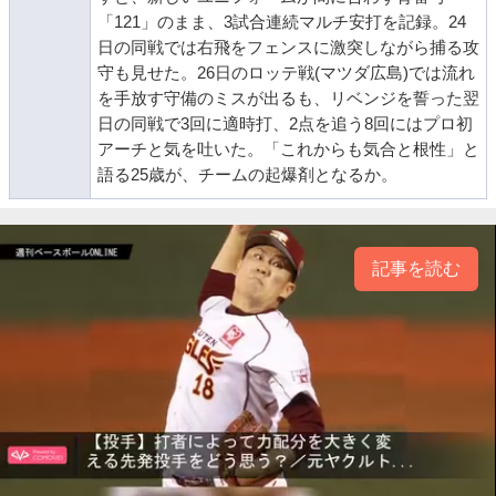
「121」のまま、3試合連続マルチ安打を記録。24
日の同戦では右飛をフェンスに激突しながら捕る攻
守も見せた。26日のロッテ戦(マツダ広島)では流れ
を手放す守備のミスが出るも、リベンジを誓った翌
日の同戦で3回に適時打、2点を追う8回にはプロ初
アーチと気を吐いた。「これからも気合と根性」と
語る25歳が、チームの起爆剤となるか。
記事を読む