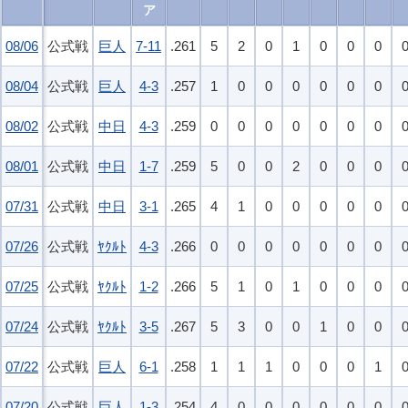
08/06
08/06
公式戦
巨人
7-11
.261
5
2
0
1
0
0
0
08/04
08/04
公式戦
巨人
4-3
.257
1
0
0
0
0
0
0
08/02
08/02
公式戦
中日
4-3
.259
0
0
0
0
0
0
0
08/01
08/01
公式戦
中日
1-7
.259
5
0
0
2
0
0
0
07/31
07/31
公式戦
中日
3-1
.265
4
1
0
0
0
0
0
07/26
07/26
公式戦
ﾔｸﾙﾄ
4-3
.266
0
0
0
0
0
0
0
07/25
07/25
公式戦
ﾔｸﾙﾄ
1-2
.266
5
1
0
1
0
0
0
07/24
07/24
公式戦
ﾔｸﾙﾄ
3-5
.267
5
3
0
0
1
0
0
07/22
07/22
公式戦
巨人
6-1
.258
1
1
1
0
0
0
1
07/20
07/20
公式戦
巨人
1-3
.254
4
0
0
0
0
0
0