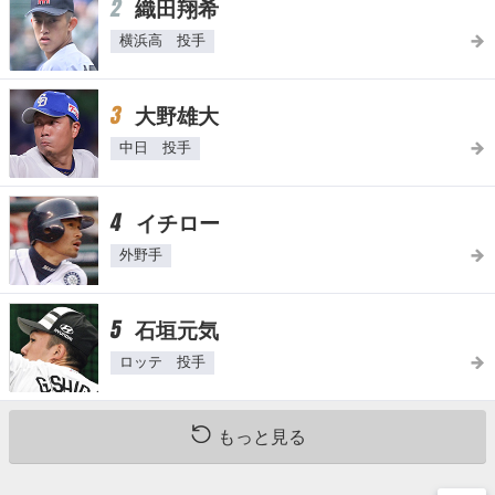
2
織田翔希
横浜高 投手
3
大野雄大
中日 投手
4
イチロー
外野手
5
石垣元気
ロッテ 投手
もっと見る