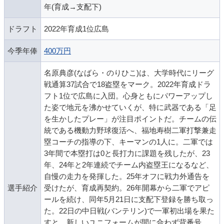
年(育成→支配下)
ドラフト
2022年育成1位広島
今季年俸
400万円
名原典彦(なばら・のりひこ)は、大学時代にリーグ
戦通算37試合で18盗塁をマーク。2022年育成ドラ
フト1位で広島に入団。心身ともにパワーアップし
た姿で地元を沸かせていくが、特に武器である「足
を生かしたプレー」が注目ポイントだ。チームの伝
統である機動力野球復活へ、福地寿樹二軍打撃兼走
塁コーチの指導の下、キーマンの1人に。二軍では
3年間で本塁打は0と長打力に課題を残したが、23
年、24年と2年連続でチーム内盗塁王になるなど、
自慢の走力を発揮した。25年オフに戦力外通告を
選手紹介
受けたが、育成再契約。26年開幕から二軍でアピ
ールを続け、同年5月21日に支配下登録を勝ち取っ
た。22日の中日戦(バンテリン)で一軍初出場を果た
すと、新しいユニフォームが間に合わず背番号