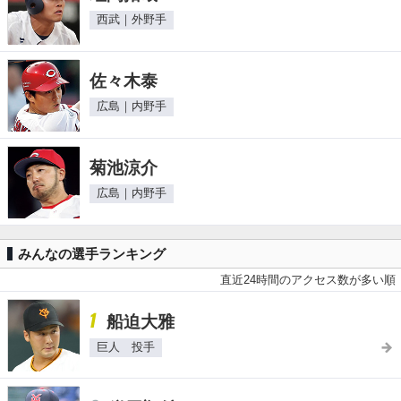
西武｜外野手
佐々木泰
広島｜内野手
菊池涼介
広島｜内野手
みんなの選手ランキング
直近24時間のアクセス数が多い順
1
船迫大雅
巨人 投手