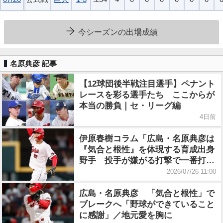
今シーズンの出場成績
名原典彦 記事
【12球団後半戦注目選手】ペナント
レースを彩る選手たち ここからが
本当の勝負｜セ・リーグ編
4日前
伊原春樹コラム「広島・名原典彦は
『気合と根性』を体現する育成出身
野手 投手が嫌がる打撃で一番打者
の役割を果たす」
2026/07/26 11:00
広島・名原典彦 「気合と根性」で
ブレークへ「野球ができていること
に感謝」／地元愛を胸に