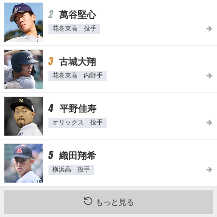
2
萬谷堅心
花巻東高 投手
3
古城大翔
花巻東高 内野手
4
平野佳寿
オリックス 投手
5
織田翔希
横浜高 投手
もっと見る