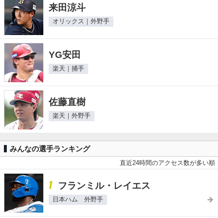
来田涼斗
オリックス｜外野手
YG安田
楽天｜捕手
佐藤直樹
楽天｜外野手
みんなの選手ランキング
直近24時間のアクセス数が多い順
1
フランミル・レイエス
日本ハム 外野手