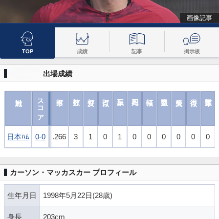
画像記事
TOP
成績
記事
掲示板
LIVE
出場成績
スコア
スコア
日本ﾊﾑ
日本ﾊﾑ
0-0
0-0
.266
3
1
0
1
0
0
0
0
0
0
カーソン・マッカスカー プロフィール
生年月日
1998年5月22日(28歳)
身長
203cm