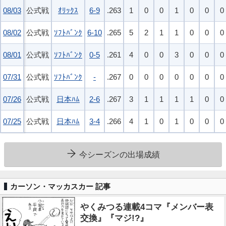
08/03
08/03
公式戦
ｵﾘｯｸｽ
6-9
.263
1
0
0
1
0
0
0
08/02
08/02
公式戦
ｿﾌﾄﾊﾞﾝｸ
6-10
.265
5
2
1
1
0
0
0
08/01
08/01
公式戦
ｿﾌﾄﾊﾞﾝｸ
0-5
.261
4
0
0
3
0
0
0
07/31
07/31
公式戦
ｿﾌﾄﾊﾞﾝｸ
-
.267
0
0
0
0
0
0
0
07/26
07/26
公式戦
日本ﾊﾑ
2-6
.267
3
1
1
1
1
0
0
07/25
07/25
公式戦
日本ﾊﾑ
3-4
.266
4
1
0
1
0
0
0
今シーズンの出場成績
カーソン・マッカスカー 記事
やくみつる連載4コマ『メンバー表
交換』『マジ!?』