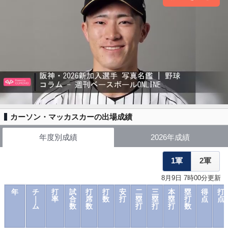
カーソン・マッカスカーの出場成績
年度別成績
2026年成績
1軍
2軍
8月9日 7時00分更新
年
チ
打
試
打
打
安
二
三
本
塁
得
打
｜
率
合
席
数
打
塁
塁
塁
打
点
点
ム
数
数
打
打
打
数