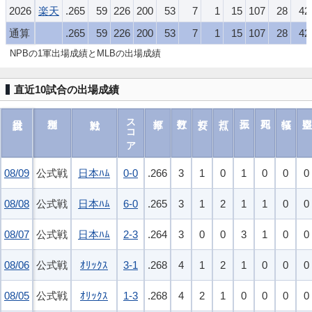
2026
楽天
.265
59
226
200
53
7
1
15
107
28
42
通算
.265
59
226
200
53
7
1
15
107
28
42
NPBの1軍出場成績とMLBの出場成績
直近10試合の出場成績
スコア
08/09
08/09
公式戦
日本ﾊﾑ
0-0
.266
3
1
0
1
0
0
0
08/08
08/08
公式戦
日本ﾊﾑ
6-0
.265
3
1
2
1
1
0
0
08/07
08/07
公式戦
日本ﾊﾑ
2-3
.264
3
0
0
3
1
0
0
08/06
08/06
公式戦
ｵﾘｯｸｽ
3-1
.268
4
1
2
1
0
0
0
08/05
08/05
公式戦
ｵﾘｯｸｽ
1-3
.268
4
2
1
0
0
0
0