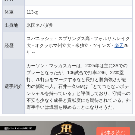
体重
113kg
出身地
米国ネバダ州
スパニッシュ・スプリングス高 - フォルサムレイク
経歴
大 - オクラホマ州立大 - 米独立 - ツインズ -
楽天
26
年～
カーソン・マッカスカーは、2025年は主に3Aでの
プレーとなったが、106試合で打率.246、22本塁
打、70打点をマークするなど長打と勝負強さが魅
選手紹介
力の新助っ人。石井一久GMは「とてつもないポテ
ンシャルを持っている」と評価しており、守備への
不安も少なく成長と貢献度にも期待されている。外
野手争いは熾烈を極めることになりそうだ。
記事を読む