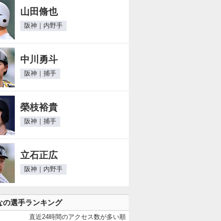
山田脩也
阪神｜内野手
中川勇斗
阪神｜捕手
榮枝裕貴
阪神｜捕手
立石正広
阪神｜内野手
なの選手ランキング
直近24時間のアクセス数が多い順