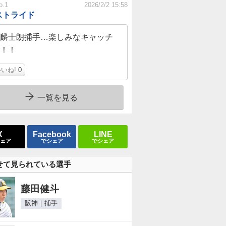
o.1
2026/2/2 15:58
ストライド
麟士朗捕手…楽しみなキャッチ
！！
いね!
0
一覧を見る
X
Facebook
LINE
ェア
でシェア
でシェア
せて見られている選手
藤田健斗
阪神｜捕手