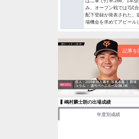
は二軍で打率.266、1
み、オープン戦では7試合
配下登録が発表された。
場機会を求めてアピール
記事を
嶋村麟士朗の出場成績
年度別成績