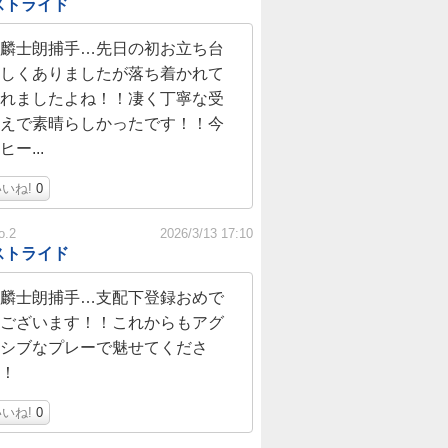
ストライド
麟士朗捕手…先日の初お立ち台
しくありましたが落ち着かれて
れましたよね！！凄く丁寧な受
えで素晴らしかったです！！今
ヒー...
いね!
0
o.2
2026/3/13 17:10
ストライド
麟士朗捕手…支配下登録おめで
ございます！！これからもアグ
シブなプレーで魅せてくださ
！
いね!
0