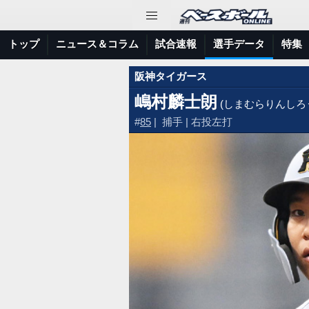
トップ
ニュース＆コラム
試合速報
選手データ
特集
阪神タイガース
嶋村麟士朗
(しまむらりんしろ
#
85
| 捕手 | 右投左打