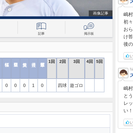
画像記事
嶋村
初々
おら
記事
掲示板
け答
後の
い
1回
2回
3回
4回
5回
N
0
0
0
1
0
四球
遊ゴロ
嶋村
とう
レッ
い！
い