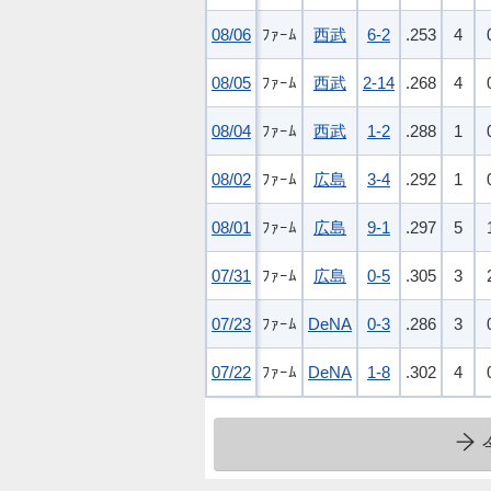
08/06
08/06
ﾌｧｰﾑ
西武
6-2
.253
4
08/05
08/05
ﾌｧｰﾑ
西武
2-14
.268
4
08/04
08/04
ﾌｧｰﾑ
西武
1-2
.288
1
08/02
08/02
ﾌｧｰﾑ
広島
3-4
.292
1
08/01
08/01
ﾌｧｰﾑ
広島
9-1
.297
5
07/31
07/31
ﾌｧｰﾑ
広島
0-5
.305
3
07/23
07/23
ﾌｧｰﾑ
DeNA
0-3
.286
3
07/22
07/22
ﾌｧｰﾑ
DeNA
1-8
.302
4