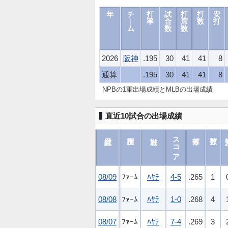
年
チ
打
試
打
打
安
｜
率
合
席
数
打
ム
数
数
2026
阪神
.195
30
41
41
8
通算
.195
30
41
41
8
NPBの1軍出場成績とMLBの出場成績
直近10試合の出場成績
スコア
08/09
08/09
ﾌｧｰﾑ
ﾊﾔﾃ
4-5
.265
1
08/08
08/08
ﾌｧｰﾑ
ﾊﾔﾃ
1-0
.268
4
08/07
08/07
ﾌｧｰﾑ
ﾊﾔﾃ
7-4
.269
3