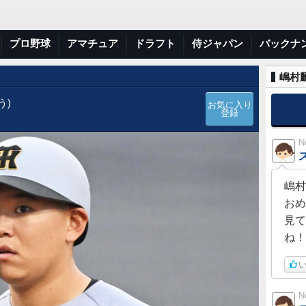
プロ野球
アマチュア
ドラフト
侍ジャパン
バックナ
嶋村麟
う)
お気に入り
登録
N
嶋村
おめ
見て
ね！
い
N