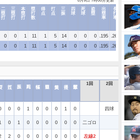
8月9日 7時00分更新
二
三
本
塁
得
打
三
四
死
盗
出
長
O
塁
塁
塁
打
点
点
振
球
球
塁
塁
打
P
打
打
打
数
率
率
S
0
0
1
11
1
5
14
0
0
0
.195
.268
.463
.3
0
0
1
11
1
5
14
0
0
0
.195
.268
.463
.3
1回
2回
3回
0
0
0
1
0
0
0
1
0
四球
遊ゴロ
1
0
1
0
0
0
0
0
0
二ゴロ
2
2
0
0
0
0
0
0
0
左線2
中安