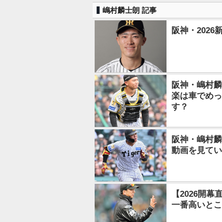
嶋村麟士朗 記事
阪神・2026
阪神・嶋村麟
楽は車でめっ
す？
阪神・嶋村麟
動画を見てい
【2026開
一番高いとこ