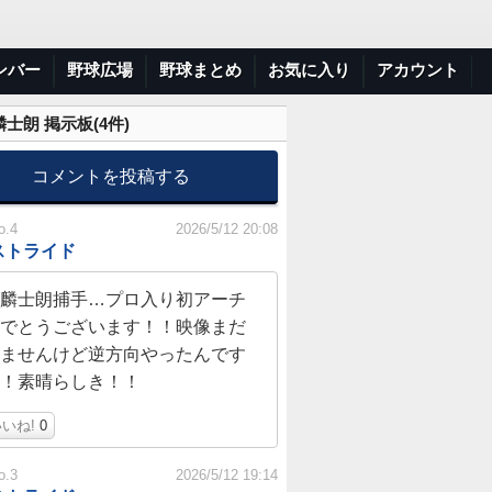
ンバー
野球広場
野球まとめ
お気に入り
アカウント
士朗 掲示板(
4
件)
コメントを投稿する
o.4
2026/5/12 20:08
ストライド
麟士朗捕手…プロ入り初アーチ
でとうございます！！映像まだ
ませんけど逆方向やったんです
！素晴らしき！！
いね!
0
o.3
2026/5/12 19:14