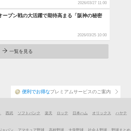
2026/03/27 11:00
オープン戦の大活躍で期待高まる「阪神の秘密
2026/03/25 10:00
一覧を見る
便利でお得な
プレミアムサービスのご案内
P
ト
西武
ソフトバンク
楽天
ロッテ
日本ハム
オリックス
ハヤテ
ジャパン
アマチュア野球
高校野球
大学野球
社会人野球
野球まとめ