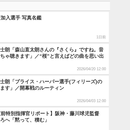
新加入選手 写真名鑑
1日前
士朗「森山直太朗さんの『さくら』ですね。音
ちゃ聴きます」／“桜”と言えばどの曲を思い出
2026/04/20 12:00
士朗「ブライス・ハーパー選手(フィリーズ)の
ます」／開幕戦のルーティン
2026/04/03 12:00
幕直前特別指揮官リポート】阪神・藤川球児監督
ろへ「黙って、積む」