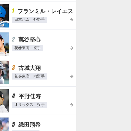
三
背
年
1
フランミル・レイエス
振
番
俸
率
号
日本ハム 外野手
41
85
420
2
萬谷堅心
41
花巻東高 投手
3
古城大翔
花巻東高 内野手
4回
5回
6回
7回
8回
9回
4
平野佳寿
オリックス 投手
左飛
左安
空三振
5
織田翔希
左犠飛
右飛