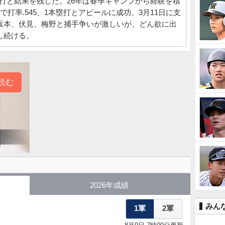
本塁打と結果を残した。26年は春季キャンプから経験を積
で打率.545、1本塁打とアピールに成功。3月11日に支
坂本、伏見、梅野と捕手争いが激しいが、どん欲に出
し続ける。
読む
2026年成績
みん
1軍
2軍