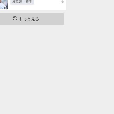
横浜高 投手
二ゴロ
空三振
三邪飛
もっと見る
一ゴロ
二飛
中飛
左飛
左飛
二安
二ゴロ
左飛
二飛
中安
遊直
一ゴロ
左飛
左飛
空三振