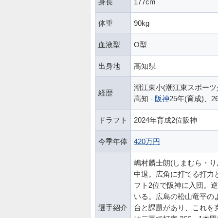
身長
177cm
体重
90kg
血液型
O型
出身地
高知県
潮江東小(潮江東スポーツ少年団
経歴
高知 -
阪神
25年(育成)、2
ドラフト
2024年育成2位阪神
今季年俸
420万円
嶋村麟士朗(しまむら・
中退。広角に打てる打力と
フト2位で阪神に入団。
いる。広島の松山竜平の
選手紹介
台と課題があり、これを