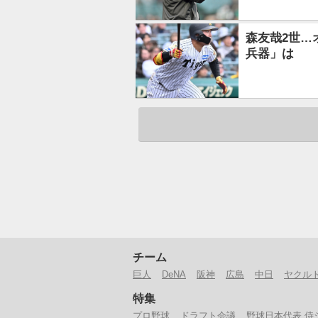
森友哉2世…
兵器」は
チーム
巨人
DeNA
阪神
広島
中日
ヤクル
特集
プロ野球
ドラフト会議
野球日本代表 侍