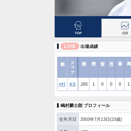
TOP
成績
LIVE
出場成績
スコア
スコア
ﾊﾔﾃ
ﾊﾔﾃ
4-5
4-5
.265
1
0
0
0
1
嶋村麟士朗 プロフィール
生年月日
2003年7月13日(23歳)