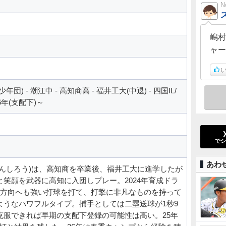
N
嶋村
ャー
い
) - 潮江中 - 高知商高 - 福井工大(中退) - 四国IL/
6年(支配下)～
でシ
あわ
りんしろう)は、高知商を卒業後、福井工大に進学したが
笑顔を武器に高知に入団しプレー。2024年育成ドラ
逆方向へも強い打球を打て、打撃に非凡なものを持って
ようなパワフルタイプ。捕手としては二塁送球が1秒9
克服できれば早期の支配下登録の可能性は高い。25年