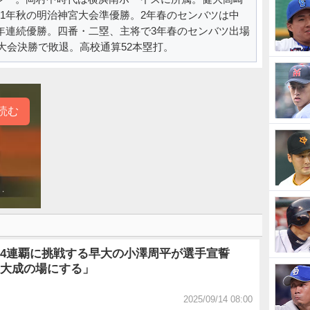
1年秋の明治神宮大会準優勝。2年春のセンバツは中
2年連続優勝。四番・二塁、主将で3年春のセンバツ出場
馬大会決勝で敗退。高校通算52本塁打。
読む
4連覇に挑戦する早大の小澤周平が選手宣誓
大成の場にする」
2025/09/14 08:00