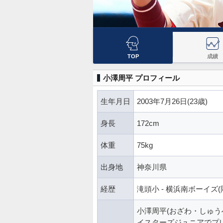
TOP
成績
小澤周平 プロフィール
生年月日
2003年7月26日(23歳)
身長
172cm
体重
75kg
出身地
神奈川県
経歴
滝頭小 - 横浜南ボーイズ(岡
小澤周平(おざわ・しゅう
イスターズジュニアでプ