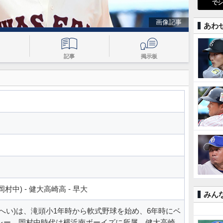
でシ
画像記事
あわ
記事
掲示板
村中) - 健大高崎高 - 早大
みん
へい)は、滝頭小1年時から軟式野球を始め、6年時にベ
レー。岡村中時代は横浜南ボーイズに所属。健大高崎