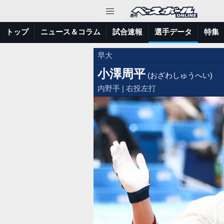
トップ
ニュース＆コラム
試合速報
選手データ
特集
早大
小澤周平
(おざわしゅうへい)
内野手 | 右投左打