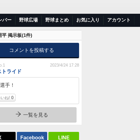
ンバー
野球広場
野球まとめ
お気に入り
アカウント
平 掲示板(
1
件)
コメントを投稿する
o.1
2023/4/24 17:28
ストライド
選手！
いね!
0
一覧を見る
X
Facebook
LINE