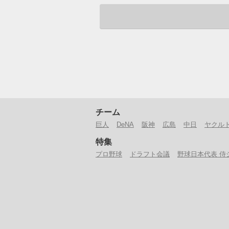
チーム
巨人
DeNA
阪神
広島
中日
ヤクル
特集
プロ野球
ドラフト会議
野球日本代表 侍