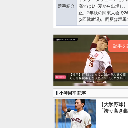
選手紹介
高では1年夏から出場し、
止。2年秋の関東大会で
(2回戦敗退)。同夏は群
記事を
小澤周平 記事
【大学野球】
「誇り高き集