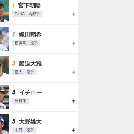
1
宮下朝陽
DeNA 内野手
2
織田翔希
横浜高 投手
3
船迫大雅
巨人 投手
4
イチロー
外野手
5
大野雄大
中日 投手