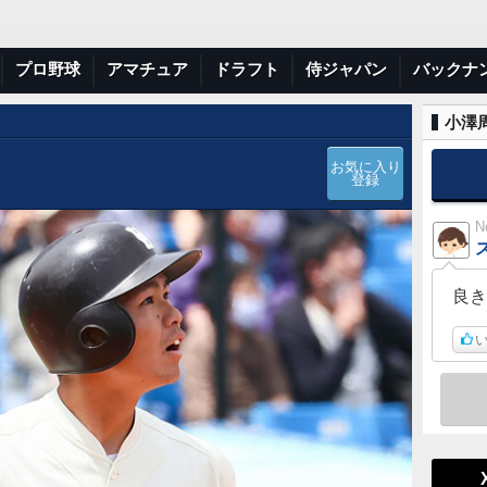
プロ野球
アマチュア
ドラフト
侍ジャパン
バックナ
小澤周
お気に入り
登録
N
良き
い