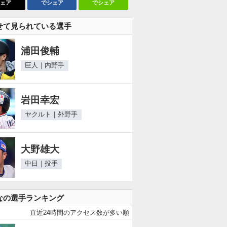
ェア
でシェア
でシェア
せて見られている選手
浦田俊輔
巨人｜内野手
岩田幸宏
ヤクルト｜外野手
大野雄大
中日｜投手
なの選手ランキング
直近24時間のアクセス数が多い順