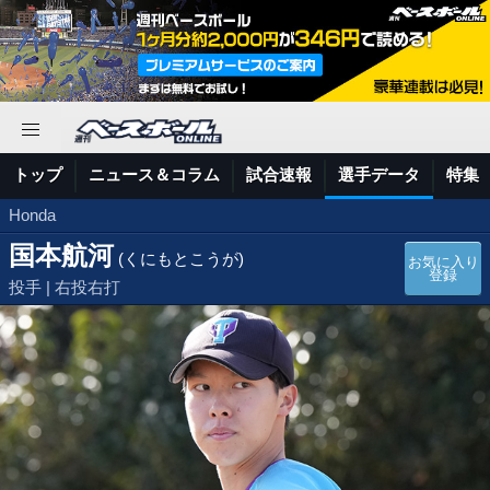
トップ
ニュース＆コラム
試合速報
選手データ
特集
Honda
国本航河
(くにもとこうが)
お気に入り
登録
投手 | 右投右打