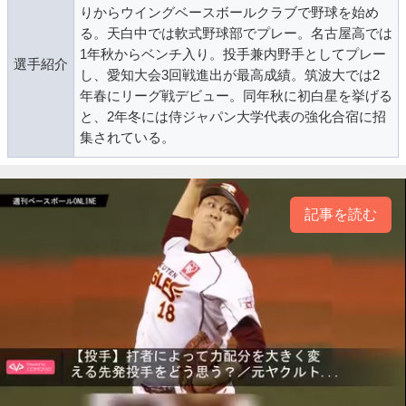
りからウイングベースボールクラブで野球を始め
る。天白中では軟式野球部でプレー。名古屋高では
1年秋からベンチ入り。投手兼内野手としてプレー
選手紹介
し、愛知大会3回戦進出が最高成績。筑波大では2
年春にリーグ戦デビュー。同年秋に初白星を挙げる
と、2年冬には侍ジャパン大学代表の強化合宿に招
集されている。
記事を読む