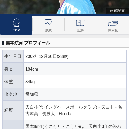
画像記事
TOP
成績
記事
掲示板
国本航河 プロフィール
生年月日
2002年12月30日(23歳)
身長
184cm
体重
84kg
出身地
愛知県
天白小(ウイングベースボールクラブ) - 天白中 - 名
経歴
古屋高 - 筑波大 - Honda
国本航河(くにもと・こうが)は、天白小3年の終わ