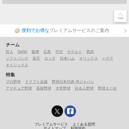
便利でお得な
プレミアムサービスのご案内
P
チーム
巨人
DeNA
阪神
広島
中日
ヤクルト
西武
ソフトバンク
楽天
ロッテ
日本ハム
オリックス
ハヤテ
オイシックス
特集
プロ野球
ドラフト会議
野球日本代表 侍ジャパン
アマチュア野球
高校野球
大学野球
社会人野球
野球まとめ
プレミアムサービス
よくある質問
サイトマップ
利用規約