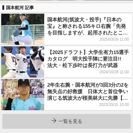
国本航河 記事
国本航河(筑波大・投手)『日本の
宝』と称される155キロ右腕「先発
を目指しますが、起用されたところ
でベストを尽くします」
2025/03/26 11:00
【2025ドラフト】大学生有力15選手
カタログ 明大投手陣に要注目!!
法大・松下歩叶は長打力が武器
2024/10/28 11:00
2年生右腕・国本航河が3回3分の2を
無失点の好救援 日体大と首位争い
演じる筑波大が桜美林大に先勝【首
都大学リポート】
2023/10/15 10:00
一覧を見る