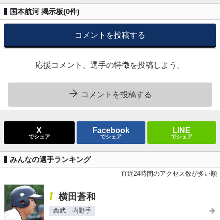
国本航河 掲示板(
0
件)
コメントを投稿する
応援コメント、選手の特徴を投稿しよう。
コメントを投稿する
X
Facebook
LINE
でシェア
でシェア
でシェア
みんなの選手ランキング
直近24時間のアクセス数が多い順
1
横田蒼和
西武 内野手