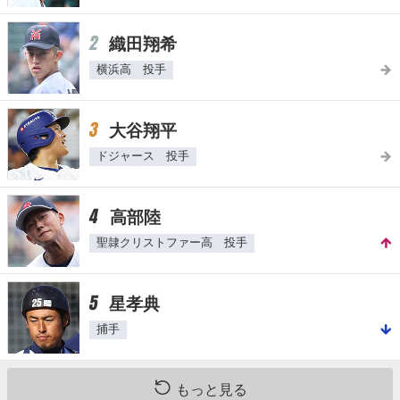
2
織田翔希
横浜高 投手
3
大谷翔平
ドジャース 投手
4
高部陸
聖隷クリストファー高 投手
5
星孝典
捕手
もっと見る