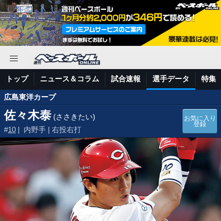
トップ
ニュース＆コラム
試合速報
選手データ
特集
広島東洋カープ
佐々木泰
(ささきたい)
お気に入り
登録
#
10
| 内野手 | 右投右打