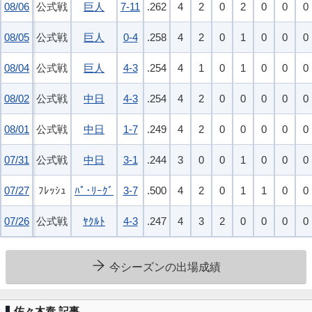
08/06
08/06
公式戦
巨人
7-11
.262
4
2
0
2
0
0
0
08/05
08/05
公式戦
巨人
0-4
.258
4
2
0
1
0
0
0
08/04
08/04
公式戦
巨人
4-3
.254
4
1
0
1
0
0
0
08/02
08/02
公式戦
中日
4-3
.254
4
2
0
0
0
0
0
08/01
08/01
公式戦
中日
1-7
.249
4
2
0
0
0
0
0
07/31
07/31
公式戦
中日
3-1
.244
3
0
0
1
0
0
0
07/27
07/27
ﾌﾚｯｼｭ
ﾊﾟ･ﾘｰｸﾞ
3-7
.500
4
2
0
1
1
0
0
07/26
07/26
公式戦
ﾔｸﾙﾄ
4-3
.247
4
3
2
0
0
0
0
今シーズンの出場成績
佐々木泰 記事