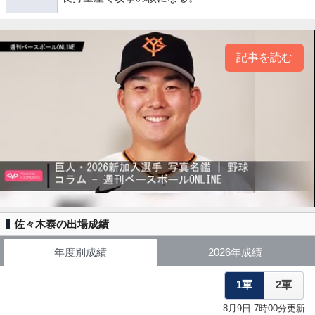
記事を読む
佐々木泰の出場成績
年度別成績
2026年成績
1軍
2軍
8月9日 7時00分更新