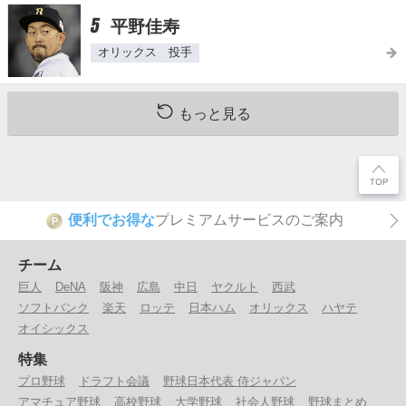
5
平野佳寿
オリックス 投手
もっと見る
便利でお得な
プレミアムサービスのご案内
P
チーム
巨人
DeNA
阪神
広島
中日
ヤクルト
西武
ソフトバンク
楽天
ロッテ
日本ハム
オリックス
ハヤテ
オイシックス
特集
プロ野球
ドラフト会議
野球日本代表 侍ジャパン
アマチュア野球
高校野球
大学野球
社会人野球
野球まとめ