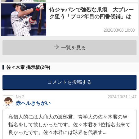
侍ジャパンで強烈な爪痕 大ブレー
ク狙う「プロ2年目の四番候補」は
2026/03/08 10:00
一覧を見る
佐々木泰 掲示板(
2
件)
コメントを投稿する
No.2
2024/10/31 1:47
赤ヘルきちがい
私個人的には大商大の渡部君、青学大の佐々木君のＷ
指名をして欲しかったです。佐々木君を1位指名出来て
良かったです。佐々木君には球界を代表す...