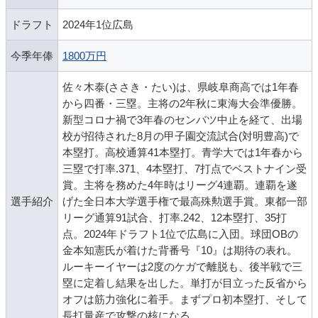
ドラフト
2024年1位広島
今季年俸
1800万円
佐々木泰(ささき・たい)は、県岐阜商高では1年春
から四番・三塁。主将の2年秋に東海大会準優勝。
新型コロナ禍で3年春のセンバツ中止を経て、出場
校が招待された8月の甲子園交流試合(対明豊高)で
本塁打。高校通算41本塁打。青学大では1年春から
三塁で打率.371、4本塁打、7打点でベストナイン受
賞。主将を務めた4年時はリーグ4連覇。連覇を遂
選手紹介
げた全日本大学選手権で最高殊勲選手賞。東都一部
リーグ通算91試合、打率.242、12本塁打、35打
点。2024年ドラフト1位で広島に入団。球団OBの
金本知憲氏が着けた背番号『10』は期待の表れ。
ルーキーイヤーは2度のケガで離脱も、後半戦で三
塁に定着し結果を出した。単打が目立った反省から
オフは筋力強化に着手。まずプロ初本塁打、そして
長打量産で攻撃の核になる。