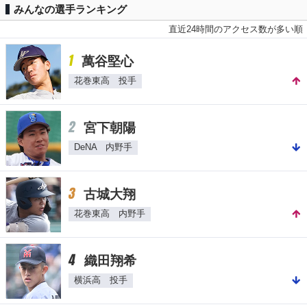
みんなの選手ランキング
直近24時間のアクセス数が多い順
1
萬谷堅心
花巻東高 投手
2
宮下朝陽
DeNA 内野手
3
古城大翔
花巻東高 内野手
4
織田翔希
横浜高 投手