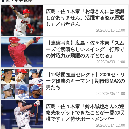
広島・佐々木泰「お母さんには感謝
しかありません。活躍する姿が恩返
し」／お母さん
2026/05/16 12:00
【連続写真】広島・佐々木泰「スム
ーズで素晴らしいスイング 打席で
の対応力が飛躍のカギとなる」
2026/04/09 11:00
【12球団担当セレクト】2026セ・リ
ーグ優勝のキーマン｜期待度MAXの
男たち
2026/04/05 11:00
広島・佐々木泰「鈴木誠也さんの連
絡先をゲットできたことが一番の収
穫です」／侍サポートメンバー
2026/03/14 12:00