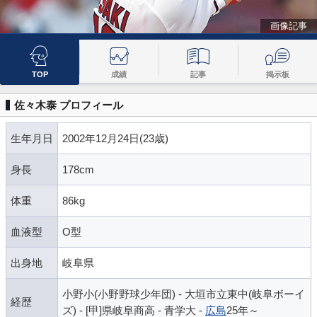
画像記事
TOP
成績
記事
掲示板
佐々木泰 プロフィール
生年月日
2002年12月24日(23歳)
身長
178cm
体重
86kg
血液型
O型
出身地
岐阜県
小野小(小野野球少年団) - 大垣市立東中(岐阜ボーイ
経歴
ズ) - [甲]県岐阜商高 - 青学大 -
広島
25年～