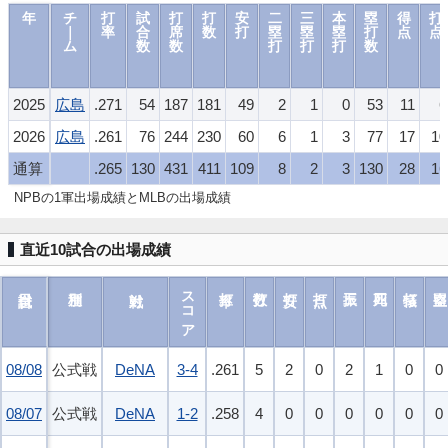
年
チ
打
試
打
打
安
二
三
本
塁
得
打
｜
率
合
席
数
打
塁
塁
塁
打
点
点
ム
数
数
打
打
打
数
2025
広島
.271
54
187
181
49
2
1
0
53
11
6
2026
広島
.261
76
244
230
60
6
1
3
77
17
10
通算
.265
130
431
411
109
8
2
3
130
28
16
NPBの1軍出場成績とMLBの出場成績
直近10試合の出場成績
スコア
08/08
08/08
公式戦
DeNA
3-4
.261
5
2
0
2
1
0
0
08/07
08/07
公式戦
DeNA
1-2
.258
4
0
0
0
0
0
0