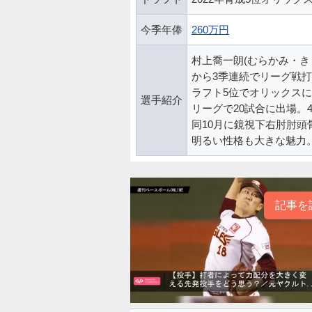
今季年俸
260万円
村上喬一朗(むらかみ・き
から3季連続でリーグ戦打
ラフト5位でオリックスに
選手紹介
リーグで20試合に出場。
同10月に鏡視下右肘肘頭
明るい性格も大きな魅力
記事を