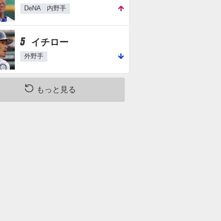
DeNA 内野手
5
イチロー
外野手
もっと見る
回
5回
6回
7回
8回
9回
三ゴロ
捕ギ
右飛