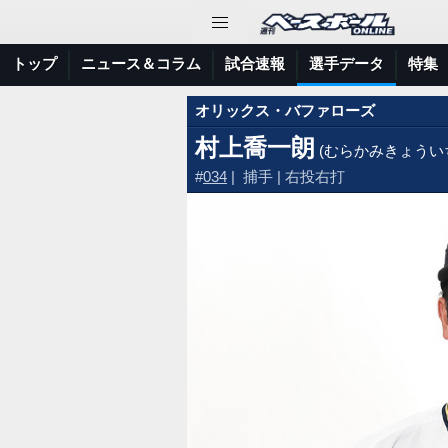
トップ
ニュース＆コラム
試合速報
選手データ
特集
オリックス・バファローズ
村上喬一朗
(むらかみきょうい
#
034
| 捕手 | 右投右打