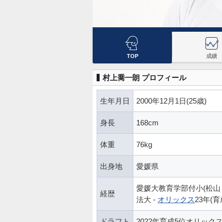
TOP
成績
村上喬一朗 プロフィール
生年月日
2000年12月1日(25歳)
身長
168cm
体重
76kg
出身地
愛媛県
愛媛大教育学部付小(松山リト
経歴
法大 -
オリックス
23年(育
ドラフト
2022年育成5位オリック