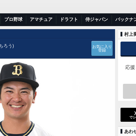
プロ野球
アマチュア
ドラフト
侍ジャパン
バックナ
村上喬
ちろう)
お気に入り
登録
応援
でシ
あわ