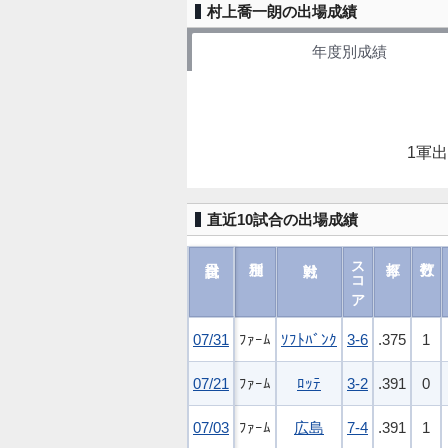
村上喬一朗の出場成績
年度別成績
1軍
直近10試合の出場成績
スコア
07/31
07/31
ﾌｧｰﾑ
ｿﾌﾄﾊﾞﾝｸ
3-6
.375
1
07/21
07/21
ﾌｧｰﾑ
ﾛｯﾃ
3-2
.391
0
07/03
07/03
ﾌｧｰﾑ
広島
7-4
.391
1