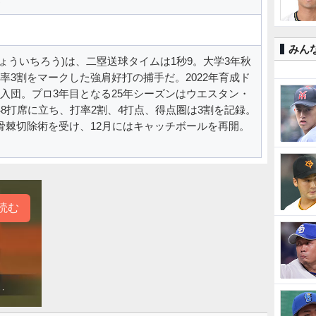
みん
ょういちろう)は、二塁送球タイムは1秒9。大学3年秋
率3割をマークした強肩好打の捕手だ。2022年育成ド
入団。プロ3年目となる25年シーズンはウエスタン・
48打席に立ち、打率2割、4打点、得点圏は3割を記録。
骨棘切除術を受け、12月にはキャッチボールを再開。
。
読む