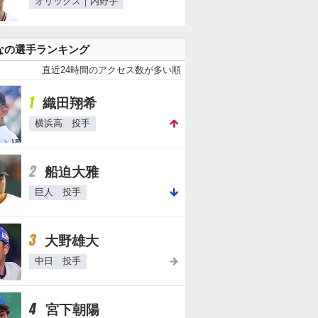
オリックス｜内野手
なの選手ランキング
直近24時間のアクセス数が多い順
1
織田翔希
横浜高 投手
2
船迫大雅
巨人 投手
3
大野雄大
中日 投手
4
宮下朝陽