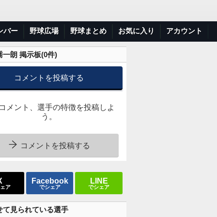
ンバー
野球広場
野球まとめ
お気に入り
アカウント
一朗 掲示板(
0
件)
コメントを投稿する
コメント、選手の特徴を投稿しよ
う。
コメントを投稿する
X
Facebook
LINE
ェア
でシェア
でシェア
せて見られている選手