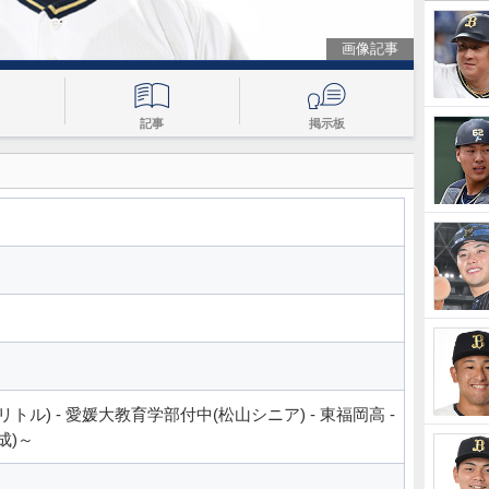
画像記事
記事
掲示板
ル) - 愛媛大教育学部付中(松山シニア) - 東福岡高 -
成)～
ス