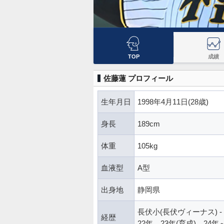
TOP
成績
佐藤蓮 プロフィール
生年月日
1998年4月11日(28歳)
身長
189cm
体重
105kg
血液型
A型
出身地
静岡県
長伏小(長伏ヴィーナス) - 
経歴
22年、23年(育成)、24年