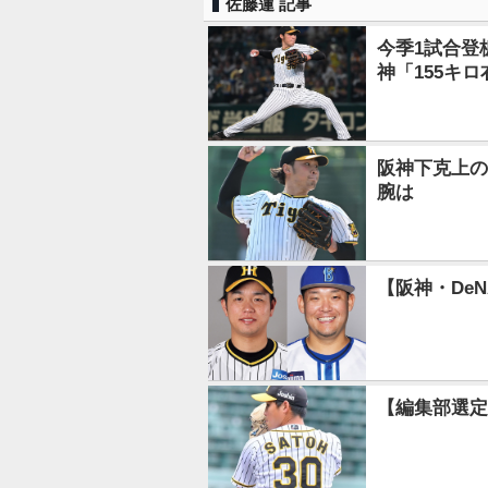
佐藤蓮 記事
今季1試合登
神「155キ
阪神下克上の
腕は
【阪神・DeN
【編集部選定