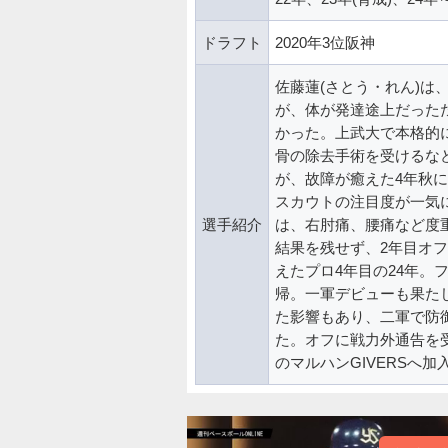
ドラフト
2020年3位阪神
佐藤蓮(さとう・れん)は
が、体が発達途上だった
かった。上武大で本格的
骨の除去手術を受けるな
が、故障が癒えた4年秋に
スカウトの注目度が一気に
選手紹介
は、右肘痛、腰痛など度
結果を残せず、2年目オ
えたプロ4年目の24年。
帰。一軍デビューも果た
た影響もあり、二軍で防
た。オフに戦力外通告を
のマルハンGIVERSへ