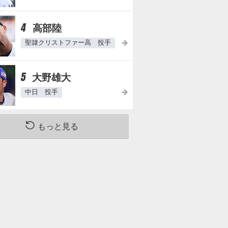
4
高部陸
聖隷クリストファー高 投手
5
大野雄大
中日 投手
もっと見る
与
背
年
四
番
俸
球
号
率
0
0.00
98
500
0
0.00