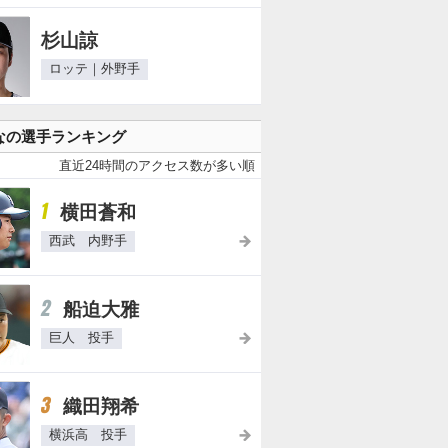
杉山諒
ロッテ｜外野手
なの選手ランキング
直近24時間のアクセス数が多い順
1
横田蒼和
西武 内野手
2
船迫大雅
巨人 投手
3
織田翔希
横浜高 投手