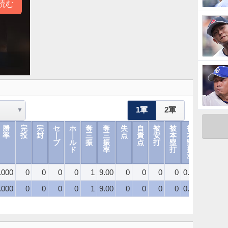
読む
1軍
2軍
勝
完
完
セ
ホ
奪
奪
失
自
被
被
被
与
与
率
投
封
｜
｜
三
三
点
責
安
本
本
四
死
ブ
ル
振
振
点
打
塁
塁
球
球
ド
率
打
打
率
.000
0
0
0
0
1
9.00
0
0
0
0
0.00
0
.000
0
0
0
0
1
9.00
0
0
0
0
0.00
0