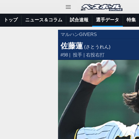
トップ
ニュース＆コラム
試合速報
選手データ
特集
マルハンGIVERS
佐藤蓮
(さとうれん)
#98 | 投手 | 右投右打