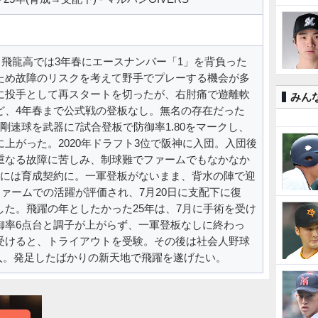
、飛龍高では3年春にエースナンバー「1」を背負った
ため故障のリスクを考えて野手でプレーする機会が多
に投手として再スタートを切ったが、右肘痛で遊離軟
みん
ど、4年春まで公式戦の登板なし。無名の存在だった
剛速球を武器に7試合登板で防御率1.80をマークし、
上がった。2020年ドラフト3位で阪神に入団。入団後
重なる故障に苦しみ、制球難でファームでもなかなか
フには育成契約に。一軍登板がないまま、背水の陣で迎
ファームでの活躍が評価され、7月20日に支配下に復
した。飛躍の年としたかった25年は、7月に手術を受け
御率6点台と調子が上がらず、一軍登板なしに終わっ
受けると、トライアウトを受験。その後は社会人野球
加入。発足したばかりの新天地で飛躍を遂げたい。