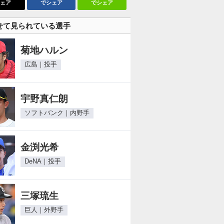
ェア
でシェア
でシェア
せて見られている選手
菊地ハルン
広島｜投手
宇野真仁朗
ソフトバンク｜内野手
金渕光希
DeNA｜投手
三塚琉生
巨人｜外野手