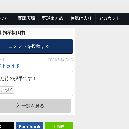
ンバー
野球広場
野球まとめ
お気に入り
アカウント
 掲示板(
1
件)
コメントを投稿する
o.1
2021/7/14 5:16
ストライド
期待の投手です！
いね!
0
一覧を見る
X
Facebook
LINE