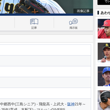
でシ
画像記事
あわ
記事
掲示板
中郷西中(三島シニア) - 飛龍高 - 上武大 -
阪神
21年～
～25年(育成→支配下) - マルハンGIVERS