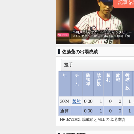
記事を
佐藤蓮の出場成績
年
チ
防
試
勝
敗
投
｜
御
合
利
戦
球
ム
率
数
回
数
2024
阪神
0.00
1
0
0
1
通算
0.00
1
0
0
1
NPBの1軍出場成績とMLBの出場成績