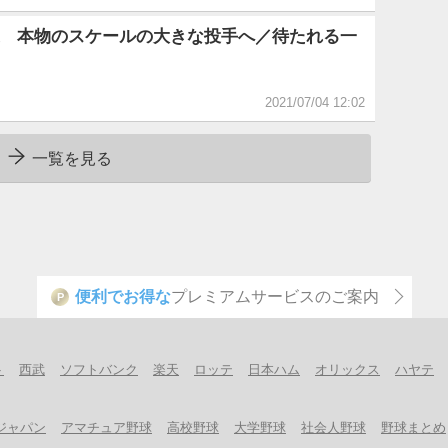
 本物のスケールの大きな投手へ／待たれる一
2021/07/04 12:02
一覧を見る
便利でお得な
プレミアムサービスのご案内
P
ト
西武
ソフトバンク
楽天
ロッテ
日本ハム
オリックス
ハヤテ
ジャパン
アマチュア野球
高校野球
大学野球
社会人野球
野球まとめ