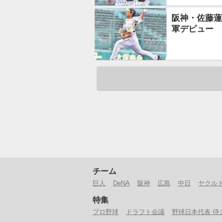
阪神・佐藤蓮
軍デビュー
チーム
巨人
DeNA
阪神
広島
中日
ヤクル
特集
プロ野球
ドラフト会議
野球日本代表 侍