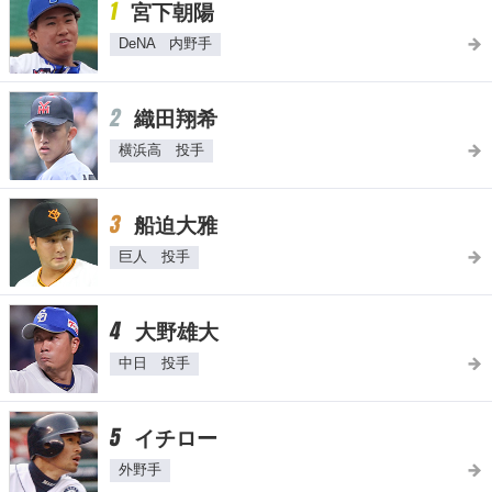
1
宮下朝陽
DeNA 内野手
2
織田翔希
横浜高 投手
3
船迫大雅
巨人 投手
4
大野雄大
中日 投手
5
イチロー
外野手