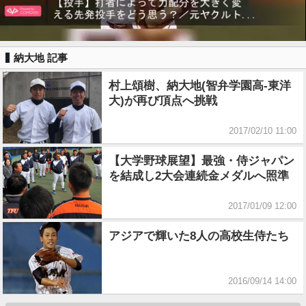
納大地 記事
村上頌樹、納大地(智弁学園高-東洋
大)が再び頂点へ挑戦
2017/02/10 11:00
【大学野球展望】最強・侍ジャパン
を結成し2大会連続金メダルへ照準
2017/01/09 12:00
アジアで輝いた8人の高校生侍たち
2016/09/14 14:00