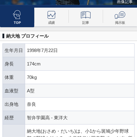
画像記事
TOP
成績
記事
掲示板
納大地 プロフィール
生年月日
1998年7月22日
身長
174cm
体重
70kg
血液型
A型
出身地
奈良
経歴
智弁学園高 - 東洋大
納大地(おさめ・だいち)は、小1から斑鳩少年野球