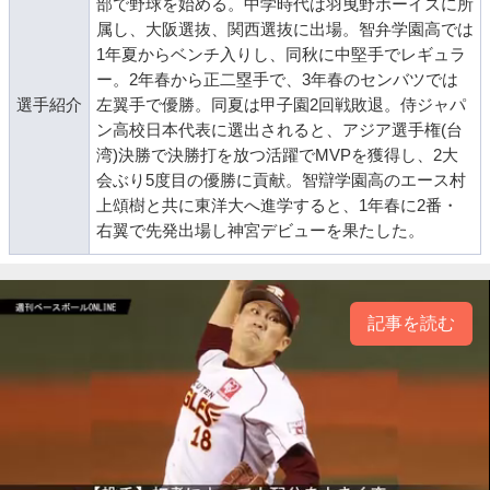
部で野球を始める。中学時代は羽曳野ボーイズに所
属し、大阪選抜、関西選抜に出場。智弁学園高では
1年夏からベンチ入りし、同秋に中堅手でレギュラ
ー。2年春から正二塁手で、3年春のセンバツでは
選手紹介
左翼手で優勝。同夏は甲子園2回戦敗退。侍ジャパ
ン高校日本代表に選出されると、アジア選手権(台
湾)決勝で決勝打を放つ活躍でMVPを獲得し、2大
会ぶり5度目の優勝に貢献。智辯学園高のエース村
上頌樹と共に東洋大へ進学すると、1年春に2番・
右翼で先発出場し神宮デビューを果たした。
記事を読む