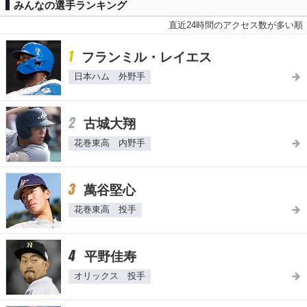
みんなの選手ランキング
直近24時間のアクセス数が多い順
1
フランミル・レイエス
日本ハム 外野手
2
古城大翔
花巻東高 内野手
3
萬谷堅心
花巻東高 投手
4
平野佳寿
オリックス 投手