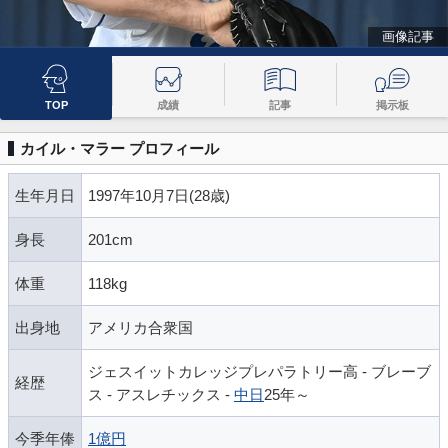
画像記事
TOP
成績
記事
掲示板
カイル・マラー プロフィール
生年月日
1997年10月7日(28歳)
身長
201cm
体重
118kg
出身地
アメリカ合衆国
ジェスイットカレッジプレパラトリー高 - ブレーブ
経歴
ス - アスレチックス -
中日
25年～
今季年俸
1億円