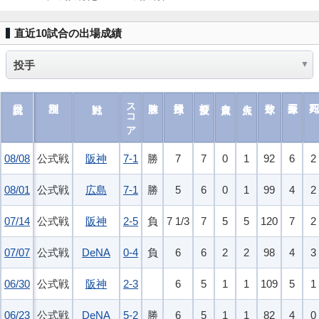
直近10試合の出場成績
スコア
08/08
08/08
公式戦
阪神
7-1
勝
7
7
0
1
92
6
2
08/01
08/01
公式戦
広島
7-1
勝
5
6
0
1
99
4
2
07/14
07/14
公式戦
阪神
2-5
負
7 1/3
7
5
5
120
7
2
07/07
07/07
公式戦
DeNA
0-4
負
6
6
2
2
98
4
3
06/30
06/30
公式戦
阪神
2-3
6
5
1
1
109
5
1
06/23
06/23
公式戦
DeNA
5-2
勝
6
5
1
1
82
4
0