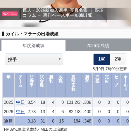
カイル・マラーの出場成績
年度別成績
2026年成績
1軍
2軍
8月9日 7時00分更新
年
チ
防
試
勝
敗
投
勝
完
完
セ
ホ
｜
御
合
利
戦
球
率
投
封
｜
｜
ム
率
数
回
ブ
ル
数
ド
2025
中日
3.54
18
4
9
101 2/3
.308
0
0
0
0
2026
中日
2.73
13
4
6
82 1/3
.400
0
0
0
0
通算
3.18
31
8
15
184
.348
0
0
0
0
NPBの1軍出場成績とMLBの出場成績