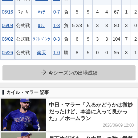
06/16
06/16
ﾌｧｰﾑ
ﾊﾔﾃ
0-7
負
5
9
4
4
67
1
2
06/09
06/09
公式戦
ﾛｯﾃ
1-3
負
5 2/3
6
3
3
80
3
0
06/02
06/02
公式戦
ｿﾌﾄﾊﾞﾝｸ
0-3
負
6
9
3
3
104
7
2
05/26
05/26
公式戦
楽天
1-0
勝
8
5
0
0
95
3
1
今シーズンの出場成績
カイル・マラー 記事
中日・マラー「入るかどうかは微妙
だったけど、本当に入って良かっ
た」／ホームラン
2026/06/09 12:00