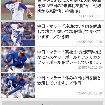
最下位低迷も…名古屋への強い愛着
を持つ中日の“未勝利左腕”が「他球
団から高評価」の理由は
2026/05/24 10:31
中日・マラー「冷凍のひき肉を解凍
して塊ごと焼いて塩を掛けて食べて
います」／ひき肉
2025/09/09 12:00
中日・マラー「高校までは野球のほ
かにバスケットボールとアメリカン
フットボールをプレーしていまし
た」／高校時代
2025/07/19 12:00
中日・マラー「休みの日は街を妻と
散策しています」／休日
2025/06/25 12:00