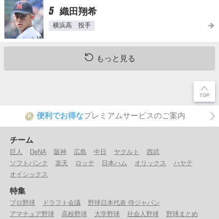
5
織田翔希
横浜高 投手
もっと見る
便利でお得な
プレミアムサービスのご案内
P
チーム
巨人
DeNA
阪神
広島
中日
ヤクルト
西武
ソフトバンク
楽天
ロッテ
日本ハム
オリックス
ハヤテ
オイシックス
特集
プロ野球
ドラフト会議
野球日本代表 侍ジャパン
アマチュア野球
高校野球
大学野球
社会人野球
野球まとめ