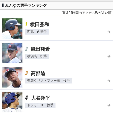
みんなの選手ランキング
直近24時間のアクセス数が多い順
1
横田蒼和
西武 内野手
2
織田翔希
横浜高 投手
3
高部陸
聖隷クリストファー高 投手
4
大谷翔平
ドジャース 投手