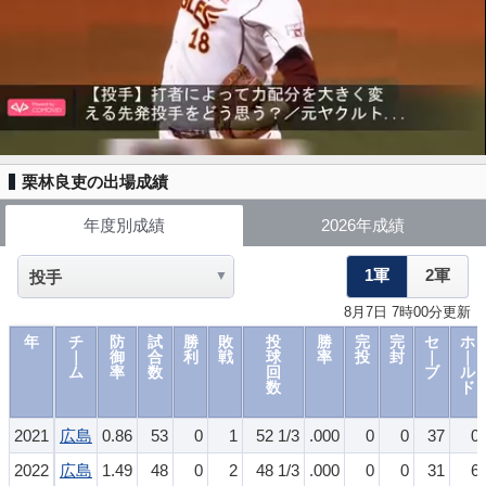
栗林良吏の出場成績
年度別成績
2026年成績
1軍
2軍
8月7日 7時00分更新
年
チ
防
試
勝
敗
投
勝
完
完
セ
ホ
｜
御
合
利
戦
球
率
投
封
｜
｜
ム
率
数
回
ブ
ル
数
ド
2021
広島
0.86
53
0
1
52 1/3
.000
0
0
37
0
2022
広島
1.49
48
0
2
48 1/3
.000
0
0
31
6