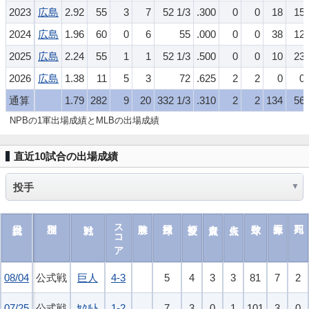
2023
広島
2.92
55
3
7
52 1/3
.300
0
0
18
15
2024
広島
1.96
60
0
6
55
.000
0
0
38
12
2025
広島
2.24
55
1
1
52 1/3
.500
0
0
10
23
2026
広島
1.38
11
5
3
72
.625
2
2
0
0
通算
1.79
282
9
20
332 1/3
.310
2
2
134
56
NPBの1軍出場成績とMLBの出場成績
直近10試合の出場成績
スコア
08/04
08/04
公式戦
巨人
4-3
5
4
3
3
81
7
2
07/25
07/25
公式戦
ﾔｸﾙﾄ
1-2
7
3
0
1
101
3
0