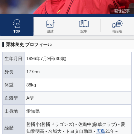
画像記事
TOP
成績
記事
掲示板
栗林良吏 プロフィール
生年月日
1996年7月9日(30歳)
身長
177cm
体重
88kg
血液型
A型
出身地
愛知県
勝幡小(勝幡ドラゴンズ) - 佐織中(藤華クラブ) - 愛
経歴
知黎明高 - 名城大 - トヨタ自動車 -
広島
21年～