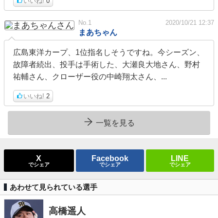
いいね!
0
No.1
2020/10/21 12:37
まあちゃん
広島東洋カープ、1位指名しそうですね。今シーズン、
故障者続出、投手は手術した、大瀬良大地さん、野村
祐輔さん、クローザー役の中崎翔太さん、...
いいね!
2
一覧を見る
X
Facebook
LINE
でシェア
でシェア
でシェア
あわせて見られている選手
高橋遥人