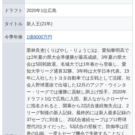
ドラフト
2020年1位広島
タイトル
新人王(21年)
今季年俸
1億8000万円
栗林良吏(くりばやし・りょうじ)は、愛知黎明高で
は2年夏の県大会準優勝が最高成績。3年夏の県大
会は5回戦敗退。名城大では1年春から登板し、愛
知大学リーグ通算32勝。3年時は大学日本代表。19
年に入社したトヨタ自動車では主戦として活躍。社
会人野球選抜で出場した12月のアジア・ウインタ
ー・リーグでは優勝に貢献し胴上げ投手。2020年
ドラフト1位で広島に入団。新人ながらクローザー
に指名されると、開幕から22試合連続無失点は、2
リーグ制後の新人記録。最終的には新人最多記録の
37セーブに到達し、20試合連続セーブはプロ野球
歴代2位タイだった。53試合の登板で、防御率は圧
巻の0.86。一度もセーブ機会で失敗することなく、