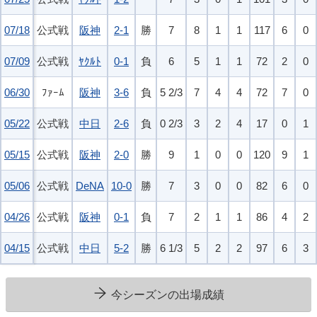
07/18
07/18
公式戦
阪神
2-1
勝
7
8
1
1
117
6
0
07/09
07/09
公式戦
ﾔｸﾙﾄ
0-1
負
6
5
1
1
72
2
0
06/30
06/30
ﾌｧｰﾑ
阪神
3-6
負
5 2/3
7
4
4
72
7
0
05/22
05/22
公式戦
中日
2-6
負
0 2/3
3
2
4
17
0
1
05/15
05/15
公式戦
阪神
2-0
勝
9
1
0
0
120
9
1
05/06
05/06
公式戦
DeNA
10-0
勝
7
3
0
0
82
6
0
04/26
04/26
公式戦
阪神
0-1
負
7
2
1
1
86
4
2
04/15
04/15
公式戦
中日
5-2
勝
6 1/3
5
2
2
97
6
3
今シーズンの出場成績