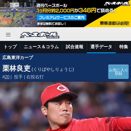
トップ
ニュース＆コラム
試合速報
選手データ
特集
広島東洋カープ
栗林良吏
(くりばやしりょうじ)
お気に入り
登録
#
20
| 投手 | 右投右打