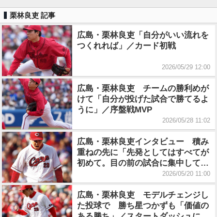
栗林良吏 記事
広島・栗林良吏「自分がいい流れを
つくれれば」／カード初戦
2026/05/29 12:00
広島・栗林良吏 チームの勝利めが
けて「自分が投げた試合で勝てるよ
うに」／序盤戦MVP
2026/05/28 11:02
広島・栗林良吏インタビュー 積み
重ねの先に「先発としてはすべてが
初めて。目の前の試合に集中してや
れたら」
2026/05/20 11:00
広島・栗林良吏 モデルチェンジし
た投球で 勝ち星つかずも「価値の
ある勝ち」／スタートダッシュに成