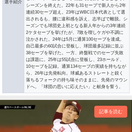
選手紹介
シーズンを終えた。22年も31セーブで新人から2年
連続30セーブ超え。23年はWBC日本代表として選
出されるも、腰に違和感を訴え、志半ばで離脱。シ
ーズンでも球団史上初となる新人年からの3年連続
2ケタセーブを挙げたが、7敗を喫しケガや不調に
泣かされた。24年は5月に通算100セーブを達成。
自己最多の60試合に登板し、球団最多記録に並ぶ
38セーブを挙げた。一方、終盤戦でのセーブ失敗
は課題に。25年は55試合に登板し、23ホールド、
10セーブを記録。通算134セーブの実績を持ちなが
ら、26年は先発転向。球威あるストレートと鋭く
落ちるフォークの持ち味そのままに、先発のマウン
ドへ。「球団の思いに応えたい」と献身を誓う。
記事を読む