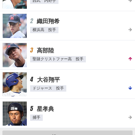
西武 内野手
2
織田翔希
横浜高 投手
3
高部陸
聖隷クリストファー高 投手
4
大谷翔平
ドジャース 投手
5
星孝典
捕手