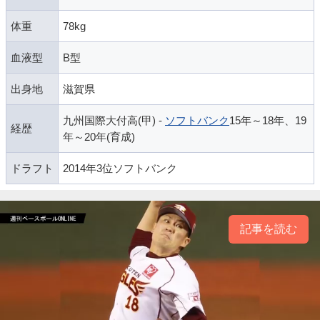
体重
78kg
血液型
B型
出身地
滋賀県
九州国際大付高(甲) -
ソフトバンク
15年～18年、19
経歴
年～20年(育成)
ドラフト
2014年3位ソフトバンク
記事を読む