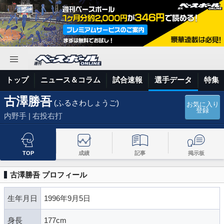
トップ
ニュース＆コラム
試合速報
選手データ
特集
古澤勝吾
(ふるさわしょうご)
お気に入り
登録
内野手 | 右投右打
TOP
成績
記事
掲示板
古澤勝吾 プロフィール
生年月日
1996年9月5日
身長
177cm