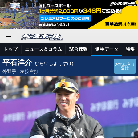
トップ
ニュース＆コラム
試合速報
選手データ
特集
平石洋介
(ひらいしようすけ)
お気に入り
登録
外野手 | 左投左打