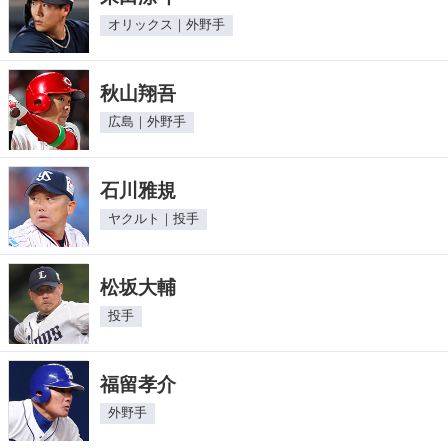
オリックス｜外野手
秋山翔吾
広島｜外野手
石川雅規
ヤクルト｜投手
松坂大輔
投手
福留孝介
外野手