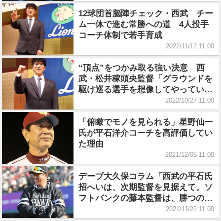
12球団首脳陣チェック・西武 チー
ム一体で進む常勝への道 4人投手
コーチ体制で若手育成
2022/11/12 11:00
“頂点”をつかみ取る強い決意 西
武・松井稼頭央監督「グラウンドを
駆け巡る選手を想像してやってい
く」
2022/10/27 11:00
「俯瞰でモノを見られる」星野仙一
氏が平石洋介コーチを高評価してい
た理由
2021/12/05 11:00
デーブ大久保コラム「西武の平石氏
招へいは、次期監督を見据えて。ソ
フトバンクの藤本監督は、勝つのみ
です」
2021/11/22 11:00