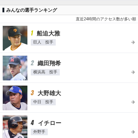
みんなの選手ランキング
直近24時間のアクセス数が多い順
1
船迫大雅
巨人 投手
2
織田翔希
横浜高 投手
3
大野雄大
中日 投手
4
イチロー
外野手