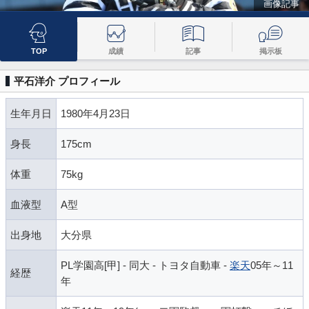
画像記事
TOP
成績
記事
掲示板
平石洋介 プロフィール
生年月日
1980年4月23日
身長
175cm
体重
75kg
血液型
A型
出身地
大分県
PL学園高[甲] - 同大 - トヨタ自動車 -
楽天
05年～11
経歴
年