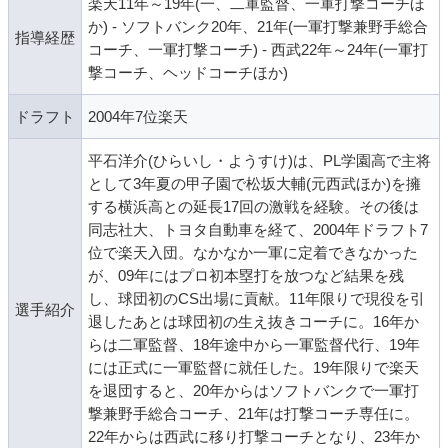
楽天11年～19年(一、二軍監督、一軍打撃コーチほ
か) - ソフトバンク20年、21年(一軍打撃兼野手総合
指導経歴
コーチ、一軍打撃コーチ) - 西武22年～24年(一軍打
撃コーチ、ヘッドコーチほか)
ドラフト
2004年7位楽天
平石洋介(ひらいし・ようすけ)は、PL学園高で主将
として3年夏の甲子園で松坂大輔(元西武ほか)を擁
する横浜高との延長17回の激戦を経験。その後は
同志社大、トヨタ自動車を経て、2004年ドラフト7
位で楽天入団。なかなか一軍に定着できなかった
が、09年にはプロ初本塁打を放つなど結果を残
し、球団初のCS出場に貢献。11年限りで現役を引
選手紹介
退したあとは球団初の生え抜きコーチに。16年か
らは二軍監督、18年途中から一軍監督代行、19年
には正式に一軍監督に就任した。19年限りで楽天
を退団すると、20年からはソフトバンクで一軍打
撃兼野手総合コーチ、21年は打撃コーチ専任に。
22年からは西武に移り打撃コーチとなり、23年か