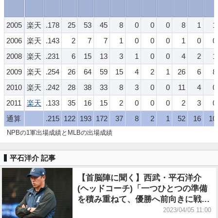
2005
楽天
.178
25
53
45
8
0
0
0
8
1
1
2006
楽天
.143
2
7
7
1
0
0
0
1
0
0
2008
楽天
.231
6
15
13
3
1
0
0
4
2
1
2009
楽天
.254
26
64
59
15
4
2
1
26
6
8
2010
楽天
.242
28
38
33
8
3
0
0
11
4
0
2011
楽天
.133
35
16
15
2
0
0
0
2
3
0
通算
.215
122
193
172
37
8
2
1
52
16
10
NPBの1軍出場成績とMLBの出場成績
平石洋介 記事
【首脳陣に聞く】西武・平石洋介
(ヘッドコーチ)「一つひとつの準備
を積み重ねて、優勝へ前向きに戦っ
ていく」
2023/04/05 11:00