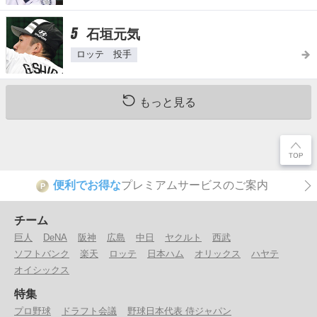
5
石垣元気
ロッテ 投手
もっと見る
便利でお得な
プレミアムサービスのご案内
P
チーム
巨人
DeNA
阪神
広島
中日
ヤクルト
西武
ソフトバンク
楽天
ロッテ
日本ハム
オリックス
ハヤテ
オイシックス
特集
プロ野球
ドラフト会議
野球日本代表 侍ジャパン