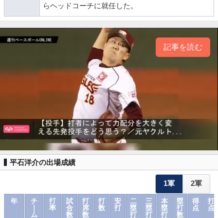
らヘッドコーチに就任した。
記事を読む
平石洋介の出場成績
1軍
2軍
年
チ
打
試
打
打
安
二
三
本
塁
得
打
｜
率
合
席
数
打
塁
塁
塁
打
点
点
ム
数
数
打
打
打
数