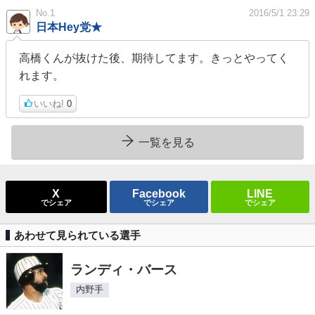
No.1
2016/5/1 23:29
日本Hey党★
高橋くんが抜けた後、期待してます。きっとやってく
れます。
いいね!
0
一覧を見る
X
Facebook
LINE
でシェア
でシェア
でシェア
あわせて見られている選手
ランディ・バース
内野手