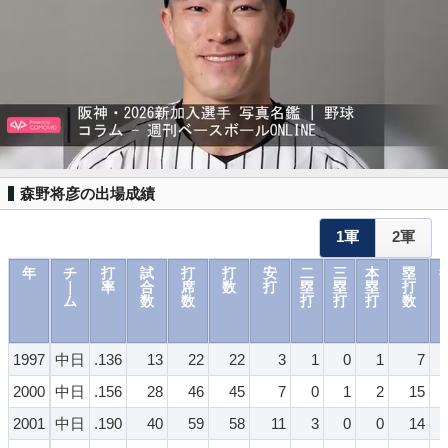
森野将彦の出場成績
1軍
2軍
年
チ
打
試
打
打
安
二
三
本
塁
｜
率
合
席
数
打
塁
塁
塁
打
ム
数
数
打
打
打
数
1997
中日
.136
13
22
22
3
1
0
1
7
2000
中日
.156
28
46
45
7
0
1
2
15
2001
中日
.190
40
59
58
11
3
0
0
14