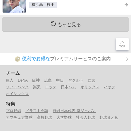
横浜高 投手
もっと見る
便利でお得な
プレミアムサービスのご案内
P
チーム
巨人
DeNA
阪神
広島
中日
ヤクルト
西武
ソフトバンク
楽天
ロッテ
日本ハム
オリックス
ハヤテ
オイシックス
特集
プロ野球
ドラフト会議
野球日本代表 侍ジャパン
アマチュア野球
高校野球
大学野球
社会人野球
野球まとめ