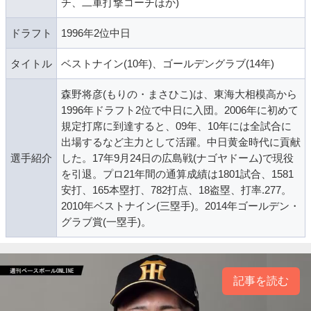
チ、二軍打撃コーチほか)
ドラフト
1996年2位中日
タイトル
ベストナイン(10年)、ゴールデングラブ(14年)
森野将彦(もりの・まさひこ)は、東海大相模高から
1996年ドラフト2位で中日に入団。2006年に初めて
規定打席に到達すると、09年、10年には全試合に
出場するなど主力として活躍。中日黄金時代に貢献
選手紹介
した。17年9月24日の広島戦(ナゴヤドーム)で現役
を引退。プロ21年間の通算成績は1801試合、1581
安打、165本塁打、782打点、18盗塁、打率.277。
2010年ベストナイン(三塁手)。2014年ゴールデン・
グラブ賞(一塁手)。
記事を読む