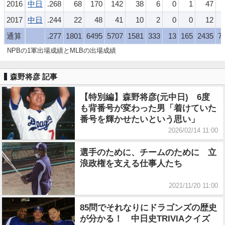
2016
中日
.268
68
170
142
38
6
0
1
47
2017
中日
.244
22
48
41
10
2
0
0
12
通算
.277
1801
6495
5707
1581
333
13
165
2435
7
NPBの1軍出場成績とMLBの出場成績
森野将彦 記事
【特別編】森野将彦(元中日) 6度
も背番号が変わった男「着けていた
番号を輝かせたいという思い」
2026/02/14 11:00
選手のために、チームのために 立
浪政権を支える仕事人たち
2021/11/20 11:00
85問でそれなりにドラゴンズの歴史
が分かる！ 中日史TRIVIAクイズ