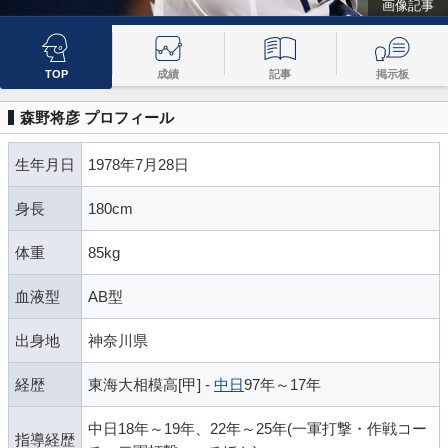
画像記事
TOP
成績
記事
掲示板
森野将彦 プロフィール
生年月日
1978年7月28日
身長
180cm
体重
85kg
血液型
AB型
出身地
神奈川県
経歴
東海大相模高[甲] -
中日
97年～17年
中日18年～19年、22年～25年(一軍打撃・作戦コー
指導経歴