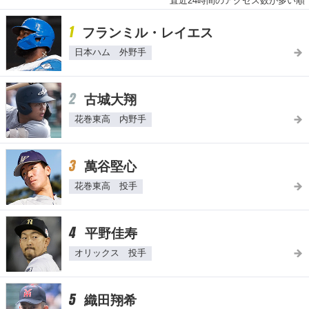
直近24時間のアクセス数が多い順
1
フランミル・レイエス
日本ハム 外野手
2
古城大翔
花巻東高 内野手
3
萬谷堅心
花巻東高 投手
4
平野佳寿
オリックス 投手
5
織田翔希