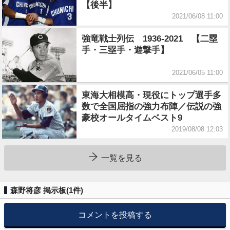
【後半】
2021/06/08 11:00
強竜戦士列伝 1936-2021 【二塁
手・三塁手・遊撃手】
2021/06/05 11:00
東海大相模高・現役にトップ選手多
数で全国屈指の強力布陣／伝説の強
豪校オールタイムベスト9
2019/08/08 12:03
一覧を見る
森野将彦 掲示板(
1
件)
コメントを投稿する