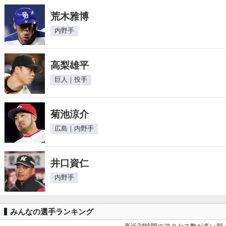
荒木雅博
内野手
高梨雄平
巨人｜投手
菊池涼介
広島｜内野手
井口資仁
内野手
みんなの選手ランキング