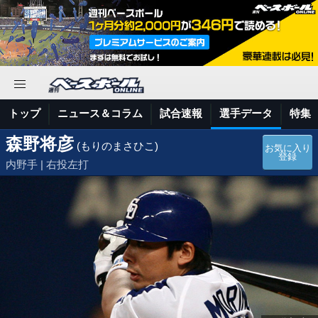
トップ
ニュース＆コラム
試合速報
選手データ
特集
森野将彦
(もりのまさひこ)
お気に入り
登録
内野手 | 右投左打