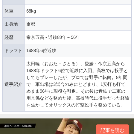
体重
68kg
出身地
京都
経歴
帝京五高 - 近鉄89年～96年
ドラフト
1988年6位近鉄
太田暁（おおた・さとる）、愛媛・帝京五高から
1988年ドラフト6位で近鉄に入団。高校では投手と
してもプレーしたが、プロでは野手に転向。8年間
選手紹介
で一軍出場は3試合のみにとどまり、1安打も打て
ぬまま96年に現役を引退。その後は近鉄で二軍の
用具係などを務めた後、高校時代に投手だった経験
を生かしてオリックスの打撃投手を務めている。
記事を読む