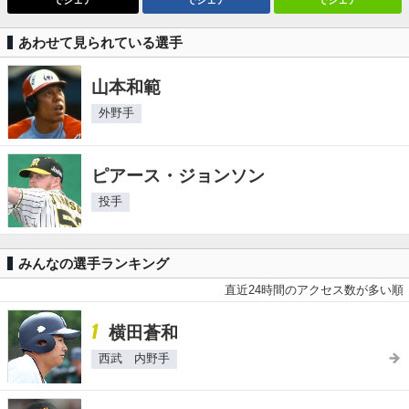
あわせて見られている選手
山本和範
外野手
ピアース・ジョンソン
投手
みんなの選手ランキング
直近24時間のアクセス数が多い順
1
横田蒼和
西武 内野手