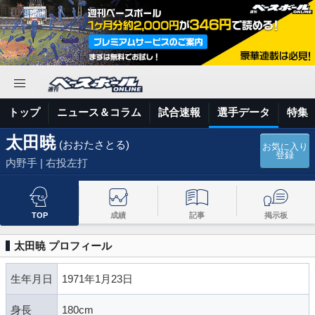
トップ
ニュース＆コラム
試合速報
選手データ
特集
太田暁
(おおたさとる)
お気に入り
登録
内野手 | 右投左打
TOP
成績
記事
掲示板
太田暁 プロフィール
生年月日
1971年1月23日
身長
180cm