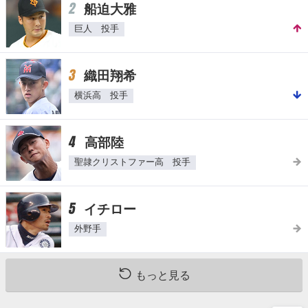
2
船迫大雅
巨人 投手
3
織田翔希
横浜高 投手
4
高部陸
聖隷クリストファー高 投手
5
イチロー
外野手
もっと見る