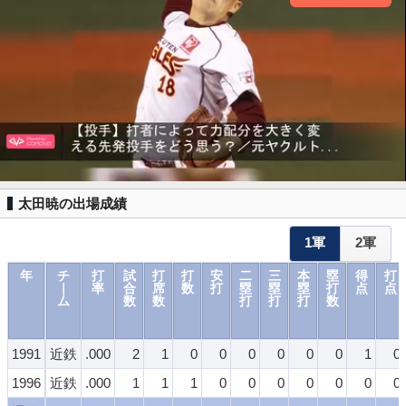
太田暁の出場成績
1軍
2軍
年
チ
打
試
打
打
安
二
三
本
塁
得
打
｜
率
合
席
数
打
塁
塁
塁
打
点
点
ム
数
数
打
打
打
数
1991
近鉄
.000
2
1
0
0
0
0
0
0
1
0
1996
近鉄
.000
1
1
1
0
0
0
0
0
0
0