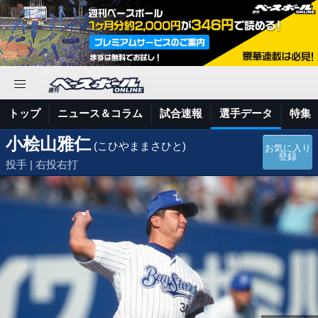
トップ
ニュース＆コラム
試合速報
選手データ
特集
小桧山雅仁
(こひやままさひと)
お気に入り
登録
投手 | 右投右打