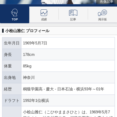
画像記事
TOP
成績
記事
掲示板
小桧山雅仁 プロフィール
生年月日
1969年5月7日
身長
178cm
体重
85kg
出身地
神奈川
経歴
桐蔭学園高 - 慶大 - 日本石油 - 横浜93年～01年
ドラフト
1992年1位横浜
小桧山雅仁（こひやままさひと）は、1969年5月7