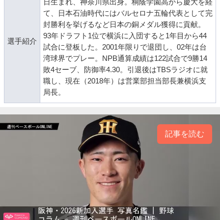
日生まれ、神奈川県出身。桐蔭学園高から慶大を経
て、日本石油時代にはバルセロナ五輪代表として完
封勝利を挙げるなど日本の銅メダル獲得に貢献。
93年ドラフト1位で横浜に入団すると1年目から44
選手紹介
試合に登板した。2001年限りで退団し、02年は台
湾球界でプレー。NPB通算成績は122試合で9勝14
敗4セーブ、防御率4.30。引退後はTBSラジオに就
職し、現在（2018年）は営業部担当部長兼横浜支
局長。
記事を読む