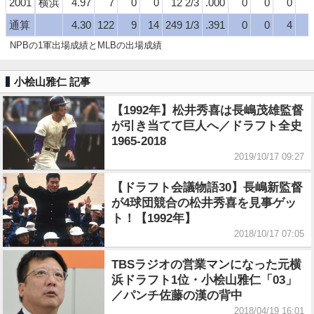
2001
横浜
4.97
7
0
0
12 2/3
.000
0
0
0
通算
4.30
122
9
14
249 1/3
.391
0
0
4
NPBの1軍出場成績とMLBの出場成績
小桧山雅仁 記事
【1992年】松井秀喜は長嶋茂雄監督
が引き当てて巨人へ／ドラフト全史
1965-2018
2019/10/17 09:27
【ドラフト会議物語30】長嶋新監督
が4球団競合の松井秀喜を見事ゲッ
ト！【1992年】
2018/10/17 07:05
TBSラジオの営業マンになった元横
浜ドラフト1位・小桧山雅仁「03」
／パンチ佐藤の漢の背中
2018/04/19 16:01