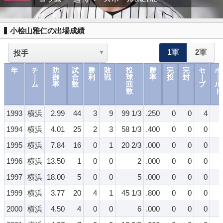
小桧山雅仁の出場成績
1軍
2軍
年
チ
防
試
勝
敗
投
勝
完
完
セ
ホ
｜
御
合
利
戦
球
率
投
封
｜
｜
ム
率
数
回
ブ
ル
数
ド
1993
横浜
2.99
44
3
9
99 1/3
.250
0
0
4
1994
横浜
4.01
25
2
3
58 1/3
.400
0
0
0
1995
横浜
7.84
16
0
1
20 2/3
.000
0
0
0
1996
横浜
13.50
1
0
0
2
.000
0
0
0
1997
横浜
18.00
5
0
0
5
.000
0
0
0
1999
横浜
3.77
20
4
1
45 1/3
.800
0
0
0
2000
横浜
4.50
4
0
0
6
.000
0
0
0