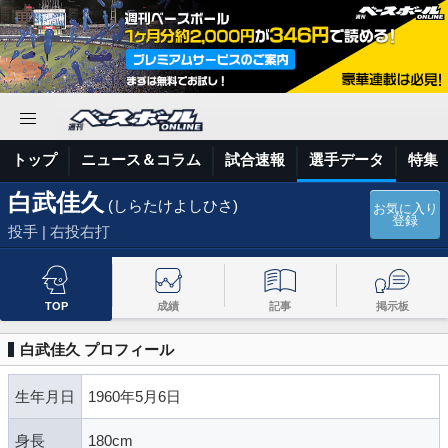
トップ
ニュース＆コラム
試合速報
選手データ
特集
白武佳久
(しらたけよしひさ)
お気に入り
登録
投手 | 右投右打
TOP
成績
記事
掲示板
白武佳久 プロフィール
生年月日
1960年5月6日
身長
180cm