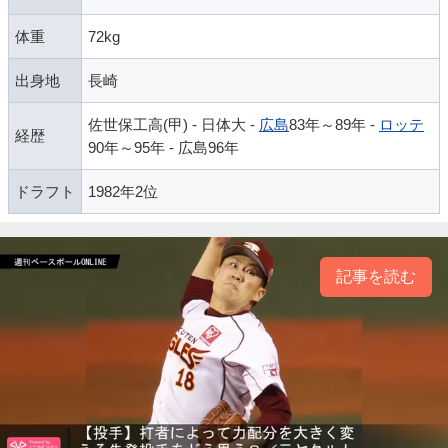
体重
72kg
出身地
長崎
佐世保工高(甲) - 日体大 -
広島
83年～89年 -
ロッテ
経歴
90年～95年 - 広島96年
ドラフト
1982年2位
記事を読む