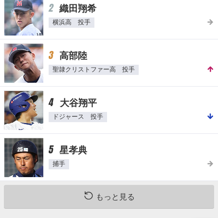
2
織田翔希
横浜高 投手
3
高部陸
聖隷クリストファー高 投手
4
大谷翔平
ドジャース 投手
5
星孝典
捕手
もっと見る