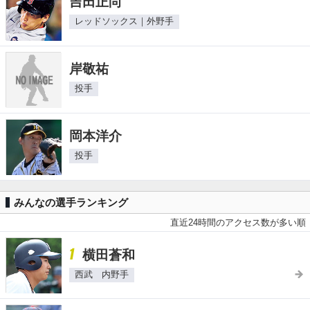
吉田正尚
レッドソックス｜外野手
岸敬祐
投手
岡本洋介
投手
みんなの選手ランキング
直近24時間のアクセス数が多い順
1
横田蒼和
西武 内野手