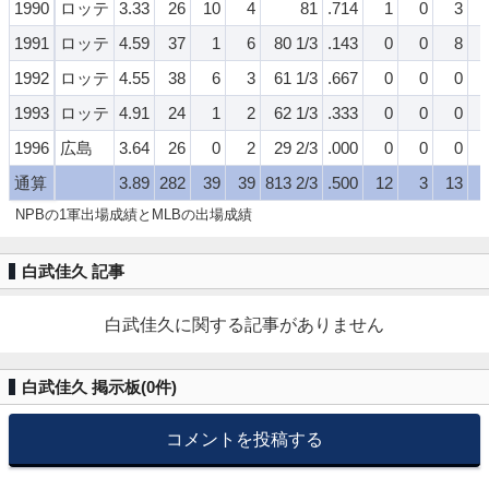
1990
ロッテ
3.33
26
10
4
81
.714
1
0
3
1991
ロッテ
4.59
37
1
6
80 1/3
.143
0
0
8
1992
ロッテ
4.55
38
6
3
61 1/3
.667
0
0
0
1993
ロッテ
4.91
24
1
2
62 1/3
.333
0
0
0
1996
広島
3.64
26
0
2
29 2/3
.000
0
0
0
通算
3.89
282
39
39
813 2/3
.500
12
3
13
NPBの1軍出場成績とMLBの出場成績
白武佳久 記事
白武佳久に関する記事がありません
白武佳久 掲示板(
0
件)
コメントを投稿する