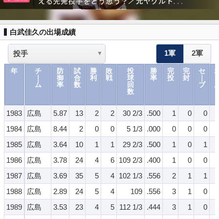
白武佳久の出場成績
1軍
2軍
年
チ
防
試
勝
敗
投
勝
完
完
セ
｜
御
合
利
戦
球
率
投
封
｜
ム
率
数
回
ブ
数
1983
広島
5.87
13
2
2
30 2/3
.500
1
0
0
1984
広島
8.44
2
0
0
5 1/3
.000
0
0
0
1985
広島
3.64
10
1
1
29 2/3
.500
1
0
1
1986
広島
3.78
24
4
6
109 2/3
.400
1
0
0
1987
広島
3.69
35
5
4
102 1/3
.556
2
1
1
1988
広島
2.89
24
5
4
109
.556
3
1
0
1989
広島
3.53
23
4
5
112 1/3
.444
3
1
0