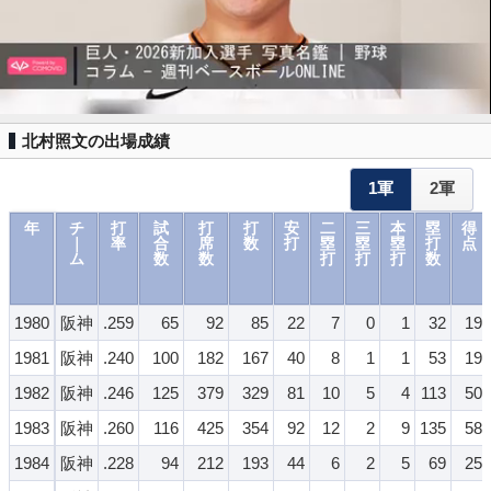
北村照文の出場成績
1軍
2軍
年
チ
打
試
打
打
安
二
三
本
塁
得
｜
率
合
席
数
打
塁
塁
塁
打
点
ム
数
数
打
打
打
数
1980
阪神
.259
65
92
85
22
7
0
1
32
19
1981
阪神
.240
100
182
167
40
8
1
1
53
19
1982
阪神
.246
125
379
329
81
10
5
4
113
50
1983
阪神
.260
116
425
354
92
12
2
9
135
58
1984
阪神
.228
94
212
193
44
6
2
5
69
25