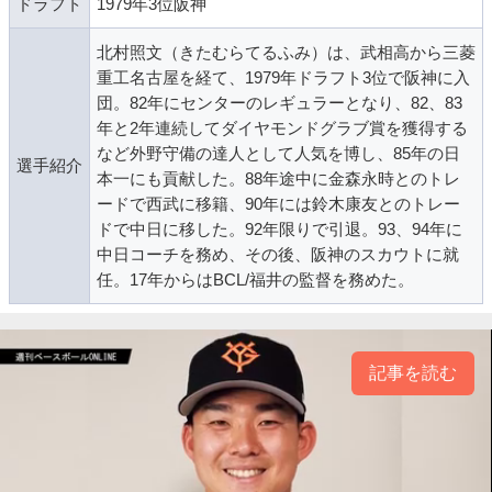
ドラフト
1979年3位阪神
北村照文（きたむらてるふみ）は、武相高から三菱
重工名古屋を経て、1979年ドラフト3位で阪神に入
団。82年にセンターのレギュラーとなり、82、83
年と2年連続してダイヤモンドグラブ賞を獲得する
など外野守備の達人として人気を博し、85年の日
選手紹介
本一にも貢献した。88年途中に金森永時とのトレ
ードで西武に移籍、90年には鈴木康友とのトレー
ドで中日に移した。92年限りで引退。93、94年に
中日コーチを務め、その後、阪神のスカウトに就
任。17年からはBCL/福井の監督を務めた。
記事を読む