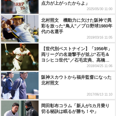
点力が上がったからよ」
2025/05/30 11:00
北村照文 機動力に欠けた阪神で異
彩を放った“鳥人”／プロ野球1980年
代の名選手
2019/03/16 11:05
【世代別ベストナイン】「1956年」
両リーグの名遊撃手が並ぶ“石毛＆
ヨシヒコ世代”／石毛宏典、高橋慶
彦、西本聖
2018/04/25 11:06
阪神スカウトから福井監督になった
北村照文
2017/06/13 11:10
岡田彰布コラム「新人が1カ月乗り
切る秘訣は眠るが勝ち！や」