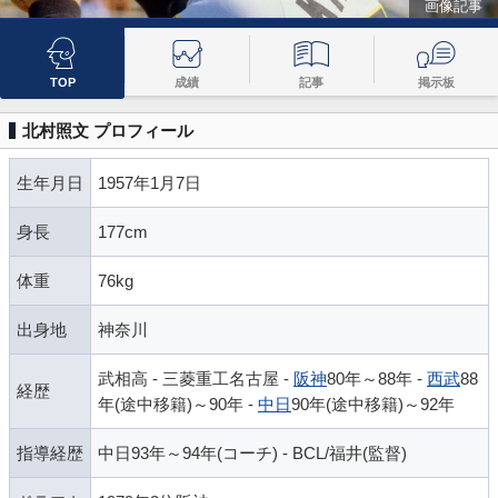
画像記事
TOP
成績
記事
掲示板
北村照文 プロフィール
生年月日
1957年1月7日
身長
177cm
体重
76kg
出身地
神奈川
武相高 - 三菱重工名古屋 -
阪神
80年～88年 -
西武
88
経歴
年(途中移籍)～90年 -
中日
90年(途中移籍)～92年
指導経歴
中日93年～94年(コーチ) - BCL/福井(監督)