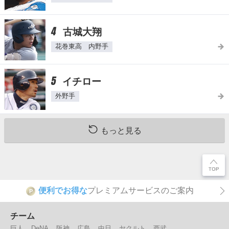
4
古城大翔
花巻東高 内野手
5
イチロー
外野手
もっと見る
便利でお得な
プレミアムサービスのご案内
P
チーム
巨人
DeNA
阪神
広島
中日
ヤクルト
西武