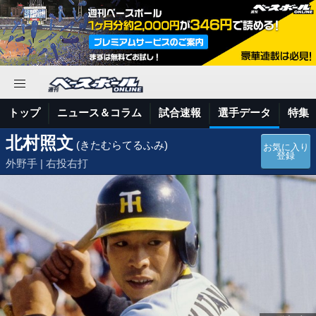
トップ
ニュース＆コラム
試合速報
選手データ
特集
北村照文
(きたむらてるふみ)
お気に入り
登録
外野手 | 右投右打