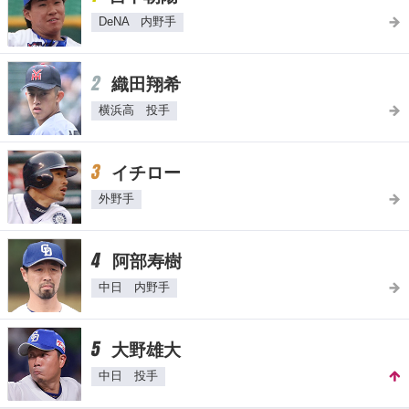
DeNA 内野手
2
織田翔希
横浜高 投手
3
イチロー
外野手
4
阿部寿樹
中日 内野手
5
大野雄大
中日 投手