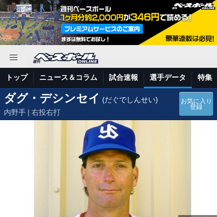
トップ
ニュース＆コラム
試合速報
選手データ
特集
ダグ・デシンセイ
(だぐでしんせい)
お気に入り
登録
内野手 | 右投右打