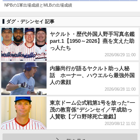
NPBの1軍出場成績とMLBの出場成績
ダグ・デシンセイ 記事
ヤクルト・歴代外国人野手写真名鑑
part.1【1950～2026】燕を支えた助
っ人たち
2026/06/29 11:00
内藤尚行が語るヤクルト助っ人秘
話 ホーナー、ハウエルら最強外国
人の素顔
2026/06/28 11:00
東京ドーム公式戦第1号を放った“一
茂の教育係”デシンセイ／平成助っ
人賛歌【プロ野球死亡遊戯】
2020/08/12 11:02