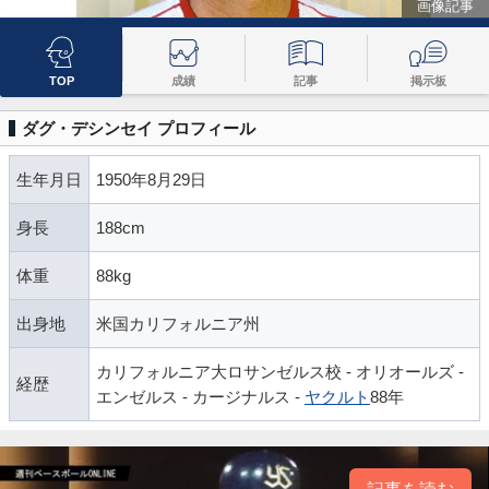
画像記事
TOP
成績
記事
掲示板
ダグ・デシンセイ プロフィール
生年月日
1950年8月29日
身長
188cm
体重
88kg
出身地
米国カリフォルニア州
カリフォルニア大ロサンゼルス校 - オリオールズ -
経歴
エンゼルス - カージナルス -
ヤクルト
88年