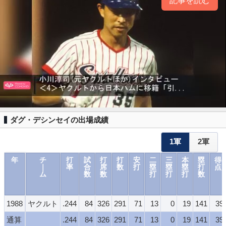
記事を読む
ダグ・デシンセイの出場成績
1軍
2軍
年
チ
打
試
打
打
安
二
三
本
塁
得
｜
率
合
席
数
打
塁
塁
塁
打
点
ム
数
数
打
打
打
数
1988
ヤクルト
.244
84
326
291
71
13
0
19
141
39
通算
.244
84
326
291
71
13
0
19
141
39