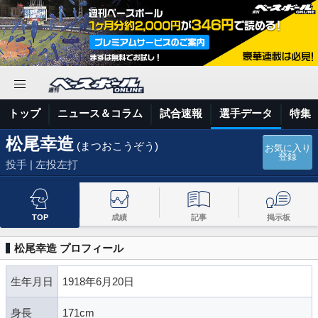
トップ
ニュース＆コラム
試合速報
選手データ
特集
松尾幸造
(まつおこうぞう)
お気に入り
登録
投手 | 左投左打
TOP
成績
記事
掲示板
松尾幸造 プロフィール
生年月日
1918年6月20日
身長
171cm