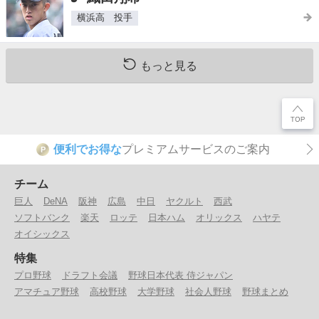
横浜高 投手
もっと見る
便利でお得な
プレミアムサービスのご案内
P
チーム
巨人
DeNA
阪神
広島
中日
ヤクルト
西武
ソフトバンク
楽天
ロッテ
日本ハム
オリックス
ハヤテ
オイシックス
特集
プロ野球
ドラフト会議
野球日本代表 侍ジャパン
アマチュア野球
高校野球
大学野球
社会人野球
野球まとめ