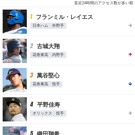
直近24時間のアクセス数が多い順
1
フランミル・レイエス
日本ハム 外野手
2
古城大翔
花巻東高 内野手
3
萬谷堅心
花巻東高 投手
4
平野佳寿
オリックス 投手
5
織田翔希