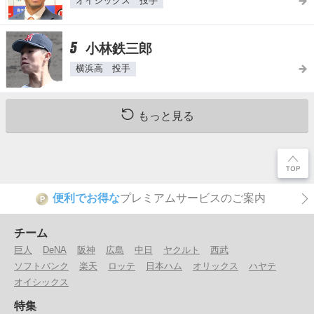
オイシックス 投手
5
小林鉄三郎
横浜高 投手
もっと見る
便利でお得な
プレミアムサービスのご案内
P
チーム
巨人
DeNA
阪神
広島
中日
ヤクルト
西武
ソフトバンク
楽天
ロッテ
日本ハム
オリックス
ハヤテ
オイシックス
特集