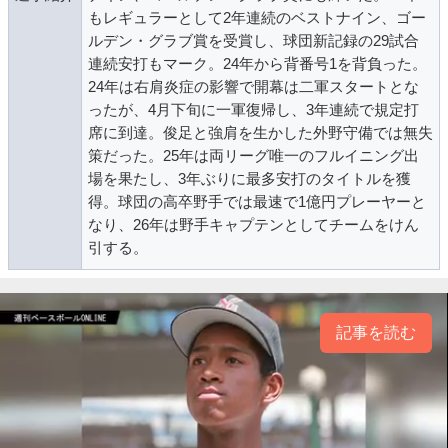
もレギュラーとして2年連続のベストナイン、ゴー
ルデン・グラブ賞を受賞し、球団新記録の29試合
連続安打もマーク。24年から背番号1を背負った。
24年は右肩炎症の影響で開幕は二軍スタートとな
ったが、4月下旬に一軍復帰し、3年連続で規定打
席に到達。俊足と強肩を生かした外野守備では無失
策だった。25年は両リーグ唯一のフルイニング出
場を果たし、3年ぶりに最多安打のタイトルを獲
得。球団の高卒野手では最速で1億円プレーヤーと
なり、26年は野手キャプテンとしてチームをけん
引する。
記事を読む