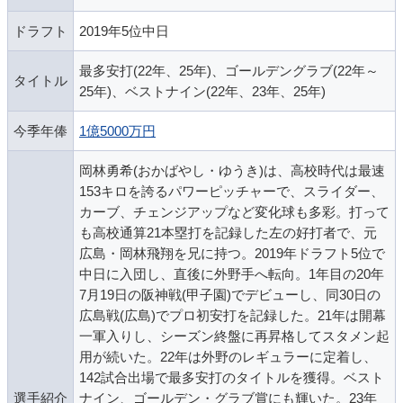
ドラフト
2019年5位中日
最多安打(22年、25年)、ゴールデングラブ(22年～
タイトル
25年)、ベストナイン(22年、23年、25年)
今季年俸
1億5000万円
岡林勇希(おかばやし・ゆうき)は、高校時代は最速
153キロを誇るパワーピッチャーで、スライダー、
カーブ、チェンジアップなど変化球も多彩。打って
も高校通算21本塁打を記録した左の好打者で、元
広島・岡林飛翔を兄に持つ。2019年ドラフト5位で
中日に入団し、直後に外野手へ転向。1年目の20年
7月19日の阪神戦(甲子園)でデビューし、同30日の
広島戦(広島)でプロ初安打を記録した。21年は開幕
一軍入りし、シーズン終盤に再昇格してスタメン起
用が続いた。22年は外野のレギュラーに定着し、
142試合出場で最多安打のタイトルを獲得。ベスト
選手紹介
ナイン、ゴールデン・グラブ賞にも輝いた。23年