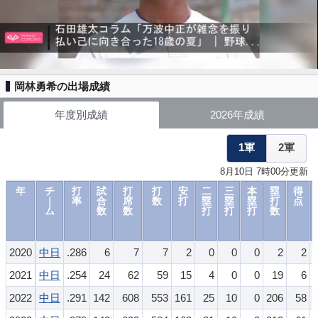
岡林勇希の出場成績
年度別成績
2026年成績
1軍
2軍
8月10日 7時00分更新
年
チ
打
試
打
打
安
二
三
本
塁
得
｜
率
合
席
数
打
塁
塁
塁
打
点
ム
数
数
打
打
打
数
2020
中日
.286
6
7
7
2
0
0
0
2
2
2021
中日
.254
24
62
59
15
4
0
0
19
6
2022
中日
.291
142
608
553
161
25
10
0
206
58