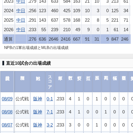
2023
中日
.279
143
633
584
163
21
10
3
213
61
2024
中日
.256
123
460
425
109
10
3
0
125
34
2025
中日
.291
143
637
578
168
22
8
5
221
71
2026
中日
.233
55
239
210
49
9
0
1
61
14
通算
.276
636
2646
2416
667
91
31
9
847
246
NPBの1軍出場成績とMLBの出場成績
直近10試合の出場成績
スコア
08/09
08/09
公式戦
阪神
0-1
.233
4
1
0
1
0
0
0
08/08
08/08
公式戦
阪神
7-1
.233
4
1
0
0
1
0
0
08/07
08/07
公式戦
阪神
3-2
.233
3
0
0
1
0
0
0