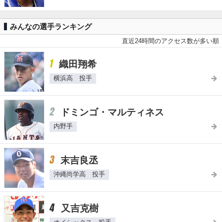
みんなの選手ランキング
直近24時間のアクセス数が多い順
1
織田翔希
横浜高 投手
2
ドミンゴ・マルティネス
内野手
3
末吉良丞
沖縄尚学高 投手
4
又吉克樹