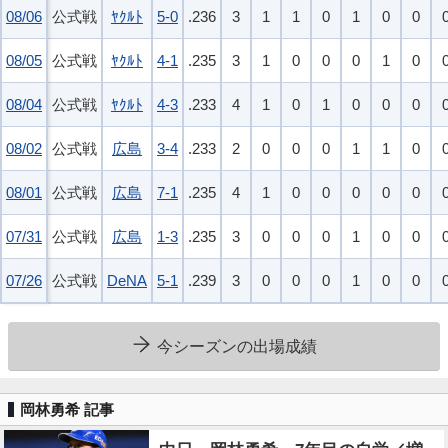
08/06
08/06
公式戦
ﾔｸﾙﾄ
5-0
.236
3
1
1
0
1
0
0
08/05
08/05
公式戦
ﾔｸﾙﾄ
4-1
.235
3
1
0
0
0
1
0
08/04
08/04
公式戦
ﾔｸﾙﾄ
4-3
.233
4
1
0
1
0
0
0
08/02
08/02
公式戦
広島
3-4
.233
2
0
0
0
1
1
0
08/01
08/01
公式戦
広島
7-1
.235
4
1
0
0
0
0
0
07/31
07/31
公式戦
広島
1-3
.235
3
0
0
0
1
0
0
07/26
07/26
公式戦
DeNA
5-1
.239
3
0
0
0
1
0
0
今シーズンの出場成績
岡林勇希 記事