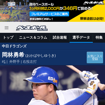
トップ
ニュース＆コラム
試合速報
選手データ
特集
中日ドラゴンズ
岡林勇希
(おかばやしゆうき)
お気に入り
登録
#
1
| 外野手 | 右投左打