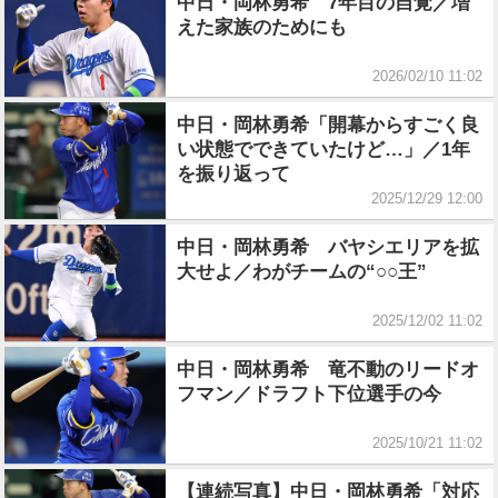
中日・岡林勇希 7年目の自覚／増
えた家族のためにも
2026/02/10 11:02
中日・岡林勇希「開幕からすごく良
い状態でできていたけど…」／1年
を振り返って
2025/12/29 12:00
中日・岡林勇希 バヤシエリアを拡
大せよ／わがチームの“○○王”
2025/12/02 11:02
中日・岡林勇希 竜不動のリードオ
フマン／ドラフト下位選手の今
2025/10/21 11:02
【連続写真】中日・岡林勇希「対応