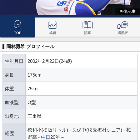
画像記事
TOP
成績
記事
掲示板
岡林勇希 プロフィール
生年月日
2002年2月22日(24歳)
身長
175cm
体重
75kg
血液型
O型
出身地
三重県
徳和小(松阪リトル) - 久保中(松阪梅村シニア) - 菰
経歴
野高 -
中日
20年～