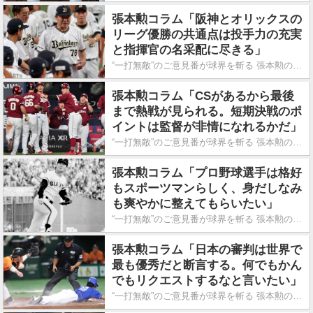
張本勲コラム「阪神とオリックスの
リーグ優勝の共通点は投手力の充実
と指揮官の名采配に尽きる」
“一打無敵”のご意見番が球界を斬る 張本勲の喝!!
張本勲コラム「CSがあるから最後
まで熱戦が見られる。短期決戦のポ
イントは監督が非情になれるかだ」
“一打無敵”のご意見番が球界を斬る 張本勲の喝!!
張本勲コラム「プロ野球選手は格好
もスポーツマンらしく、身だしなみ
も爽やかに整えてもらいたい」
“一打無敵”のご意見番が球界を斬る 張本勲の喝!!
張本勲コラム「日本の審判は世界で
最も優秀だと断言する。何でもかん
でもリクエストするなと言いたい」
“一打無敵”のご意見番が球界を斬る 張本勲の喝!!