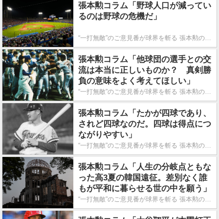
張本勲コラム「野球人口が減ってい
るのは野球の危機だ」
“一打無敵”のご意見番が球界を斬る 張本勲の喝!!
張本勲コラム「他球団の選手との交
流は本当に正しいものか？ 真剣勝
負の意味をよく考えてほしい」
“一打無敵”のご意見番が球界を斬る 張本勲の喝!!
張本勲コラム「たかが四球であり、
されど四球なのだ。四球は得点につ
ながりやすい」
“一打無敵”のご意見番が球界を斬る 張本勲の喝!!
張本勲コラム「人生の分岐点ともな
った高3夏の韓国遠征。差別なく誰
もが平和に暮らせる世の中を願う」
“一打無敵”のご意見番が球界を斬る 張本勲の喝!!