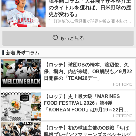
張本勲コラム「大谷翔平が本塁打王
のタイトルを獲れば、日米野球の歴
史が変わる」
“一打無敵”のご意見番が球界を斬る 張本勲の喝!!
もっと見る
新着 野球コラム
【ロッテ】球団OBの橋本、渡辺俊、久
保、塀内、内が来場、OB解説も／9月22
日開催の「TEAM26デー」
HOT TOPIC
【ロッテ】史上最大級「MARINES
FOOD FESTIVAL 2026」第4弾
「KOREAN FOOD」は9月19～22日／
初日はビール半額デー
HOT TOPIC
【ロッテ】初の球団主催のOB戦「ちば
興銀プレゼンツマリーンズスペシャルゲ