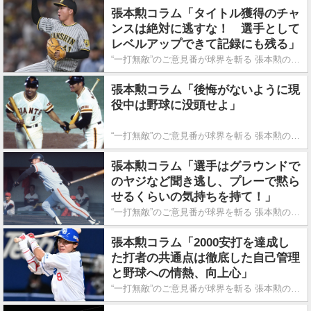
張本勲コラム「タイトル獲得のチャ
ンスは絶対に逃すな！ 選手として
レベルアップできて記録にも残る」
“一打無敵”のご意見番が球界を斬る 張本勲の喝!!
張本勲コラム「後悔がないように現
役中は野球に没頭せよ」
“一打無敵”のご意見番が球界を斬る 張本勲の喝!!
張本勲コラム「選手はグラウンドで
のヤジなど聞き逃し、プレーで黙ら
せるくらいの気持ちを持て！」
“一打無敵”のご意見番が球界を斬る 張本勲の喝!!
張本勲コラム「2000安打を達成し
た打者の共通点は徹底した自己管理
と野球への情熱、向上心」
“一打無敵”のご意見番が球界を斬る 張本勲の喝!!