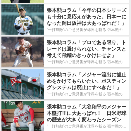
張本勲コラム「今年の日本シリーズ
も十分に見応えがあった。日本一に
なった岡田阪神は大あっぱれだ！」
“一打無敵”のご意見番が球界を斬る 張本勲の喝!!
張本勲コラム「プロである限り、ト
レードは避けられない。チャンスと
考えて飛躍のきっかけにせよ」
“一打無敵”のご意見番が球界を斬る 張本勲の喝!!
張本勲コラム「メジャー流出に歯止
めをかけてもらいたい。ポスティン
グシステムは廃止にすべきだ！」
“一打無敵”のご意見番が球界を斬る 張本勲の喝!!
張本勲コラム「大谷翔平のメジャー
本塁打王に大あっぱれ！ 日米野球
の歴史が大きく変わったシーズン
だ」
“一打無敵”のご意見番が球界を斬る 張本勲の喝!!