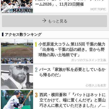
ーム2026」、11月23日開催
HOT TOPIC
もっと見る
アクセス数ランキング
1
小笠原道大コラム 第115回 千葉の魅力
「出身地・千葉の話の続き。昔から野
球熱の高い土地柄です」
ガッツのフルスイング主義
2
バース「家族が私を必要としているか
ら帰るのだ」
心揺さぶる名言
3
西武・横田蒼和「『バットはネットに
立てかけて、端に置くんだぞ』と栗山
巧さんに教えていただきました」／憧