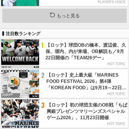
れの人からの金言
PLAYER'S VOICE
もっと見る
注目数ランキング
1
【ロッテ】球団OBの橋本、渡辺俊、久
保、塀内、内が来場、OB解説も／9月
22日開催の「TEAM26デー」
HOT TOPIC
2
【ロッテ】史上最大級「MARINES
FOOD FESTIVAL 2026」第4弾
「KOREAN FOOD」は9月19～22日／
初日はビール半額デー
HOT TOPIC
3
【ロッテ】初の球団主催のOB戦「ちば
興銀プレゼンツマリーンズスペシャル
ゲーム2026」、11月23日開催
HOT TOPIC