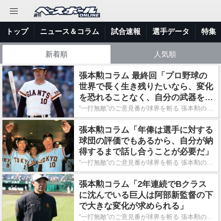
トップ
ニュース＆コラム
試合速報
選手データ
特集
新着順
人気順
張本勲コラム 最終回「プロ野球の
世界で長く生き残りたいなら、変化
を恐れることなく、自分の武器を磨
け！」
“一打無敵”のご意見番が球界を斬る 張本勲の喝!!
張本勲コラム「年俸は選手に対する
球団の評価でもあるから、自分が納
得するまで話し合うことが必要だ」
“一打無敵”のご意見番が球界を斬る 張本勲の喝!!
張本勲コラム「2年連続でBクラス
に沈んでいる巨人は阿部新監督の下
で大きな変化が求められる」
“一打無敵”のご意見番が球界を斬る 張本勲の喝!!