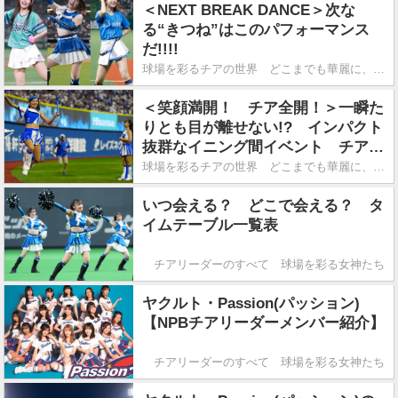
＜NEXT BREAK DANCE＞次な
る“きつね”はこのパフォーマンス
だ!!!!
球場を彩るチアの世界 どこまでも華麗に、舞い踊る！
＜笑顔満開！ チア全開！＞一瞬た
りとも目が離せない!? インパクト
抜群なイニング間イベント チアの
お仕事調べます！
球場を彩るチアの世界 どこまでも華麗に、舞い踊る！
いつ会える？ どこで会える？ タ
イムテーブル一覧表
チアリーダーのすべて 球場を彩る女神たち
ヤクルト・Passion(パッション)
【NPBチアリーダーメンバー紹介】
チアリーダーのすべて 球場を彩る女神たち