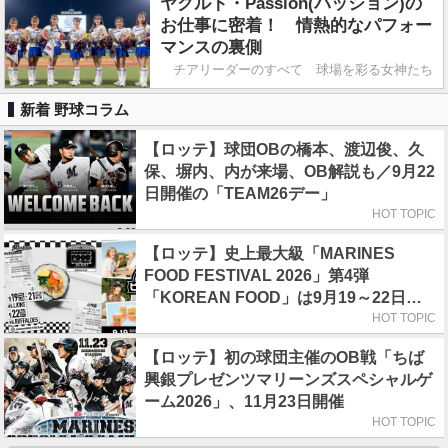
ヤクルト・Passion(パッション)の
お仕事に密着！ 情熱的なパフォー
マンスの裏側
チアリーダーのすべて 球場を彩る女神たち
新着 野球コラム
【ロッテ】球団OBの橋本、渡辺俊、久
保、塀内、内が来場、OB解説も／9月22
日開催の「TEAM26デー」
HOT TOPIC
【ロッテ】史上最大級「MARINES
FOOD FESTIVAL 2026」第4弾
「KOREAN FOOD」は9月19～22日／
初日はビール半額デー
HOT TOPIC
【ロッテ】初の球団主催のOB戦「ちば
興銀プレゼンツマリーンズスペシャルゲ
ーム2026」、11月23日開催
HOT TOPIC