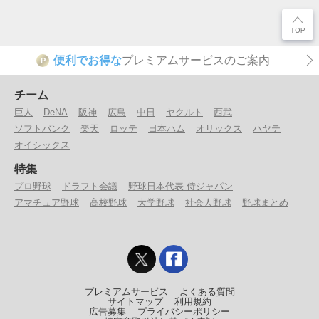
便利でお得な
プレミアムサービスのご案内
P
チーム
巨人
DeNA
阪神
広島
中日
ヤクルト
西武
ソフトバンク
楽天
ロッテ
日本ハム
オリックス
ハヤテ
オイシックス
特集
プロ野球
ドラフト会議
野球日本代表 侍ジャパン
アマチュア野球
高校野球
大学野球
社会人野球
野球まとめ
プレミアムサービス
よくある質問
サイトマップ
利用規約
広告募集
プライバシーポリシー