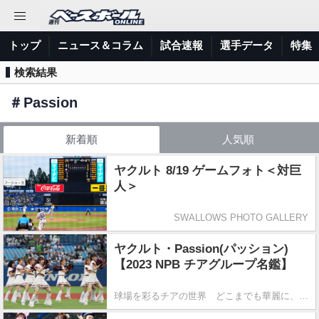
トップ
ニュース＆コラム
試合速報
選手データ
特集
検索結果
＃
Passion
新着順
人気順
ヤクルト 8/19 ゲームフォト＜対巨
人＞
SWALLOWS PHOTO GALLERY
ヤクルト・Passion(パッション)
【2023 NPB チアグループ名鑑】
球場を彩るチアの世界 どこまでも華麗に、舞い踊る！