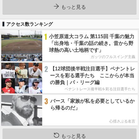
もっと見る
アクセス数ランキング
1
小笠原道大コラム 第115回 千葉の魅力
「出身地・千葉の話の続き。昔から野
球熱の高い土地柄です」
ガッツのフルスイング主義
2
【12球団後半戦注目選手】ペナントレ
ースを彩る選手たち ここからが本当
の勝負｜パ・リーグ編
ペナントレース後半戦を彩る注目選手たち
3
バース「家族が私を必要としているか
ら帰るのだ」
心揺さぶる名言
もっと見る