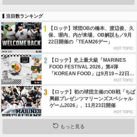
注目数ランキング
1
【ロッテ】球団OBの橋本、渡辺俊、久
保、塀内、内が来場、OB解説も／9月
22日開催の「TEAM26デー」
HOT TOPIC
2
【ロッテ】史上最大級「MARINES
FOOD FESTIVAL 2026」第4弾
「KOREAN FOOD」は9月19～22日／
初日はビール半額デー
HOT TOPIC
3
【ロッテ】初の球団主催のOB戦「ちば
興銀プレゼンツマリーンズスペシャル
ゲーム2026」、11月23日開催
HOT TOPIC
もっと見る