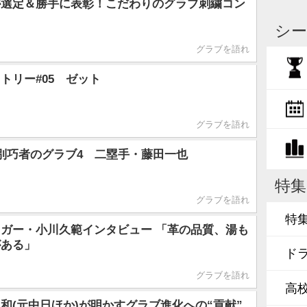
が選定＆勝手に表彰！こだわりのグラブ刺繍コン
シー
グラブを語れ
トリー#05 ゼット
グラブを語れ
別巧者のグラブ4 二塁手・藤田一也
特集
グラブを語れ
特
ガー・小川久範インタビュー 「革の品質、湯も
がある」
ド
グラブを語れ
高
和(元中日ほか)が明かすグラブ進化への“貢献”