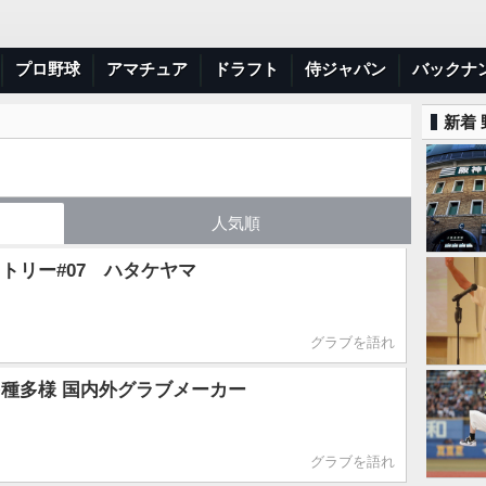
プロ野球
アマチュア
ドラフト
侍ジャパン
バックナ
新着
人気順
トリー#07 ハタケヤマ
グラブを語れ
種多様 国内外グラブメーカー
グラブを語れ