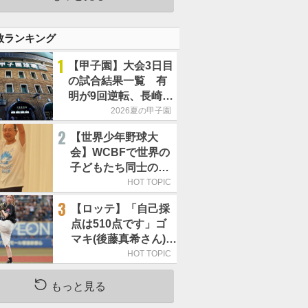
良くないことなんで
す」
数ランキング
1
【甲子園】大会3日目
の試合結果一覧 有
明が9回逆転、長崎日
大は15得点で大勝
2026夏の甲子園
2
【世界少年野球大
会】WCBFで世界の
子どもたち同士の
「友情の輪」が広が
HOT TOPIC
る理由
3
【ロッテ】「自己採
点は510点です」ゴ
マキ(後藤真希さん)が
セレモニアルピッチ
HOT TOPIC
もっと見る