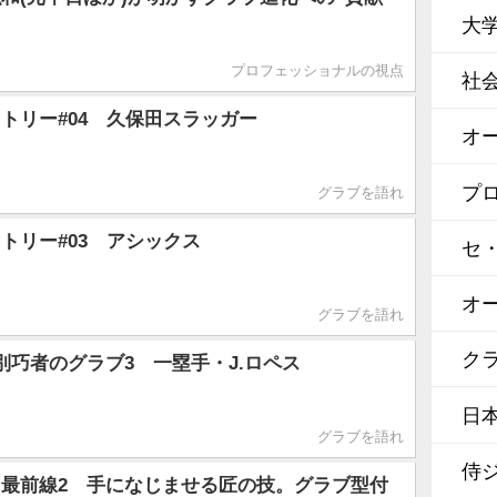
大
プロフェッショナルの視点
社
トリー#04 久保田スラッガー
オ
プ
グラブを語れ
トリー#03 アシックス
セ
オ
グラブを語れ
クラ
別巧者のグラブ3 一塁手・J.ロペス
日
グラブを語れ
侍
最前線2 手になじませる匠の技。グラブ型付