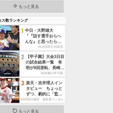
もっと見る
セス数ランキング
1
中日・大野雄大
「『話す選手おらへ
んな』と思ったら坂
本勇人が来た！」／
PLAYER'S VOICE
オールスター
2
【甲子園】大会3日目
の試合結果一覧 有
明が9回逆転、長崎日
大は15得点で大勝
2026夏の甲子園
3
楽天・吉井理人イン
タビュー ちょっと
ずつ、劇的に「監督
が代わると何もかも
2026戦力確定 新監督インタビュー
が変わるというの
は、チームにとって
もっと見る