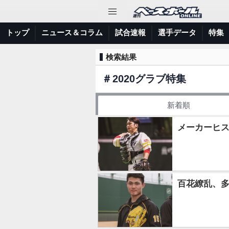
トップ
ニュース＆コラム
試合速報
選手データ
特集
検索結果
＃
2020グラブ特集
新着順
メーカーヒス
百花繚乱、多