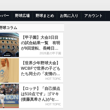
ンバー
野球広場
野球まとめ
お気に入り
アカウント
 野球コラム
【甲子園】大会3日目
の試合結果一覧 有明
が9回逆転、長崎日大
は15得点で大勝
2026夏の甲子園
【世界少年野球大会】
WCBFで世界の子ども
たち同士の「友情の
輪」が広がる理由
HOT TOPIC
【ロッテ】「自己採点
は510点です」ゴマキ
(後藤真希さん)がセレ
モニアルピッチ
HOT TOPIC