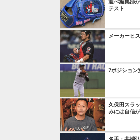
週べ編集部
テスト
メーカーヒス
7ポジション
久保田スラッ
みには自信
名手・井端弘