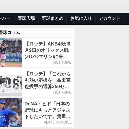
ンバー
野球広場
野球まとめ
お気に入り
アカウント
 野球コラム
【ロッテ】AKB48が8
月9日のオリックス戦
(ZOZOマリン)に来場
／佐藤綺星「一番の思
HOT TOPIC
い出に」
【ロッテ】「これから
も熱い応援を」益田直
也投手の通算250セー
ブ記念グッズ第2弾が
HOT TOPIC
販売開始
DeNA・ビド「日本の
野球にもっとアジャス
トしたいです。貴重な
経験になると思いま
PLAYER'S VOICE