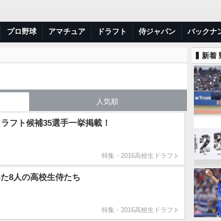
プロ野球
アマチュア
ドラフト
侍ジャパン
バックナ
新着
人気順
ドラフト候補35選手一挙掲載！
特集・2016高校生ドラフト
た8人の高校生侍たち
特集・2016高校生ドラフト