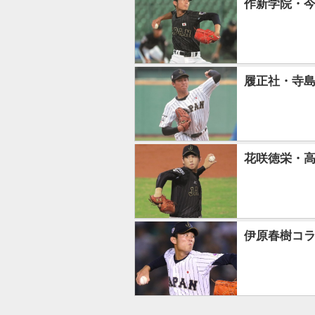
作新学院・今
履正社・寺島
花咲徳栄・
伊原春樹コ