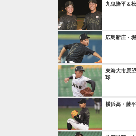
九鬼隆平＆
広島新庄・堀
東海大市原望
球
横浜高・藤平