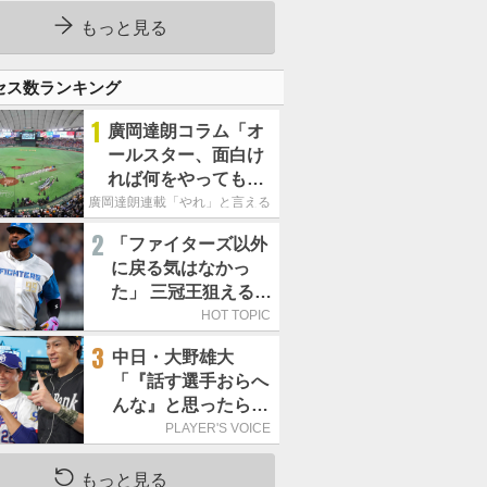
す」／日本球界
もっと見る
セス数ランキング
1
廣岡達朗コラム「オ
ールスター、面白け
れば何をやってもい
いという発想は大間
廣岡達朗連載「やれ」と言える信念
違い」
2
「ファイターズ以外
に戻る気はなかっ
た」 三冠王狙える頼
もしい強打者は
HOT TOPIC
3
中日・大野雄大
「『話す選手おらへ
んな』と思ったら坂
本勇人が来た！」／
PLAYER'S VOICE
オールスター
もっと見る