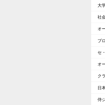
大
社
オ
プ
セ
オ
クラ
日
侍