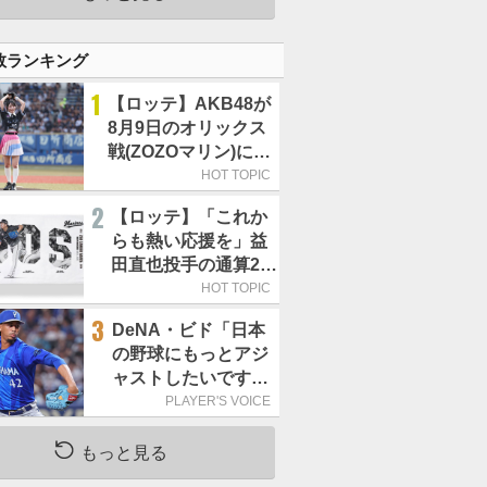
数ランキング
1
【ロッテ】AKB48が
8月9日のオリックス
戦(ZOZOマリン)に来
場／佐藤綺星「一番
HOT TOPIC
の思い出に」
2
【ロッテ】「これか
らも熱い応援を」益
田直也投手の通算250
セーブ記念グッズ第2
HOT TOPIC
弾が販売開始
3
DeNA・ビド「日本
の野球にもっとアジ
ャストしたいです。
貴重な経験になると
PLAYER'S VOICE
思います」／日本球
界
もっと見る