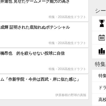
井達也 見せたゲームメーク能力の高さ
シー
特集・2016高校生ドラフト
成輝 証明された底知れぬポテンシャル
特集・2016高校生ドラフト
高橋昂也 的を絞らせない投球に自信
特集
特集・2016高校生ドラフト
特
ラム「作新学院・今井は西武・岸に似た感じ」
ド
伊原春樹の野球の真髄
高