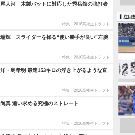
松尾大河 木製バットに対応した秀岳館の強打者
注目
特集・2016高校生ドラフト
瑞輝 スライダーを操る“使い勝手が良い”左腕
特集・2016高校生ドラフト
洋・島孝明 最速153キロの浮き上がるような直
特集・2016高校生ドラフト
尚真 追い求める究極のストレート
特集・2016高校生ドラフト