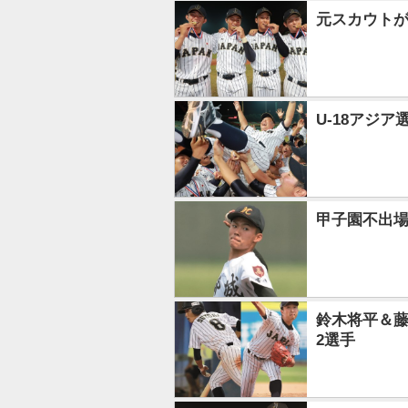
元スカウトが
U-18アジ
甲子園不出場
鈴木将平＆藤
2選手