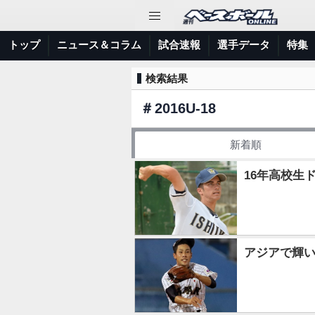
トップ
ニュース＆コラム
試合速報
選手データ
特集
検索結果
＃
2016U-18
新着順
16年高校生
アジアで輝い