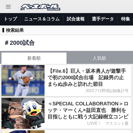
トップ
ニュース＆コラム
試合速報
選手データ
特集
検索結果
＃
2000試合
新着順
人気順
【File.6】巨人・坂本勇人が遊撃手
で初の2000試合出場 記録男の止
まらぬ歩みと訪れた節目
2023プロ野球記録集計号
＜SPECIAL COLLABORATION＞ロ
ッテ・マーくん×益田直也 勝利を
目指しともに戦う大記録樹立コンビ
LOVE！ マスコット愛