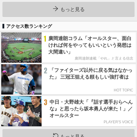
もっと見る
アクセス数ランキング
1
廣岡達朗コラム「オールスター、面白
ければ何をやってもいいという発想は
大間違い」
廣岡達朗連載「やれ」と言える信念
2
「ファイターズ以外に戻る気はなかっ
た」 三冠王狙える頼もしい強打者は
HOT TOPIC
3
中日・大野雄大「『話す選手おらへん
な』と思ったら坂本勇人が来た！」／
オールスター
PLAYER'S VOICE
もっと見る