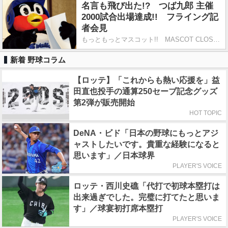
名言も飛び出た!? つば九郎 主催
2000試合出場達成!! フライング記
者会見
もっともっとマスコット!! MASCOT CLOSE-UP
新着 野球コラム
【ロッテ】「これからも熱い応援を」益
田直也投手の通算250セーブ記念グッズ
第2弾が販売開始
HOT TOPIC
DeNA・ビド「日本の野球にもっとアジ
ャストしたいです。貴重な経験になると
思います」／日本球界
PLAYER'S VOICE
ロッテ・西川史礁「代打で初球本塁打は
出来過ぎでした。完璧に打てたと思いま
す」／球宴初打席本塁打
PLAYER'S VOICE