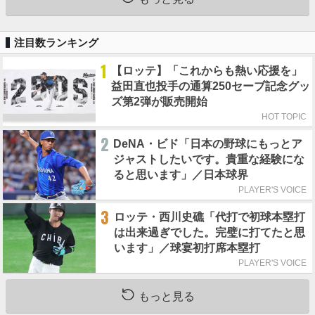
注目数ランキング
1
【ロッテ】「これからも熱い応援を」
益田直也投手の通算250セーブ記念グッ
ズ第2弾が販売開始
HOT TOPIC
2
DeNA・ビド「日本の野球にもっとア
ジャストしたいです。貴重な経験にな
ると思います」／日本球界
PLAYER'S VOICE
3
ロッテ・西川史礁「代打で初球本塁打
は出来過ぎでした。完璧に打てたと思
います」／球宴初打席本塁打
PLAYER'S VOICE
もっと見る