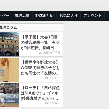
ンバー
野球広場
野球まとめ
お気に入り
アカウント
 野球コラム
【甲子園】大会3日目
の試合結果一覧 有明
が9回逆転、長崎日大
は15得点で大勝
2026夏の甲子園
【世界少年野球大会】
WCBFで世界の子ども
たち同士の「友情の
輪」が広がる理由
HOT TOPIC
【ロッテ】「自己採点
は510点です」ゴマキ
(後藤真希さん)がセレ
モニアルピッチ
HOT TOPIC