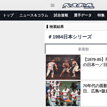
トップ
ニュース＆コラム
試合速報
選手データ
特集
検索結果
＃
1984日本シリーズ
新着順
【1979-
の日本一／
70年代の面影
日、広島×阪