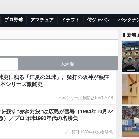
プロ野球
アマチュア
ドラフト
侍ジャパン
バックナ
新着
人気順
85】球史に残る「江夏の21球」。猛打の阪神が熱狂
日本シリーズ激闘史
日本シリーズ激闘史1950-2018
を残す“赤き対決”は広島が雪辱（1984年10月22
急）／プロ野球1980年代の名勝負
プロ野球1980年代の名勝負