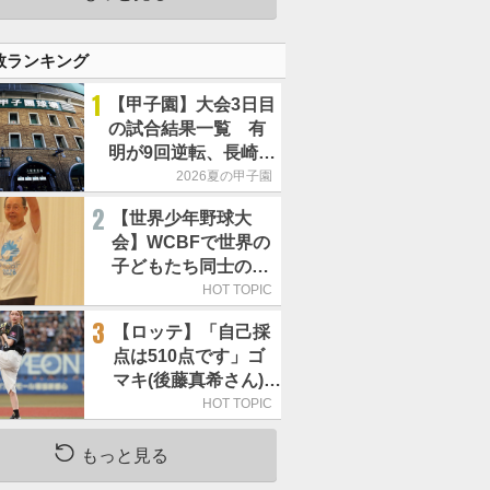
良くないことなんで
す」
数ランキング
1
【甲子園】大会3日目
の試合結果一覧 有
明が9回逆転、長崎日
大は15得点で大勝
2026夏の甲子園
2
【世界少年野球大
会】WCBFで世界の
子どもたち同士の
「友情の輪」が広が
HOT TOPIC
る理由
3
【ロッテ】「自己採
点は510点です」ゴ
マキ(後藤真希さん)が
セレモニアルピッチ
HOT TOPIC
もっと見る