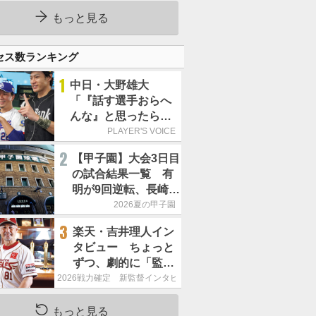
もっと見る
セス数ランキング
1
中日・大野雄大
「『話す選手おらへ
んな』と思ったら坂
本勇人が来た！」／
PLAYER'S VOICE
オールスター
2
【甲子園】大会3日目
の試合結果一覧 有
明が9回逆転、長崎日
大は15得点で大勝
2026夏の甲子園
3
楽天・吉井理人イン
タビュー ちょっと
ずつ、劇的に「監督
が代わると何もかも
2026戦力確定 新監督インタビュー
が変わるというの
は、チームにとって
もっと見る