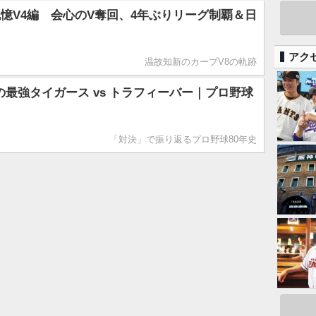
憶V4編 会心のV奪回、4年ぶりリーグ制覇＆日
アク
温故知新のカープV8の軌跡
年の最強タイガース vs トラフィーバー｜プロ野球
「対決」で振り返るプロ野球80年史