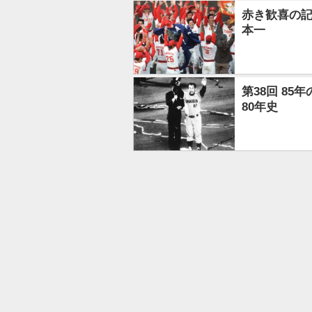
赤き歓喜の記
本一
第38回 85
80年史