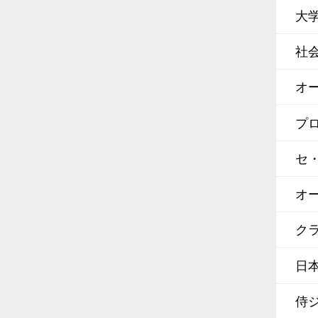
大
社
オ
プ
セ
オ
クラ
日
侍