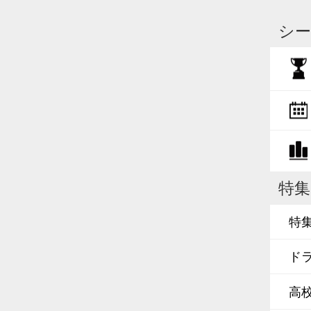
シー
特集
特
ド
高