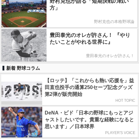
野村克也が語る「短期決戦の戦い
方」
野村克也の本格野球論
豊田泰光のオレが許さん！ 『やり
たいことがやれる世界に』
豊田泰光のオレが許さん！
新着 野球コラム
【ロッテ】「これからも熱い応援を」益
田直也投手の通算250セーブ記念グッズ
第2弾が販売開始
HOT TOPIC
DeNA・ビド「日本の野球にもっとアジ
ャストしたいです。貴重な経験になると
思います」／日本球界
PLAYER'S VOICE