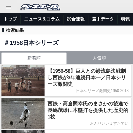
トップ
ニュース＆コラム
試合速報
選手データ
特集
検索結果
＃
1958日本シリーズ
新着順
人気順
【1956-58】巨人との巌流島決戦制
し西鉄が3年連続日本一／日本シリ
ーズ激闘史
日本シリーズ激闘史1950-2018
西鉄・高倉照幸氏のまさかの後逸で
長嶋茂雄に本塁打を提供した歴史的
1枚
おんりいいえすたでい