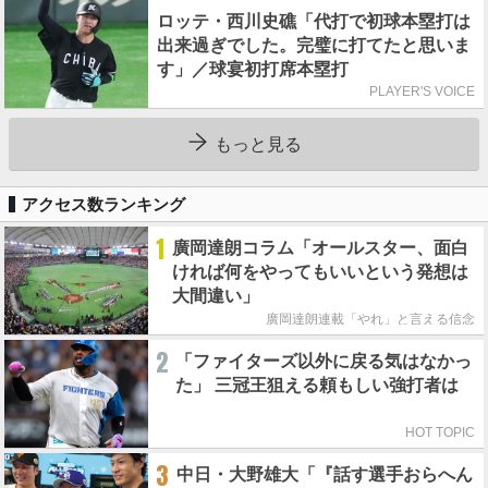
ロッテ・西川史礁「代打で初球本塁打は
出来過ぎでした。完璧に打てたと思いま
す」／球宴初打席本塁打
PLAYER'S VOICE
もっと見る
アクセス数ランキング
1
廣岡達朗コラム「オールスター、面白
ければ何をやってもいいという発想は
大間違い」
廣岡達朗連載「やれ」と言える信念
2
「ファイターズ以外に戻る気はなかっ
た」 三冠王狙える頼もしい強打者は
HOT TOPIC
3
中日・大野雄大「『話す選手おらへん