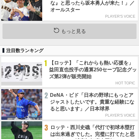
な』と思ったら坂本勇人が来た！」／
オールスター
PLAYER'S VOICE
もっと見る
注目数ランキング
1
【ロッテ】「これからも熱い応援を」
益田直也投手の通算250セーブ記念グッ
ズ第2弾が販売開始
HOT TOPIC
2
DeNA・ビド「日本の野球にもっとア
ジャストしたいです。貴重な経験にな
ると思います」／日本球界
PLAYER'S VOICE
3
ロッテ・西川史礁「代打で初球本塁打
は出来過ぎでした。完璧に打てたと思