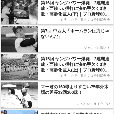
第16回 ヤングパワー爆発！3連覇達
成・西鉄 vs 投打に決め手欠く3連
敗・高齢化巨人(下)｜プロ野球80年
史
「対決」で振り返るプロ野球80年史
第7回 中西太「ホームランは力じゃ
ないんだ」
レジェンドに聞け！
第15回 ヤングパワー爆発！3連覇達
成・西鉄 vs 投打に決め手欠く3連
敗・高齢化巨人(上)｜プロ野球80年
史
「対決」で振り返るプロ野球80年史
マー君の160球よりすごい75年外木
場の延長13回200球！
おんりいいえすたでい