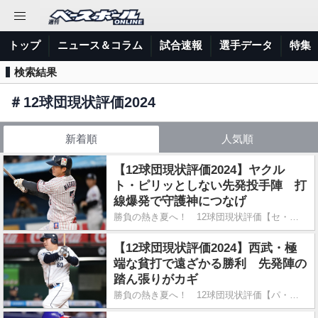
トップ
ニュース＆コラム
試合速報
選手データ
特集
検索結果
＃
12球団現状評価2024
新着順
人気順
【12球団現状評価2024】ヤクル
ト・ピリッとしない先発投手陣 打
線爆発で守護神につなげ
勝負の熱き夏へ！ 12球団現状評価【セ・リーグ編】
【12球団現状評価2024】西武・極
端な貧打で遠ざかる勝利 先発陣の
踏ん張りがカギ
勝負の熱き夏へ！ 12球団現状評価【パ・リーグ編】