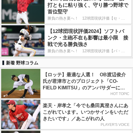
打ともに粘り強く、守り勝つ野球で
首位堅守
勝負の熱き夏へ！ 12球団現状評価【セ・リーグ編】
【12球団現状評価2024】ソフトバ
ンク・主砲不在も影響は最小限 接
戦で光る勝負強さ
勝負の熱き夏へ！ 12球団現状評価【パ・リーグ編】
新着 野球コラム
【ロッテ】最適な人選！ OB渡辺俊介
氏が君津市とのプロジェクト「CO-
FIELD KIMITSU」のアンバサダーに就
任
HOT TOPIC
楽天・岸孝之「今でも桑田真澄さんにあ
こがれています。いつかサインをいただ
きたいです」／あこがれの人
PLAYER'S VOICE