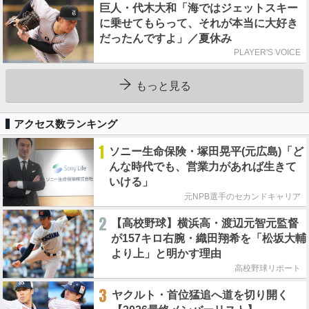
巨人・代木大和「海ではジェットスキー
に乗せてもらって、それが本当に大好き
だったんですよ」／夏休み
PLAYER'S VOICE
もっと見る
アクセス数ランキング
1
ソニー生命保険・塚田晃平(元広島)「ど
んな時代でも、営業力があれば生きて
いける」
元NPB選手のセカンドキャリア
2
【高校野球】横浜高・渡辺元智元監督
が157キロ右腕・織田翔希を「松坂大輔
より上」と明かす理由
高校野球リポート
3
ヤクルト・首位猛追へ道を切り開く