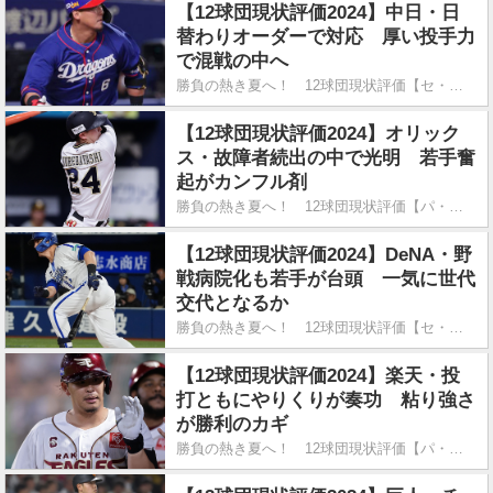
【12球団現状評価2024】中日・日
替わりオーダーで対応 厚い投手力
で混戦の中へ
勝負の熱き夏へ！ 12球団現状評価【セ・リーグ編】
【12球団現状評価2024】オリック
ス・故障者続出の中で光明 若手奮
起がカンフル剤
勝負の熱き夏へ！ 12球団現状評価【パ・リーグ編】
【12球団現状評価2024】DeNA・野
戦病院化も若手が台頭 一気に世代
交代となるか
勝負の熱き夏へ！ 12球団現状評価【セ・リーグ編】
【12球団現状評価2024】楽天・投
打ともにやりくりが奏功 粘り強さ
が勝利のカギ
勝負の熱き夏へ！ 12球団現状評価【パ・リーグ編】