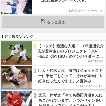
【2026最終メンバーリスト】
12球団最新メンバーリスト
もっと見る
注目数ランキング
1
【ロッテ】最適な人選！ OB渡辺俊介
氏が君津市とのプロジェクト「CO-
FIELD KIMITSU」のアンバサダーに就
任
HOT TOPIC
2
巨人・代木大和「海ではジェットスキ
ーに乗せてもらって、それが本当に大
好きだったんですよ」／夏休み
PLAYER'S VOICE
3
楽天・岸孝之「今でも桑田真澄さんに
あこがれています。いつかサインをい
ただきたいです」／あこがれの人