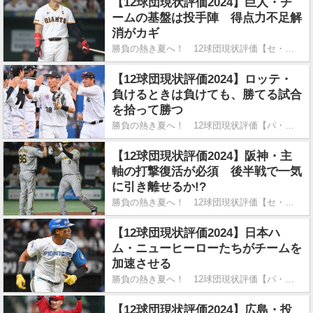
【12球団現状評価2024】巨人・チ
ームの基盤は投手陣 得点力不足解
消がカギ
勝負の熱き夏へ！ 12球団現状評価【セ・リーグ編】
【12球団現状評価2024】ロッテ・
負けるときは負けても、勝てる試合
を拾って勝つ
勝負の熱き夏へ！ 12球団現状評価【パ・リーグ編】
【12球団現状評価2024】阪神・主
軸の打撃復活が必須 後半戦で一気
に引き離せるか!?
勝負の熱き夏へ！ 12球団現状評価【セ・リーグ編】
【12球団現状評価2024】日本ハ
ム・ニューヒーローたちがチームを
加速させる
勝負の熱き夏へ！ 12球団現状評価【パ・リーグ編】
【12球団現状評価2024】広島・投