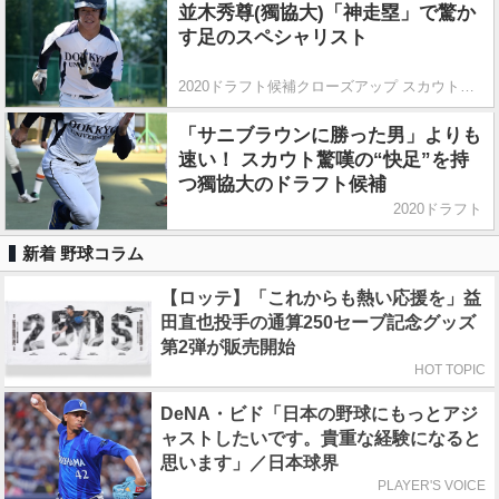
並木秀尊(獨協大)「神走塁」で驚か
す足のスペシャリスト
2020ドラフト候補クローズアップ スカウト熱視線のプロ注目プレーヤー
「サニブラウンに勝った男」よりも
速い！ スカウト驚嘆の“快足”を持
つ獨協大のドラフト候補
2020ドラフト
新着 野球コラム
【ロッテ】「これからも熱い応援を」益
田直也投手の通算250セーブ記念グッズ
第2弾が販売開始
HOT TOPIC
DeNA・ビド「日本の野球にもっとアジ
ャストしたいです。貴重な経験になると
思います」／日本球界
PLAYER'S VOICE