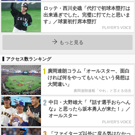
ロッテ・西川史礁「代打で初球本塁打は
出来過ぎでした。完璧に打てたと思いま
す」／球宴初打席本塁打
PLAYER'S VOICE
もっと見る
アクセス数ランキング
1
廣岡達朗コラム「オールスター、面白
ければ何をやってもいいという発想は
大間違い」
廣岡達朗連載「やれ」と言える信念
2
中日・大野雄大「『話す選手おらへん
な』と思ったら坂本勇人が来た！」／
オールスター
PLAYER'S VOICE
3
「ファイターズ以外に戻る気はなかっ