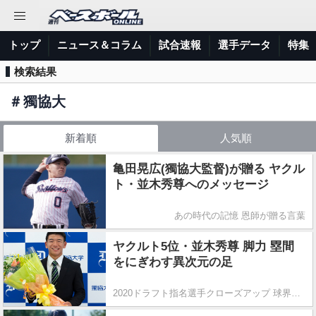
トップ
ニュース＆コラム
試合速報
選手データ
特集
検索結果
＃
獨協大
新着順
人気順
亀田晃広(獨協大監督)が贈る ヤクル
ト・並木秀尊へのメッセージ
あの時代の記憶 恩師が贈る言葉
ヤクルト5位・並木秀尊 脚力 塁間
をにぎわす異次元の足
2020ドラフト指名選手クローズアップ 球界を席巻する妙技