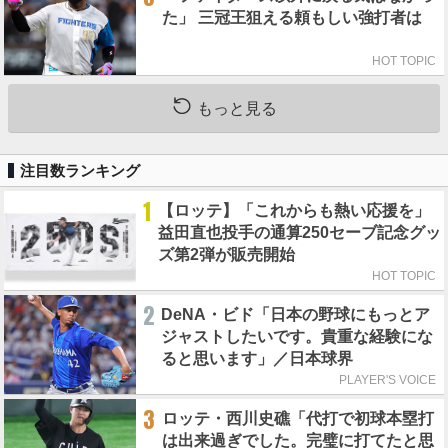
た」 三冠王狙える頼もしい強打者は
HOT TOPIC
もっと見る
注目数ランキング
1
【ロッテ】「これからも熱い応援を」
益田直也投手の通算250セーブ記念グッ
ズ第2弾が販売開始
HOT TOPIC
2
DeNA・ビド「日本の野球にもっとア
ジャストしたいです。貴重な経験にな
ると思います」／日本球界
PLAYER'S VOICE
3
ロッテ・西川史礁「代打で初球本塁打
は出来過ぎでした。完璧に打てたと思