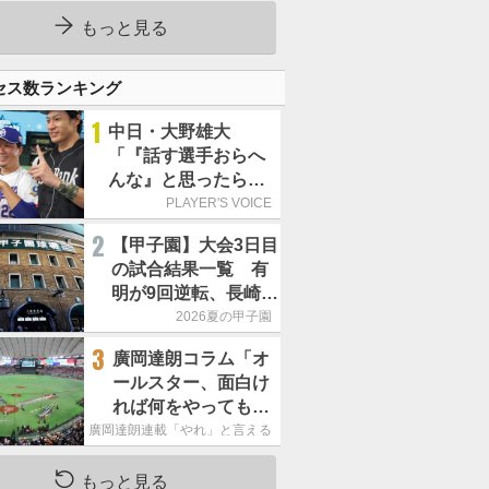
もっと見る
セス数ランキング
1
中日・大野雄大
「『話す選手おらへ
んな』と思ったら坂
本勇人が来た！」／
PLAYER'S VOICE
オールスター
2
【甲子園】大会3日目
の試合結果一覧 有
明が9回逆転、長崎日
大は15得点で大勝
2026夏の甲子園
3
廣岡達朗コラム「オ
ールスター、面白け
れば何をやってもい
いという発想は大間
廣岡達朗連載「やれ」と言える信念
違い」
もっと見る