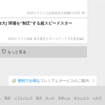
ー
2018ドラフト上位指名有力候補CLOSE UP
命大) 球場を“制圧”する超スピードスター
2018ドラフト特集 有力選手クローズアップ【大学生編】
もっと見る
便利でお得な
プレミアムサービスのご案内
P
ト
西武
ソフトバンク
楽天
ロッテ
日本ハム
オリックス
ハヤテ