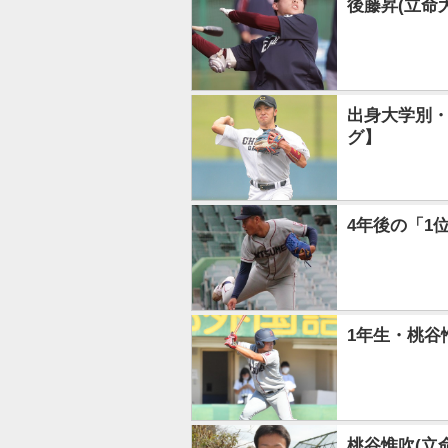
後藤昇(立命
出身大学別・
グ】
4年後の「1
1年生・桃谷
桃谷惟吹(立