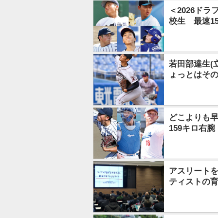
＜2026ド
校生 最速1
若田部達生(
ょっとはそ
どこよりも早
159キロ右
アスリート
ティストの