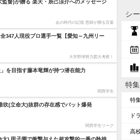
大監督)が贈る 楽天・辰己涼介へのメッセージ
シー
あの時代の記憶 恩師が贈る言葉
全347人現役プロ選手一覧【愛知～九州リー
大学野球勢力図大考察！
位」を目指す藤本竜輝が持つ潜在能力
特集
関西学生
特
惟吹(立命大)抜群の存在感でバット爆発
ド
関西学生リーグ
高
命大) 甲子園で衝撃与えた超攻撃的一番の矜持