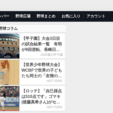
ンバー
野球広場
野球まとめ
お気に入り
アカウント
 野球コラム
【甲子園】大会3日目
の試合結果一覧 有明
が9回逆転、長崎日大
は15得点で大勝
2026夏の甲子園
【世界少年野球大会】
WCBFで世界の子ども
たち同士の「友情の
輪」が広がる理由
HOT TOPIC
【ロッテ】「自己採点
は510点です」ゴマキ
(後藤真希さん)がセレ
モニアルピッチ
HOT TOPIC