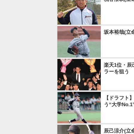
坂本裕哉(立
楽天1位・辰
ラーを狙う
【ドラフト】
う“大学No
辰己涼介(立