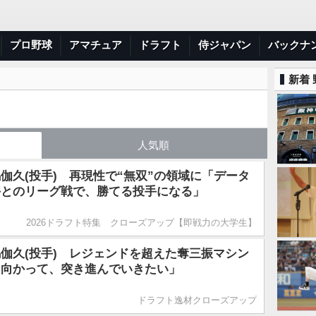
プロ野球
アマチュア
ドラフト
侍ジャパン
バックナ
新着
人気順
伽久(投手) 再現性で“無双”の領域に「データ
手とのリーグ戦で、勝てる投手になる」
2026ドラフト特集 クローズアップ【即戦力の大学生】
伽久(投手) レジェンドを超えた奪三振マシン
に向かって、突き進んでいきたい」
ドラフト逸材クローズアップ