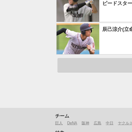
ピードスタ
辰己涼介(立
チーム
巨人
DeNA
阪神
広島
中日
ヤクル