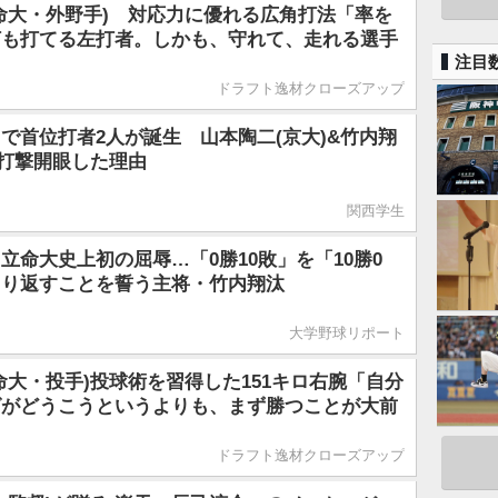
命大・外野手) 対応力に優れる広角打法「率を
打も打てる左打者。しかも、守れて、走れる選手
注目
ドラフト逸材クローズアップ
で首位打者2人が誕生 山本陶二(京大)&竹内翔
が打撃開眼した理由
関西学生
立命大史上初の屈辱…「0勝10敗」を「10勝0
くり返すことを誓う主将・竹内翔汰
大学野球リポート
命大・投手)投球術を習得した151キロ右腕「自分
グがどうこうというよりも、まず勝つことが大前
ドラフト逸材クローズアップ