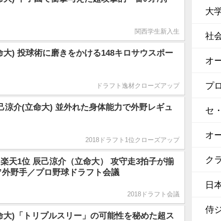
大
関西学生新入生
社
命大) 投球術に磨きをかける148キロサウスポー
オ
プ
ドラフト逸材クローズアップ
己涼介(立命大) 並外れた身体能力で外野レギュ
セ
オ
2018ドラフト1位クローズアップ
クラ
楽天1位 辰己涼介（立命大） 攻守走3拍子が揃
.1”外野手／プロ野球ドラフト会議
日
2018ドラフト会議
侍
命大)「トリプルスリー」の可能性を秘めた超ス