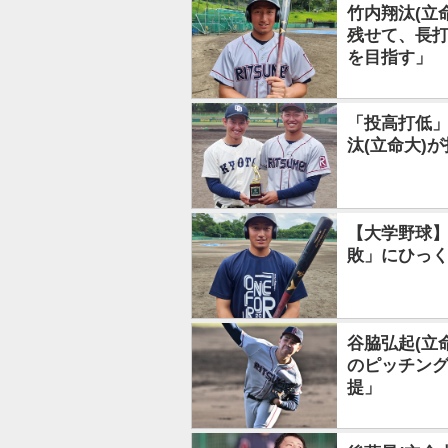
竹内翔汰(立
残せて、長
を目指す」
「投高打低」
汰(立命大)
【大学野球】
敗」にひっ
谷脇弘起(立
のピッチン
提」