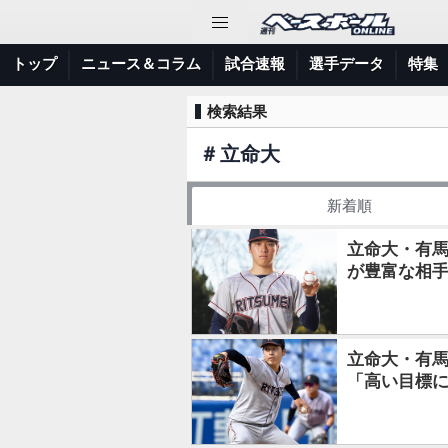
トップ
ニュース＆コラム
試合速報
選手データ
特集
検索結果
＃
立命大
新着順
立命大・有馬
が豊富な相
立命大・有馬
「高い目標