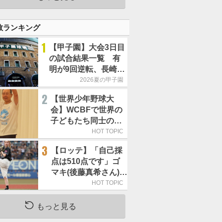
数ランキング
1
【甲子園】大会3日目
の試合結果一覧 有
明が9回逆転、長崎日
大は15得点で大勝
2026夏の甲子園
2
【世界少年野球大
会】WCBFで世界の
子どもたち同士の
「友情の輪」が広が
HOT TOPIC
る理由
3
【ロッテ】「自己採
点は510点です」ゴ
マキ(後藤真希さん)が
セレモニアルピッチ
HOT TOPIC
もっと見る