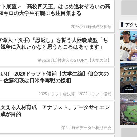
ラフト展望＞「高校四天王」はじめ逸材ぞろいの高
59キロの大学生右腕にも注目集まる
アク
2025プロ野球総決算号
立命大・投手)『恩返し』を誓う大器晩成型「ち
の競争に入れたかなと思うところはあります」
第56回明治神宮大会STORY【大学の部】
い!! 2026ドラフト候補【大学生編】仙台大の
腕・佐藤幻瑛は日米争奪戦の様相
2025ドラフト総決算 2026ドラフト候補
を支える人材育成 アナリスト、データサイエン
育成が目的
第4回野球データ分析競技会