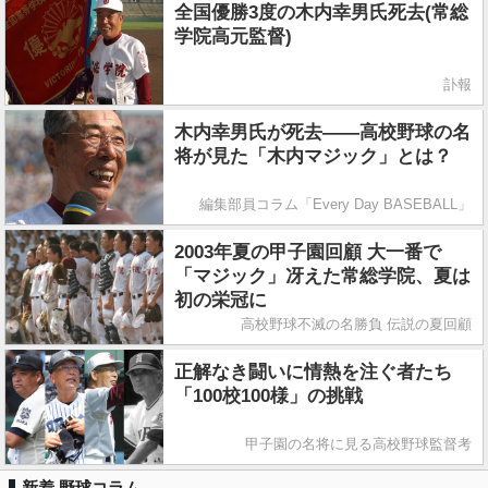
全国優勝3度の木内幸男氏死去(常総
学院高元監督)
訃報
木内幸男氏が死去――高校野球の名
将が見た「木内マジック」とは？
編集部員コラム「Every Day BASEBALL」
2003年夏の甲子園回顧 大一番で
「マジック」冴えた常総学院、夏は
初の栄冠に
高校野球不滅の名勝負 伝説の夏回顧
正解なき闘いに情熱を注ぐ者たち
「100校100様」の挑戦
甲子園の名将に見る高校野球監督考
新着 野球コラム