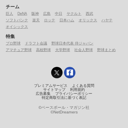
チーム
巨人
DeNA
阪神
広島
中日
ヤクルト
西武
ソフトバンク
楽天
ロッテ
日本ハム
オリックス
ハヤテ
オイシックス
特集
プロ野球
ドラフト会議
野球日本代表 侍ジャパン
アマチュア野球
高校野球
大学野球
社会人野球
野球まとめ
プレミアムサービス
よくある質問
サイトマップ
利用規約
広告募集
プライバシーポリシー
特定商取引法に基づく表記
©ベースボール・マガジン社
©NetDreamers