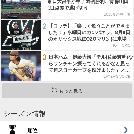
東日大昌平が甲子園初勝利、青森山田
は1点差で逃げ切り
2026夏の甲子園
2
【ロッテ】「楽しく歌うことができま
した！」水曜日のカンパネラ、8月8日
のオリックス戦(ZOZOマリン)に来場
HOT TOPIC
3
日本ハム・伊藤大海「テル(佐藤輝明)な
らワンチャン振ってくれるかなと思っ
て超スローカーブを投げました」／魔
球
PLAYER'S VOICE
もっと見る
シーズン情報
順位