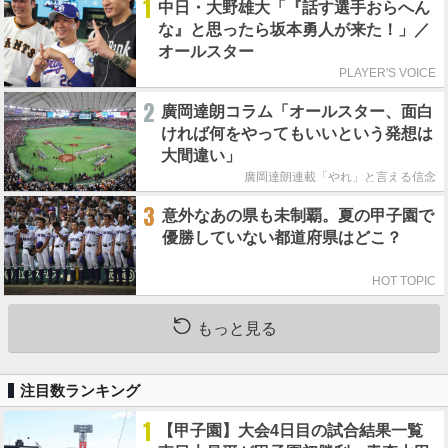
1
中日・大野雄大「『話す選手おらへん
な』と思ったら坂本勇人が来た！」／
オールスター
PLAYER'S VOICE
2
廣岡達朗コラム「オールスター、面白
ければ何をやってもいいという発想は
大間違い」
廣岡達朗連載「やれ」と言える信念
3
意外なあの県も未制覇。夏の甲子園で
優勝していない都道府県はどこ？
HOT TOPIC
もっと見る
注目数ランキング
1
【甲子園】大会4日目の試合結果一覧