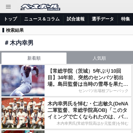
トップ
ニュース＆コラム
試合速報
選手データ
特集
検索結果
＃
木内幸男
新着順
人気順
【常総学院（茨城）5年ぶり10回
目】34年前、突然のセンバツ初出
場。島田監督は当時の雪辱を果たせ
るか
センバツ出場校プレーバック
木内幸男氏を悼む・仁志敏久(DeNA
二軍監督、常総学院高OB)「このタ
イミングで亡くなられたのは、バト
ンを渡されたのかなという気がしま
木内幸男氏(常総学院高ほか元監督)を悼む
す」