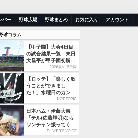
ンバー
野球広場
野球まとめ
お気に入り
アカウント
 野球コラム
【甲子園】大会4日目
の試合結果一覧 東日
大昌平が甲子園初勝
利、青森山田は1点差
2026夏の甲子園
で逃げ切り
【ロッテ】「楽しく歌
うことができまし
た！」水曜日のカンパ
ネラ、8月8日のオリッ
HOT TOPIC
クス戦(ZOZOマリン)
日本ハム・伊藤大海
に来場
「テル(佐藤輝明)なら
ワンチャン振ってくれ
るかなと思って超スロ
PLAYER'S VOICE