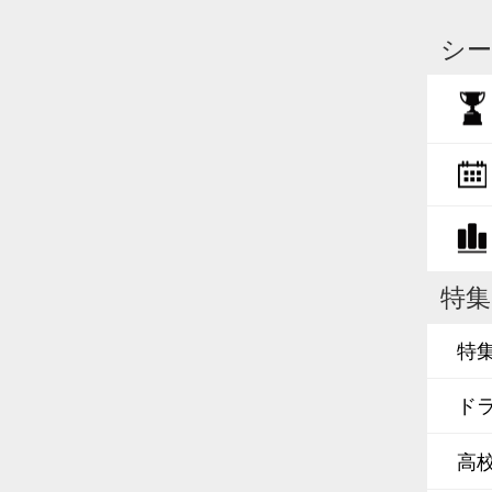
シー
特集
特
ド
高