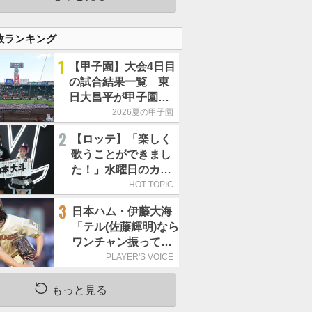
数ランキング
1
【甲子園】大会4日目
の試合結果一覧 東
日大昌平が甲子園初
勝利、青森山田は1点
2026夏の甲子園
差で逃げ切り
2
【ロッテ】「楽しく
歌うことができまし
た！」水曜日のカン
パネラ、8月8日のオ
HOT TOPIC
リックス戦(ZOZOマ
3
日本ハム・伊藤大海
リン)に来場
「テル(佐藤輝明)なら
ワンチャン振ってく
れるかなと思って超
PLAYER'S VOICE
スローカーブを投げ
ました」／魔球
もっと見る