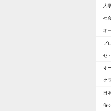
大
社
オ
プ
セ
オ
クラ
日
侍