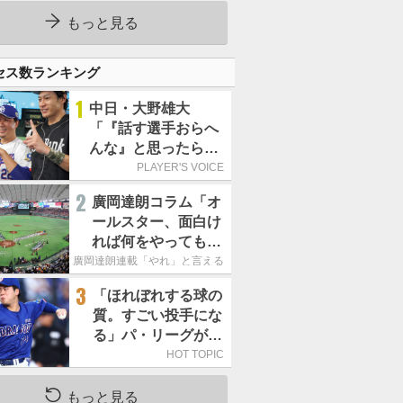
ーカーブを投げまし
た」／魔球
もっと見る
セス数ランキング
1
中日・大野雄大
「『話す選手おらへ
んな』と思ったら坂
本勇人が来た！」／
PLAYER'S VOICE
オールスター
2
廣岡達朗コラム「オ
ールスター、面白け
れば何をやってもい
いという発想は大間
廣岡達朗連載「やれ」と言える信念
違い」
3
「ほれぼれする球の
質。すごい投手にな
る」パ・リーグが驚
いた「中日の左腕」
HOT TOPIC
は
もっと見る