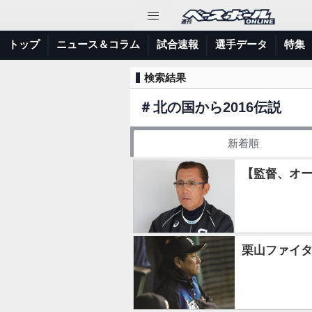
トップ
ニュース＆コラム
試合速報
選手データ
特集
検索結果
＃
北の国から2016伝説
新着順
【監督、オー
栗山ファイタ