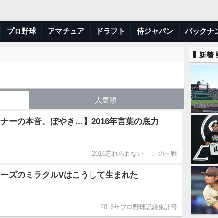
プロ野球
アマチュア
ドラフト
侍ジャパン
バックナ
新着
人気順
ナーの本音、ぼやき…】2016年言葉の底力
2016忘れられない、 この一戦
ーズのミラクルVはこうして生まれた
2016年プロ野球記録集計号