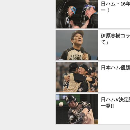
日ハム・16
ー！
伊原春樹コラ
て」
日本ハム優勝
日ハムV決定
一発!!