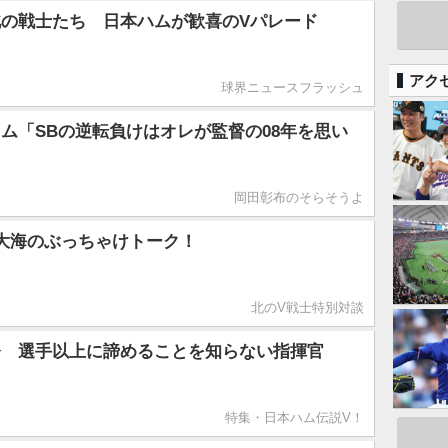
の戦士たち 日本ハムが歓喜のVパレード
アク
球界ニュースフラッシュ
ム「SBの逆転負けはオレが監督の08年を思い
岡田彰布のそらそうよ
大海のぶっちゃけトーク！
北のV戦士特別対談
督 選手以上に諦めることを知らない指揮官
特集・日本ハム伝説V！