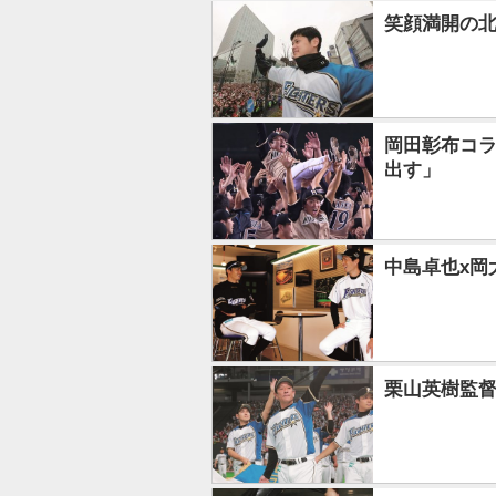
笑顔満開の北
岡田彰布コラ
出す」
中島卓也x岡
栗山英樹監