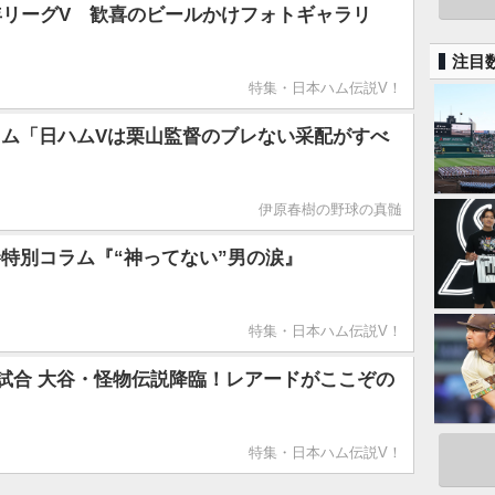
年リーグV 歓喜のビールかけフォトギャラリ
注目
特集・日本ハム伝説V！
ム「日ハムVは栗山監督のブレない采配がすべ
伊原春樹の野球の真髄
特別コラム『“神ってない”男の涙』
特集・日本ハム伝説V！
試合 大谷・怪物伝説降臨！レアードがここぞの
特集・日本ハム伝説V！