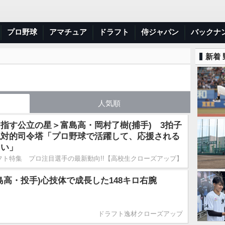
プロ野球
アマチュア
ドラフト
侍ジャパン
バックナ
新着
人気順
指す公立の星＞富島高・岡村了樹(捕手) 3拍子
絶対的司令塔「プロ野球で活躍して、応援される
たい」
ラフト特集 プロ注目選手の最新動向!!【高校生クローズアップ】
島高・投手)心技体で成長した148キロ右腕
ドラフト逸材クローズアップ