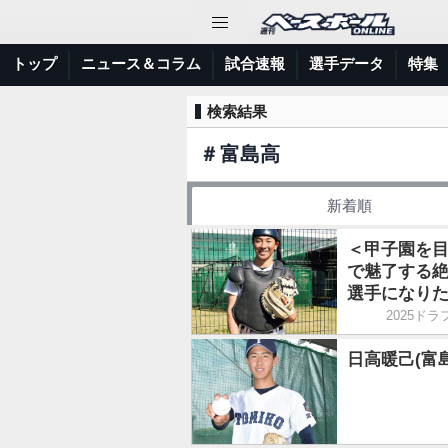
トップ
ニュース＆コラム
試合速報
選手データ
特集
検索結果
＃
富島高
新着順
＜甲子園を目
で魅了する
選手になり
2025ド
日高暖己(富