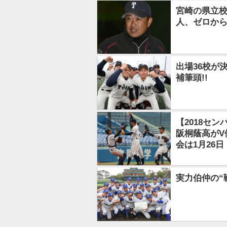
宮崎の県立校
人、ゼロから
出場36校が
補筆頭!!
【2018セ
阪桐蔭高がV
会は1月26日
実力伯仲の“