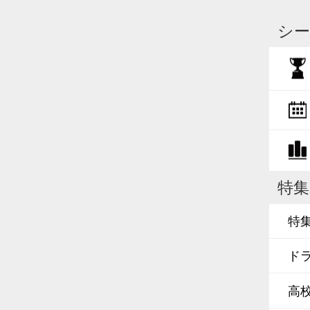
シー
特集
特
ド
高