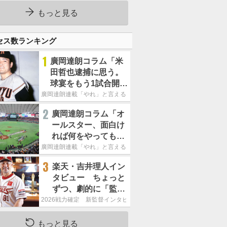
持って球場に立つ
もっと見る
セス数ランキング
1
廣岡達朗コラム「米
田哲也逮捕に思う。
球宴をもう1試合開催
でOB救済を」
廣岡達朗連載「やれ」と言える信念
2
廣岡達朗コラム「オ
ールスター、面白け
れば何をやってもい
いという発想は大間
廣岡達朗連載「やれ」と言える信念
違い」
3
楽天・吉井理人イン
タビュー ちょっと
ずつ、劇的に「監督
が代わると何もかも
2026戦力確定 新監督インタビュー
が変わるというの
は、チームにとって
もっと見る