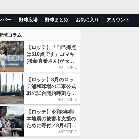
ンバー
野球広場
野球まとめ
お気に入り
アカウント
 野球コラム
【ロッテ】「自己採点
は510点です」ゴマキ
(後藤真希さん)がセレ
モニアルピッチ
HOT TOPIC
【ロッテ】8月のロッ
テ浦和球場の二軍公式
戦の試合開始時刻を午
前10時30分に変更
HOT TOPIC
【ロッテ】令和8年熊
本地震の被害者支援の
ために寄付／8月4日に
は選手たちが募金箱を
HOT TOPIC