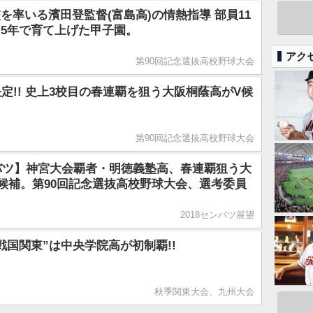
を率いる濱田登監督(富島高)の情熱指導 部員11
5年で育て上げた甲子園。
アク
第90回記念選抜高校野球大会
決定!! 史上3校目の春連覇を狙う大阪桐蔭高がV候
第90回記念選抜高校野球大会
ンバツ】神宮大会覇者・明徳義塾高、春連覇狙う大
候補。第90回記念選抜高校野球大会、選考委員
2018センバツ展望
戦国関東”は中央学院高が初制覇!!
秋季関東大会、九州大会