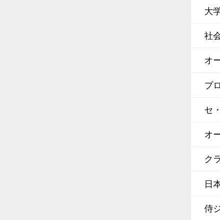
大
社
オ
プ
セ
オ
クラ
日
侍