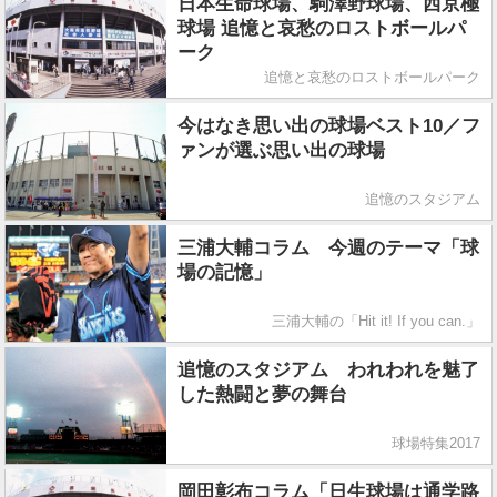
日本生命球場、駒澤野球場、西京極
球場 追憶と哀愁のロストボールパ
ーク
追憶と哀愁のロストボールパーク
今はなき思い出の球場ベスト10／フ
ァンが選ぶ思い出の球場
追憶のスタジアム
三浦大輔コラム 今週のテーマ「球
場の記憶」
三浦大輔の「Hit it! If you can.」
追憶のスタジアム われわれを魅了
した熱闘と夢の舞台
球場特集2017
岡田彰布コラム「日生球場は通学路