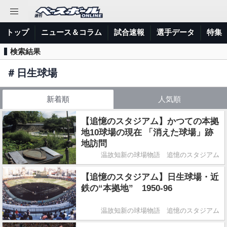
トップ
ニュース＆コラム
試合速報
選手データ
特集
検索結果
＃
日生球場
新着順
人気順
【追憶のスタジアム】かつての本拠
地10球場の現在 「消えた球場」跡
地訪問
温故知新の球場物語 追憶のスタジアム
【追憶のスタジアム】日生球場・近
鉄の“本拠地” 1950-96
温故知新の球場物語 追憶のスタジアム