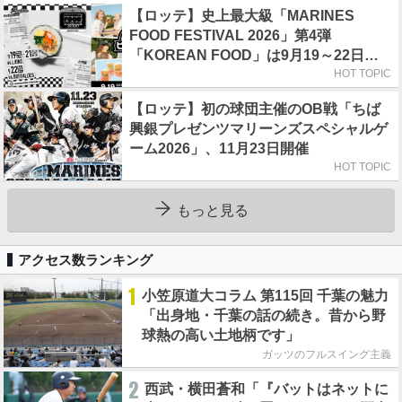
【ロッテ】史上最大級「MARINES
FOOD FESTIVAL 2026」第4弾
「KOREAN FOOD」は9月19～22日／
初日はビール半額デー
HOT TOPIC
【ロッテ】初の球団主催のOB戦「ちば
興銀プレゼンツマリーンズスペシャルゲ
ーム2026」、11月23日開催
HOT TOPIC
もっと見る
アクセス数ランキング
1
小笠原道大コラム 第115回 千葉の魅力
「出身地・千葉の話の続き。昔から野
球熱の高い土地柄です」
ガッツのフルスイング主義
2
西武・横田蒼和「『バットはネットに