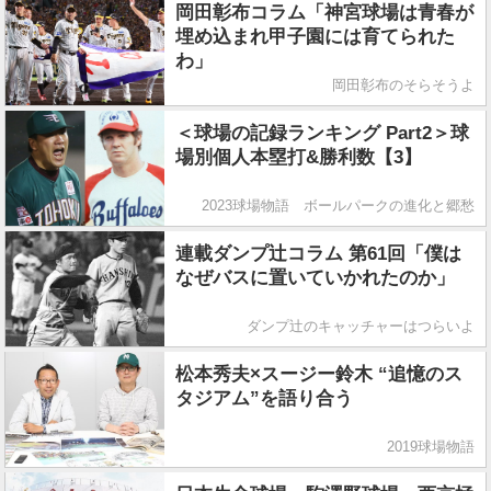
岡田彰布コラム「神宮球場は青春が
埋め込まれ甲子園には育てられた
わ」
岡田彰布のそらそうよ
＜球場の記録ランキング Part2＞球
場別個人本塁打&勝利数【3】
2023球場物語 ボールパークの進化と郷愁
連載ダンプ辻コラム 第61回「僕は
なぜバスに置いていかれたのか」
ダンプ辻のキャッチャーはつらいよ
松本秀夫×スージー鈴木 “追憶のス
タジアム”を語り合う
2019球場物語