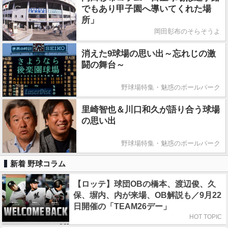
でもあり甲子園へ導いてくれた場
所」
岡田彰布のそらそうよ
消えた9球場の思い出～忘れじの激
闘の舞台～
野球場特集・魅惑のボールパーク
里崎智也＆川口和久が語り合う球場
の思い出
野球場特集・魅惑のボールパーク
新着 野球コラム
【ロッテ】球団OBの橋本、渡辺俊、久
保、塀内、内が来場、OB解説も／9月22
日開催の「TEAM26デー」
HOT TOPIC