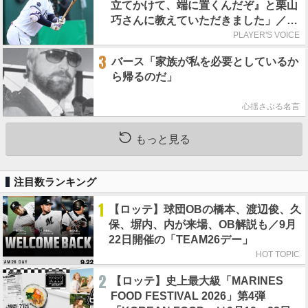
立てかけて、端に置くんだぞ』と栗山
巧さんに教えていただきました」／憧
れの人からの金言
PLAYER'S VOICE
3
バース「家族が私を必要としているか
ら帰るのだ」
心揺さぶる名言
もっと見る
注目数ランキング
1
【ロッテ】球団OBの橋本、渡辺俊、久
保、塀内、内が来場、OB解説も／9月
22日開催の「TEAM26デー」
HOT TOPIC
2
【ロッテ】史上最大級「MARINES
FOOD FESTIVAL 2026」第4弾