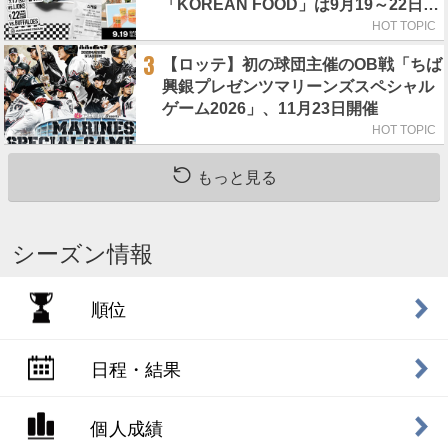
「KOREAN FOOD」は9月19～22日／
初日はビール半額デー
HOT TOPIC
3
【ロッテ】初の球団主催のOB戦「ちば
興銀プレゼンツマリーンズスペシャル
ゲーム2026」、11月23日開催
HOT TOPIC
もっと見る
シーズン情報
順位
日程・結果
個人成績