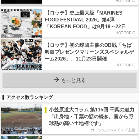
HOT TOPIC
【ロッテ】史上最大級「MARINES
FOOD FESTIVAL 2026」第4弾
「KOREAN FOOD」は9月19～22日／
初日はビール半額デー
HOT TOPIC
【ロッテ】初の球団主催のOB戦「ちば
興銀プレゼンツマリーンズスペシャルゲ
ーム2026」、11月23日開催
HOT TOPIC
もっと見る
アクセス数ランキング
1
小笠原道大コラム 第115回 千葉の魅力
「出身地・千葉の話の続き。昔から野
球熱の高い土地柄です」
ガッツのフルスイング主義