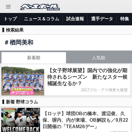
トップ
ニュース＆コラム
試合速報
選手データ
特集
検索結果
＃
楢岡美和
新着順
人気順
【女子野球展望】国内での強化が期
待されるシーズン 新たなスター候
補誕生なるか？
2017プロ・アマ球界大展望
新着 野球コラム
【ロッテ】球団OBの橋本、渡辺俊、久
保、塀内、内が来場、OB解説も／9月22
日開催の「TEAM26デー」