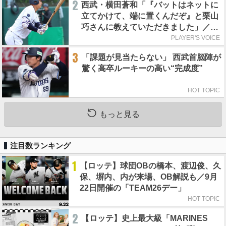
2
西武・横田蒼和「『バットはネットに
立てかけて、端に置くんだぞ』と栗山
巧さんに教えていただきました」／憧
れの人からの金言
PLAYER'S VOICE
3
「課題が見当たらない」 西武首脳陣が
驚く高卒ルーキーの高い“完成度”
HOT TOPIC
もっと見る
注目数ランキング
1
【ロッテ】球団OBの橋本、渡辺俊、久
保、塀内、内が来場、OB解説も／9月
22日開催の「TEAM26デー」
HOT TOPIC
2
【ロッテ】史上最大級「MARINES