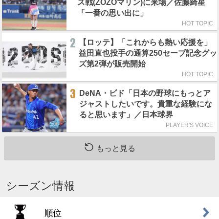
ス戦(ZOZOマリン)に来場／佐藤綺星
「一番の思い出に」
HOT TOPIC
2
【ロッテ】「これからも熱い応援を」
益田直也投手の通算250セーブ記念グッ
ズ第2弾が販売開始
HOT TOPIC
3
DeNA・ビド「日本の野球にもっとア
ジャストしたいです。貴重な経験にな
ると思います」／日本球界
PLAYER'S VOICE
もっと見る
シーズン情報
順位