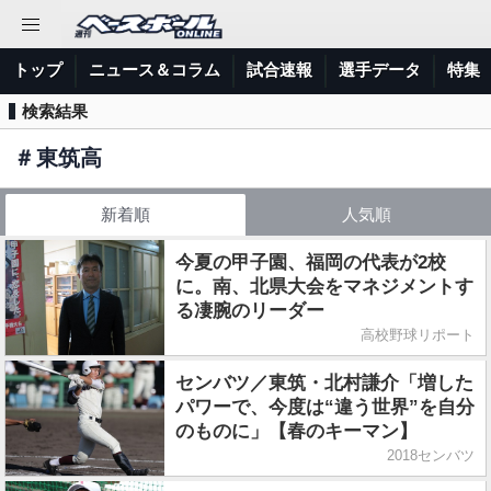
トップ
ニュース＆コラム
試合速報
選手データ
特集
検索結果
＃
東筑高
新着順
人気順
今夏の甲子園、福岡の代表が2校
に。南、北県大会をマネジメントす
る凄腕のリーダー
高校野球リポート
センバツ／東筑・北村謙介「増した
パワーで、今度は“違う世界”を自分
のものに」【春のキーマン】
2018センバツ