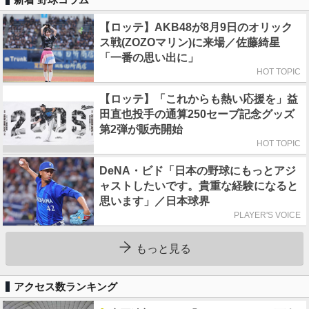
【ロッテ】AKB48が8月9日のオリック
ス戦(ZOZOマリン)に来場／佐藤綺星
「一番の思い出に」
HOT TOPIC
【ロッテ】「これからも熱い応援を」益
田直也投手の通算250セーブ記念グッズ
第2弾が販売開始
HOT TOPIC
DeNA・ビド「日本の野球にもっとアジ
ャストしたいです。貴重な経験になると
思います」／日本球界
PLAYER'S VOICE
もっと見る
アクセス数ランキング