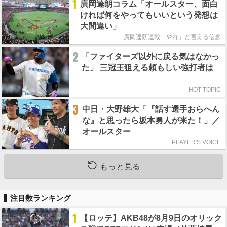
1
廣岡達朗コラム「オールスター、面白
ければ何をやってもいいという発想は
大間違い」
廣岡達朗連載「やれ」と言える信念
2
「ファイターズ以外に戻る気はなかっ
た」 三冠王狙える頼もしい強打者は
HOT TOPIC
3
中日・大野雄大「『話す選手おらへん
な』と思ったら坂本勇人が来た！」／
オールスター
PLAYER'S VOICE
もっと見る
注目数ランキング
1
【ロッテ】AKB48が8月9日のオリック