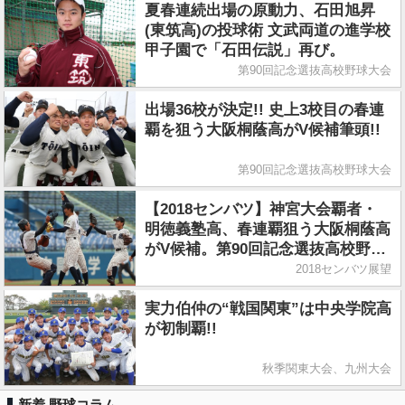
夏春連続出場の原動力、石田旭昇
(東筑高)の投球術 文武両道の進学校
甲子園で「石田伝説」再び。
第90回記念選抜高校野球大会
出場36校が決定!! 史上3校目の春連
覇を狙う大阪桐蔭高がV候補筆頭!!
第90回記念選抜高校野球大会
【2018センバツ】神宮大会覇者・
明徳義塾高、春連覇狙う大阪桐蔭高
がV候補。第90回記念選抜高校野球
大会、選考委員会は1月26日
2018センバツ展望
実力伯仲の“戦国関東”は中央学院高
が初制覇!!
秋季関東大会、九州大会
新着 野球コラム