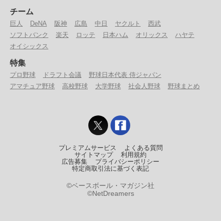
チーム
巨人
DeNA
阪神
広島
中日
ヤクルト
西武
ソフトバンク
楽天
ロッテ
日本ハム
オリックス
ハヤテ
オイシックス
特集
プロ野球
ドラフト会議
野球日本代表 侍ジャパン
アマチュア野球
高校野球
大学野球
社会人野球
野球まとめ
プレミアムサービス
よくある質問
サイトマップ
利用規約
広告募集
プライバシーポリシー
特定商取引法に基づく表記
©ベースボール・マガジン社
©NetDreamers