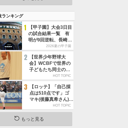
良くないことなんで
す」
数ランキング
1
【甲子園】大会3日目
の試合結果一覧 有
明が9回逆転、長崎日
大は15得点で大勝
2026夏の甲子園
2
【世界少年野球大
会】WCBFで世界の
子どもたち同士の
「友情の輪」が広が
HOT TOPIC
る理由
3
【ロッテ】「自己採
点は510点です」ゴ
マキ(後藤真希さん)が
セレモニアルピッチ
HOT TOPIC
もっと見る