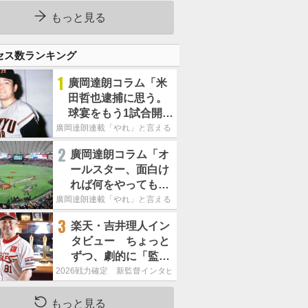
もっと見る
セス数ランキング
1
廣岡達朗コラム「米
田哲也逮捕に思う。
球宴をもう1試合開催
でOB救済を」
廣岡達朗連載「やれ」と言える信念
2
廣岡達朗コラム「オ
ールスター、面白け
れば何をやってもい
いという発想は大間
廣岡達朗連載「やれ」と言える信念
違い」
3
楽天・吉井理人イン
タビュー ちょっと
ずつ、劇的に「監督
が代わると何もかも
2026戦力確定 新監督インタビュー
が変わるというの
は、チームにとって
もっと見る