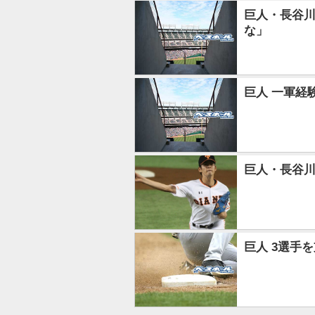
巨人・長谷
な」
巨人 一軍経
巨人・長谷川潤
巨人 3選手