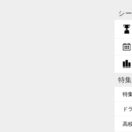
シー
特集
特
ド
高