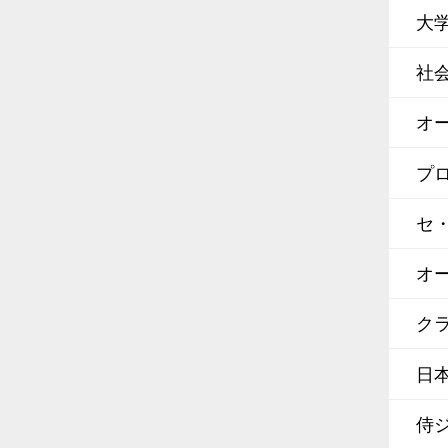
大
社
オ
プ
セ
オ
クラ
日
侍