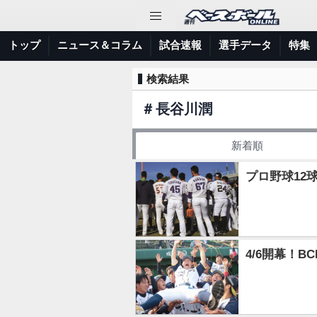
トップ
ニュース＆コラム
試合速報
選手データ
特集
検索結果
＃
長谷川潤
新着順
プロ野球12
4/6開幕！