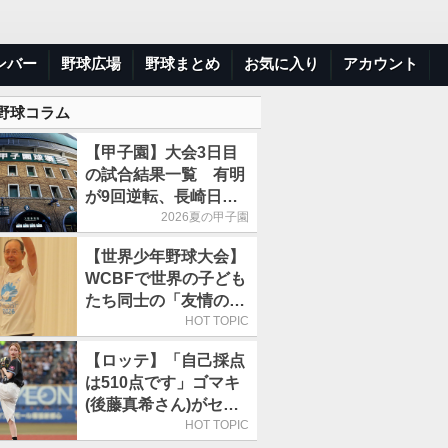
ンバー
野球広場
野球まとめ
お気に入り
アカウント
 野球コラム
【甲子園】大会3日目
の試合結果一覧 有明
が9回逆転、長崎日大
は15得点で大勝
2026夏の甲子園
【世界少年野球大会】
WCBFで世界の子ども
たち同士の「友情の
輪」が広がる理由
HOT TOPIC
【ロッテ】「自己採点
は510点です」ゴマキ
(後藤真希さん)がセレ
モニアルピッチ
HOT TOPIC