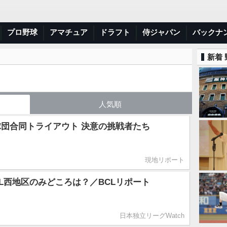
プロ野球
アマチュア
ドラフト
侍ジャパン
バックナ
新着
人気順
球団合同トライアウト 決意の挑戦者たち
現地リポート
BCL西地区のみどころは？／BCLリポート
日本独立リーグWatch