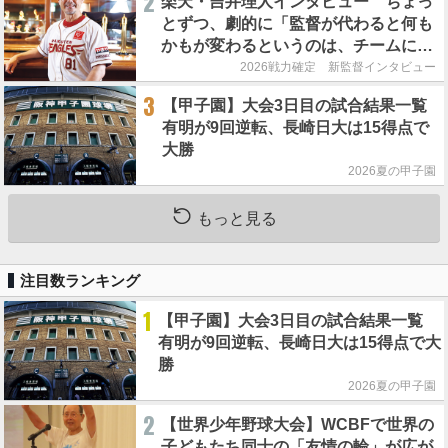
2
楽天・吉井理人インタビュー ちょっ
とずつ、劇的に「監督が代わると何も
かもが変わるというのは、チームにと
って良くないことなんです」
2026戦力確定 新監督インタビュー
3
【甲子園】大会3日目の試合結果一覧
有明が9回逆転、長崎日大は15得点で
大勝
2026夏の甲子園
もっと見る
注目数ランキング
1
【甲子園】大会3日目の試合結果一覧
有明が9回逆転、長崎日大は15得点で大
勝
2026夏の甲子園
2
【世界少年野球大会】WCBFで世界の
子どもたち同士の「友情の輪」が広が