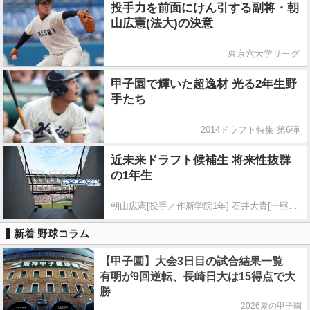
投手力を前面にけん引する副将・朝
山広憲(法大)の決意
東京六大学リーグ
甲子園で輝いた超逸材 光る2年生野
手たち
2014ドラフト特集 第6弾
近未来ドラフト候補生 将来性抜群
の1年生
朝山広憲[投手／作新学院1年] 石井大貴[一塁手／常総学院1年] 相原大也[三塁手／星陵1年]
新着 野球コラム
【甲子園】大会3日目の試合結果一覧
有明が9回逆転、長崎日大は15得点で大
勝
2026夏の甲子園