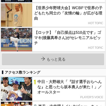
【世界少年野球大会】WCBFで世界の子
どもたち同士の「友情の輪」が広がる理
由
HOT TOPIC
【ロッテ】「自己採点は510点です」ゴ
マキ(後藤真希さん)がセレモニアルピッ
チ
HOT TOPIC
もっと見る
アクセス数ランキング
1
中日・大野雄大「『話す選手おらへん
な』と思ったら坂本勇人が来た！」／
オールスター
PLAYER'S VOICE