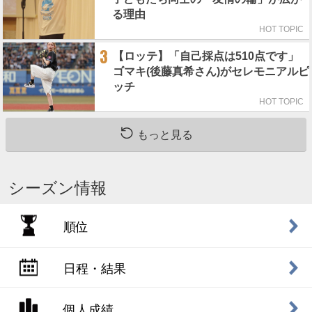
る理由
HOT TOPIC
3
【ロッテ】「自己採点は510点です」
ゴマキ(後藤真希さん)がセレモニアルピ
ッチ
HOT TOPIC
もっと見る
シーズン情報
順位
日程・結果
個人成績