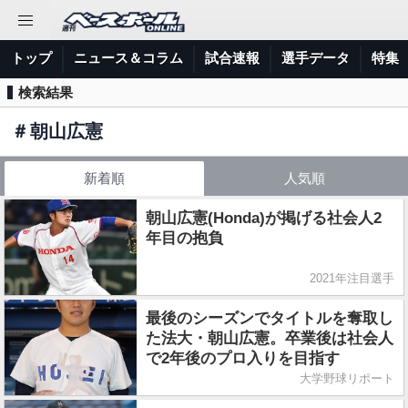
トップ
ニュース＆コラム
試合速報
選手データ
特集
検索結果
＃
朝山広憲
新着順
人気順
朝山広憲(Honda)が掲げる社会人2
年目の抱負
2021年注目選手
最後のシーズンでタイトルを奪取し
た法大・朝山広憲。卒業後は社会人
で2年後のプロ入りを目指す
大学野球リポート