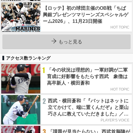
【ロッテ】初の球団主催のOB戦「ちば
興銀プレゼンツマリーンズスペシャルゲ
ーム2026」、11月23日開催
HOT TOPIC
もっと見る
アクセス数ランキング
1
「今の状況は理想的」一軍好調が二軍
育成に好影響をもたらす西武 象徴は
高卒新人・横田蒼和
HOT TOPIC
2
西武・横田蒼和「『バットはネットに
立てかけて、端に置くんだぞ』と栗山
巧さんに教えていただきました」／憧
れの人からの金言
PLAYER'S VOICE
3
「課題が見当たらない」 西武首脳陣が