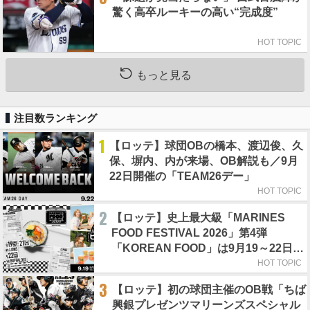
驚く高卒ルーキーの高い“完成度”
HOT TOPIC
もっと見る
注目数ランキング
1
【ロッテ】球団OBの橋本、渡辺俊、久
保、塀内、内が来場、OB解説も／9月
22日開催の「TEAM26デー」
HOT TOPIC
2
【ロッテ】史上最大級「MARINES
FOOD FESTIVAL 2026」第4弾
「KOREAN FOOD」は9月19～22日／
初日はビール半額デー
HOT TOPIC
3
【ロッテ】初の球団主催のOB戦「ちば
興銀プレゼンツマリーンズスペシャル