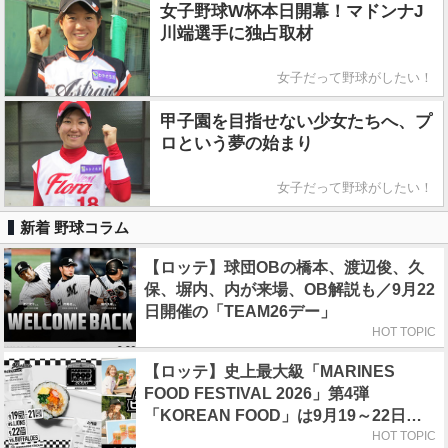
女子野球W杯本日開幕！マドンナJ
川端選手に独占取材
女子だって野球がしたい！
甲子園を目指せない少女たちへ、プ
ロという夢の始まり
女子だって野球がしたい！
新着 野球コラム
【ロッテ】球団OBの橋本、渡辺俊、久
保、塀内、内が来場、OB解説も／9月22
日開催の「TEAM26デー」
HOT TOPIC
【ロッテ】史上最大級「MARINES
FOOD FESTIVAL 2026」第4弾
「KOREAN FOOD」は9月19～22日／
初日はビール半額デー
HOT TOPIC