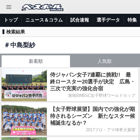
トップ
ニュース＆コラム
試合速報
選手データ
特集
検索結果
＃
中島梨紗
新着順
人気順
侍ジャパン女子7連覇に挑戦!! 最
終ロースター20選手が決定 広島・
三次で充実の強化合宿
第9回WBSC女子野球ワールドカップ
【女子野球展望】国内での強化が期
待されるシーズン 新たなスター候
補誕生なるか？
2017プロ・アマ球界大展望