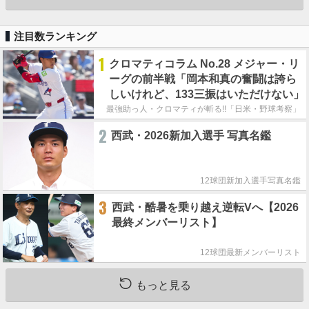
注目数ランキング
1
クロマティコラム No.28 メジャー・リ
ーグの前半戦「岡本和真の奮闘は誇ら
しいけれど、133三振はいただけない」
最強助っ人・クロマティが斬る!!「日米・野球考察」
2
西武・2026新加入選手 写真名鑑
12球団新加入選手写真名鑑
3
西武・酷暑を乗り越え逆転Vへ【2026
最終メンバーリスト】
12球団最新メンバーリスト
もっと見る