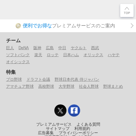
便利でお得な
プレミアムサービスのご案内
P
チーム
巨人
DeNA
阪神
広島
中日
ヤクルト
西武
ソフトバンク
楽天
ロッテ
日本ハム
オリックス
ハヤテ
オイシックス
特集
プロ野球
ドラフト会議
野球日本代表 侍ジャパン
アマチュア野球
高校野球
大学野球
社会人野球
野球まとめ
プレミアムサービス
よくある質問
サイトマップ
利用規約
広告募集
プライバシーポリシー