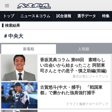
トップ
ニュース＆コラム
試合速報
選手データ
特集
検索結果
＃
中央大
新着順
人気順
香坂英典コラム 第69回 素晴らし
い出会いから始まったこと 阿部東
司さんとその息子・慎之助編(前編)
裏方が見たジャイアンツ
古賀悠斗(中大・捕手) 「戦国東
都」で磨かれた強肩強打捕手
ドラフト逸材クローズアップ