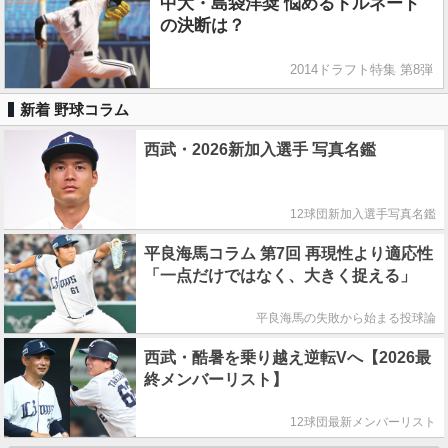
中大・島袋洋奨 悩めるトルネード
の決断は？
2014ドラフト特集 第8弾
新着 野球コラム
西武・2026新加入選手 写真名鑑
12球団新加入選手写真名鑑
平良海馬コラム 第7回 再現性より適応性
「一点だけではなく、大きく捉える」
平良海馬の失敗から始まる投球論
西武・酷暑を乗り越え逆転Vへ【2026最
終メンバーリスト】
12球団最新メンバーリスト