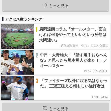
もっと見る
アクセス数ランキング
1
廣岡達朗コラム「オールスター、面白
ければ何をやってもいいという発想は
大間違い」
廣岡達朗連載「やれ」と言える信念
2
中日・大野雄大「『話す選手おらへん
な』と思ったら坂本勇人が来た！」／
オールスター
PLAYER'S VOICE
3
「ファイターズ以外に戻る気はなかっ
た」 三冠王狙える頼もしい強打者は
HOT TOPIC
もっと見る