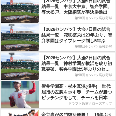
【2026センバツ】大会9日目の試合
結果一覧 中京大中京、智弁学園、
専大松戸、大阪桐蔭が準決勝進出
第98回センバツ高校野球
【2026センバツ】大会7日目の試合
結果一覧 花咲徳栄は23年ぶり、智
弁学園はタイブレーク制し5年ぶり
の8強
第98回センバツ高校野球
【2026センバツ】大会2日目の試合
結果一覧 神村学園が横浜を破り初
戦突破、智弁学園は5年ぶりのセン
バツ勝利
第98回センバツ高校野球
智弁学園高・杉本真滉(投手) 世代
屈指の左腕を示す春「チームが勝つ
ピッチングをして、チームを日本一
に導く」
ドラフト逸材クローズアップ
帝京高が名門復活優勝！ 16年ぶり