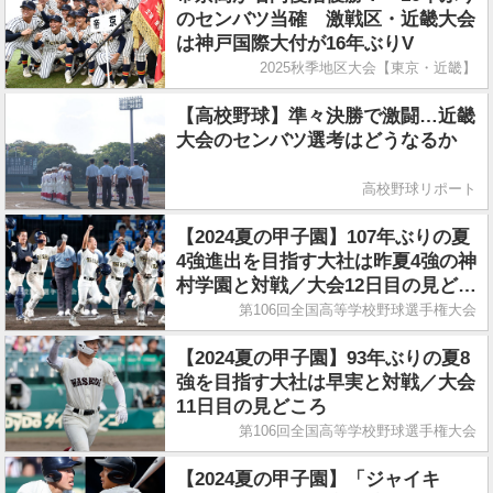
のセンバツ当確 激戦区・近畿大会
は神戸国際大付が16年ぶりV
2025秋季地区大会【東京・近畿】
【高校野球】準々決勝で激闘…近畿
大会のセンバツ選考はどうなるか
高校野球リポート
【2024夏の甲子園】107年ぶりの夏
4強進出を目指す大社は昨夏4強の神
村学園と対戦／大会12日目の見どこ
ろ
第106回全国高等学校野球選手権大会
【2024夏の甲子園】93年ぶりの夏8
強を目指す大社は早実と対戦／大会
11日目の見どころ
第106回全国高等学校野球選手権大会
【2024夏の甲子園】「ジャイキ