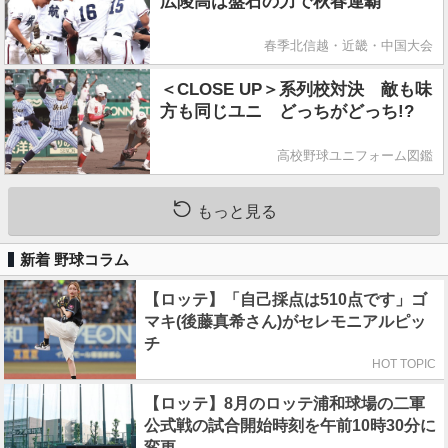
広陵高は盤石の力で秋春連覇
春季北信越・近畿・中国大会
＜CLOSE UP＞系列校対決 敵も味
方も同じユニ どっちがどっち!?
高校野球ユニフォーム図鑑
もっと見る
新着 野球コラム
【ロッテ】「自己採点は510点です」ゴ
マキ(後藤真希さん)がセレモニアルピッ
チ
HOT TOPIC
【ロッテ】8月のロッテ浦和球場の二軍
公式戦の試合開始時刻を午前10時30分に
変更