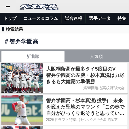
トップ
ニュース＆コラム
試合速報
選手データ
特集
検索結果
＃
智弁学園高
新着順
人気順
大阪桐蔭高が最多タイ5度目のV
智弁学園高の左腕・杉本真滉は力尽
きるも大健闘の準優勝
第98回選抜高校野球大会
智弁学園高・杉本真滉(投手) 未来
を変えた聖地のマウンド「この春で
自分がひっくり返そうと思っていま
した」
2026ドラフト特集【センバツ甲子園で猛アピール】