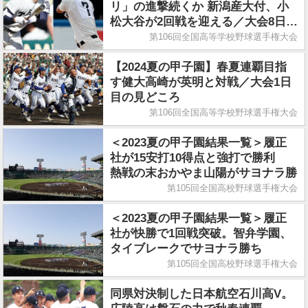
リ」の進撃続くか 新潟産大付、小
松大谷が2回戦を迎える／大会8日目
の見どころ
第106回全国高等学校野球選手権大会
【2024夏の甲子園】春夏連覇目指
す健大高崎が英明と対戦／大会1日
目の見どころ
第106回全国高等学校野球選手権大会
＜2023夏の甲子園結果一覧＞履正
社が15安打10得点と強打で勝利
熱戦の末おかやま山陽がサヨナラ勝
第105回全国高校野球選手権大会
＜2023夏の甲子園結果一覧＞履正
社が快勝で1回戦突破。智弁学園、
タイブレークでサヨナラ勝ち
第105回全国高校野球選手権大会
同県対決制した日本航空石川高V。