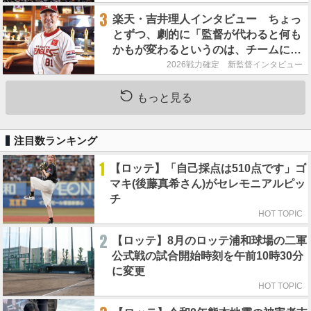
3
楽天・吉井理人インタビュー ちょっ
とずつ、劇的に「監督が代わると何も
かもが変わるというのは、チームにと
って良くないことなんです」
2026戦力確定 新監督インタビュー
もっと見る
注目数ランキング
1
【ロッテ】「自己採点は510点です」ゴ
マキ(後藤真希さん)がセレモニアルピッ
チ
HOT TOPIC
2
【ロッテ】8月のロッテ浦和球場の二軍
公式戦の試合開始時刻を午前10時30分
に変更
HOT TOPIC