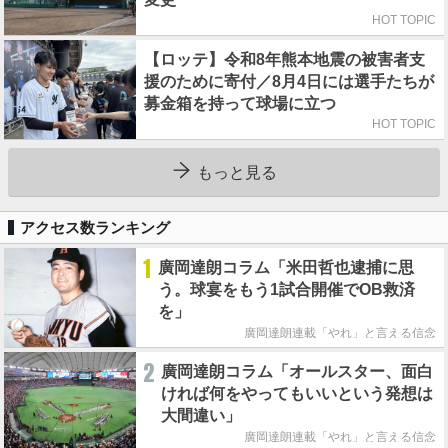
HOT TOPIC
【ロッテ】令和8年熊本地震の被害者支
援のために寄付／8月4日には選手たちが
募金箱を持って球場に立つ
HOT TOPIC
もっと見る
アクセス数ランキング
1
廣岡達朗コラム「米田哲也逮捕に思
う。球宴をもう1試合開催でOB救済
を」
廣岡達朗連載「やれ」と言える信念
2
廣岡達朗コラム「オールスター、面白
ければ何をやってもいいという発想は
大間違い」
廣岡達朗連載「やれ」と言える信念