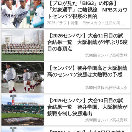
【プロが見た「BIG3」の印象】
「対象選手」に熱視線 NPBスカウ
トセンバツ視察の目的
2026ドラフト特集 日米スカウト注目の高校球児
【2026センバツ】大会11日目の試
合結果一覧 大阪桐蔭が4年ぶり5度
目の春頂点
第98回センバツ高校野球
【センバツ】智弁学園高と大阪桐蔭
高のセンバツ決勝は大熱戦の予感
第98回選抜高校野球大会
【2026センバツ】大会10日目の試
合結果一覧 智弁学園、大阪桐蔭が
接戦を制し決勝進出
第98回センバツ高校野球