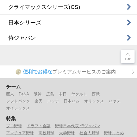
クライマックスシリーズ(CS)
日本シリーズ
侍ジャパン
便利でお得な
プレミアムサービスのご案内
P
チーム
巨人
DeNA
阪神
広島
中日
ヤクルト
西武
ソフトバンク
楽天
ロッテ
日本ハム
オリックス
ハヤテ
オイシックス
特集
プロ野球
ドラフト会議
野球日本代表 侍ジャパン
アマチュア野球
高校野球
大学野球
社会人野球
野球まとめ