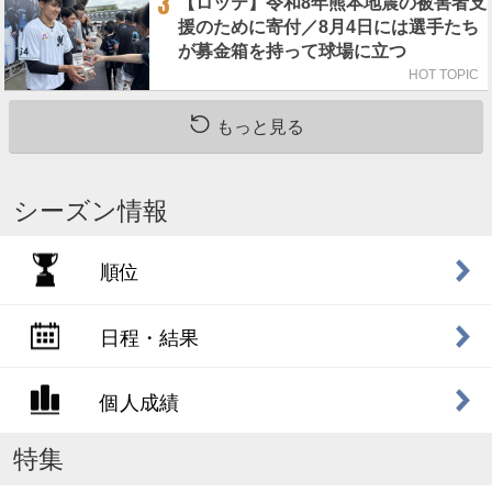
3
【ロッテ】令和8年熊本地震の被害者支
援のために寄付／8月4日には選手たち
が募金箱を持って球場に立つ
HOT TOPIC
もっと見る
シーズン情報
順位
日程・結果
個人成績
特集